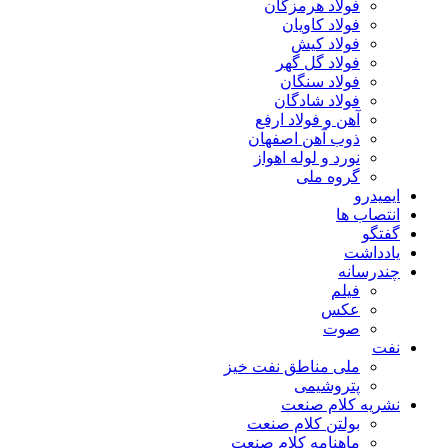
فولاد هرمزگان
فولاد کاویان
فولاد کیش
فولاد گل گهر
فولاد سنگان
فولاد شادگان
آهن و فولاد ارفع
ذوب آهن اصفهان
نورد و لوله اهواز
گروه ملی
ایمیدرو
انتصاب ها
گفتگو
یادداشت
چندرسانه
فیلم
عکس
صوت
نفت
ملی مناطق نفت خیز
پتروشیمی
نشریه کلام صنعت
بولتن کلام صنعت
ماهنامه کلام صنعت