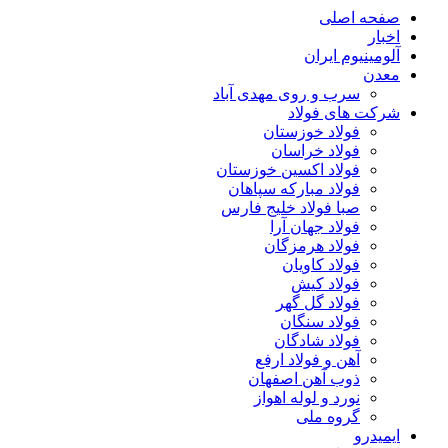
صفحه اصلی
اخبار
آلومینیوم ایران
معدن
سرب و روی مهدی آباد
شرکت های فولاد
فولاد خوزستان
فولاد خراسان
فولاد اکسین خوزستان
فولاد مبارکه سپاهان
صبا فولاد خلیج فارس
فولاد جهان آرا
فولاد هرمزگان
فولاد کاویان
فولاد کیش
فولاد گل گهر
فولاد سنگان
فولاد شادگان
آهن و فولاد ارفع
ذوب آهن اصفهان
نورد و لوله اهواز
گروه ملی
ایمیدرو