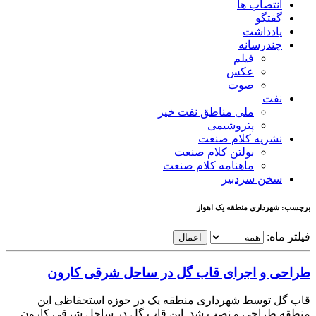
انتصاب ها
گفتگو
یادداشت
چندرسانه
فیلم
عکس
صوت
نفت
ملی مناطق نفت خیز
پتروشیمی
نشریه کلام صنعت
بولتن کلام صنعت
ماهنامه کلام صنعت
سخن سردبیر
برچسب: شهرداری منطقه یک اهواز
فیلتر ماه:
اعمال
طراحی و اجرای قاب گل در ساحل شرقی کارون
قاب گل توسط شهرداری منطقه یک در حوزه استحفاظی این
منطقه طراحی و نصب شد. اين قاب گل در ساحل شرقی کارون