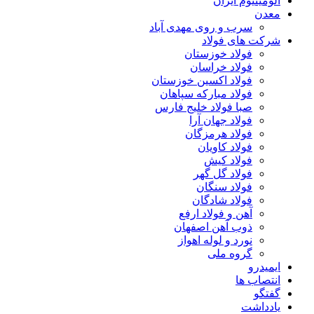
آلومینیوم ایران
معدن
سرب و روی مهدی آباد
شرکت های فولاد
فولاد خوزستان
فولاد خراسان
فولاد اکسین خوزستان
فولاد مبارکه سپاهان
صبا فولاد خلیج فارس
فولاد جهان آرا
فولاد هرمزگان
فولاد کاویان
فولاد کیش
فولاد گل گهر
فولاد سنگان
فولاد شادگان
آهن و فولاد ارفع
ذوب آهن اصفهان
نورد و لوله اهواز
گروه ملی
ایمیدرو
انتصاب ها
گفتگو
یادداشت