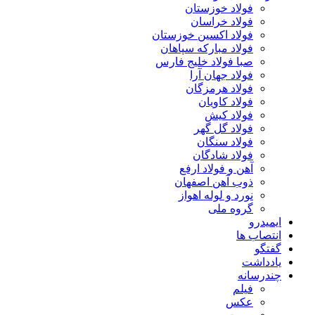
فولاد خوزستان
فولاد خراسان
فولاد اکسین خوزستان
فولاد مبارکه سپاهان
صبا فولاد خلیج فارس
فولاد جهان آرا
فولاد هرمزگان
فولاد کاویان
فولاد کیش
فولاد گل گهر
فولاد سنگان
فولاد شادگان
آهن و فولاد ارفع
ذوب آهن اصفهان
نورد و لوله اهواز
گروه ملی
ایمیدرو
انتصاب ها
گفتگو
یادداشت
چندرسانه
فیلم
عکس