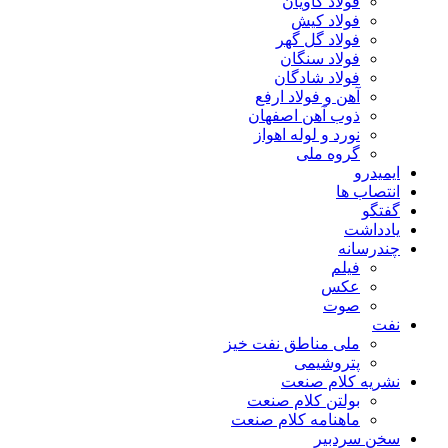
فولاد کاویان
فولاد کیش
فولاد گل گهر
فولاد سنگان
فولاد شادگان
آهن و فولاد ارفع
ذوب آهن اصفهان
نورد و لوله اهواز
گروه ملی
ایمیدرو
انتصاب ها
گفتگو
یادداشت
چندرسانه
فیلم
عکس
صوت
نفت
ملی مناطق نفت خیز
پتروشیمی
نشریه کلام صنعت
بولتن کلام صنعت
ماهنامه کلام صنعت
سخن سردبیر