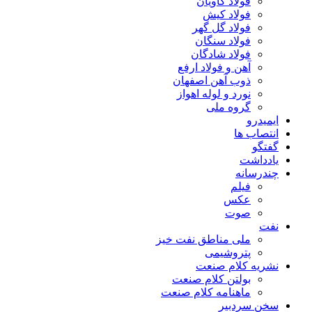
فولاد کاویان
فولاد کیش
فولاد گل گهر
فولاد سنگان
فولاد شادگان
آهن و فولاد ارفع
ذوب آهن اصفهان
نورد و لوله اهواز
گروه ملی
ایمیدرو
انتصاب ها
گفتگو
یادداشت
چندرسانه
فیلم
عکس
صوت
نفت
ملی مناطق نفت خیز
پتروشیمی
نشریه کلام صنعت
بولتن کلام صنعت
ماهنامه کلام صنعت
سخن سردبیر