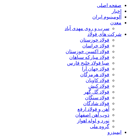
صفحه اصلی
اخبار
آلومینیوم ایران
معدن
سرب و روی مهدی آباد
شرکت های فولاد
فولاد خوزستان
فولاد خراسان
فولاد اکسین خوزستان
فولاد مبارکه سپاهان
صبا فولاد خلیج فارس
فولاد جهان آرا
فولاد هرمزگان
فولاد کاویان
فولاد کیش
فولاد گل گهر
فولاد سنگان
فولاد شادگان
آهن و فولاد ارفع
ذوب آهن اصفهان
نورد و لوله اهواز
گروه ملی
ایمیدرو