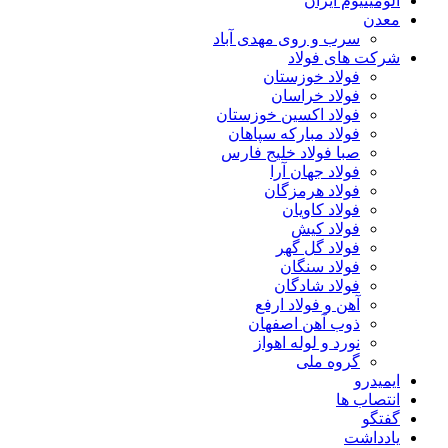
آلومینیوم ایران
معدن
سرب و روی مهدی آباد
شرکت های فولاد
فولاد خوزستان
فولاد خراسان
فولاد اکسین خوزستان
فولاد مبارکه سپاهان
صبا فولاد خلیج فارس
فولاد جهان آرا
فولاد هرمزگان
فولاد کاویان
فولاد کیش
فولاد گل گهر
فولاد سنگان
فولاد شادگان
آهن و فولاد ارفع
ذوب آهن اصفهان
نورد و لوله اهواز
گروه ملی
ایمیدرو
انتصاب ها
گفتگو
یادداشت