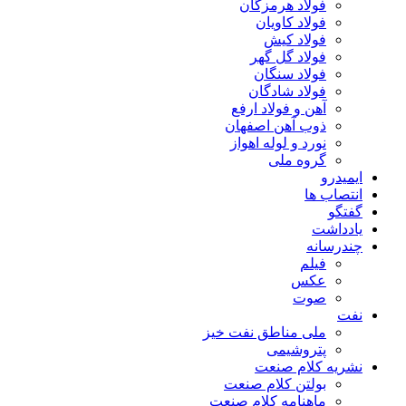
فولاد هرمزگان
فولاد کاویان
فولاد کیش
فولاد گل گهر
فولاد سنگان
فولاد شادگان
آهن و فولاد ارفع
ذوب آهن اصفهان
نورد و لوله اهواز
گروه ملی
ایمیدرو
انتصاب ها
گفتگو
یادداشت
چندرسانه
فیلم
عکس
صوت
نفت
ملی مناطق نفت خیز
پتروشیمی
نشریه کلام صنعت
بولتن کلام صنعت
ماهنامه کلام صنعت