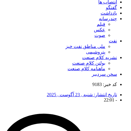
انتصاب ها
گفتگو
یادداشت
چندرسانه
فیلم
عکس
صوت
نفت
ملی مناطق نفت خیز
پتروشیمی
نشریه کلام صنعت
بولتن کلام صنعت
ماهنامه کلام صنعت
سخن سردبیر
کد خبر: 9183
تاریخ انتشار:
شنبه , 23 آگوست , 2025
22:01
-