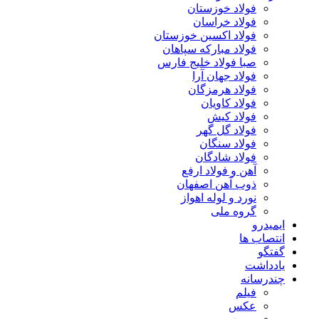
فولاد خوزستان
فولاد خراسان
فولاد اکسین خوزستان
فولاد مبارکه سپاهان
صبا فولاد خلیج فارس
فولاد جهان آرا
فولاد هرمزگان
فولاد کاویان
فولاد کیش
فولاد گل گهر
فولاد سنگان
فولاد شادگان
آهن و فولاد ارفع
ذوب آهن اصفهان
نورد و لوله اهواز
گروه ملی
ایمیدرو
انتصاب ها
گفتگو
یادداشت
چندرسانه
فیلم
عکس