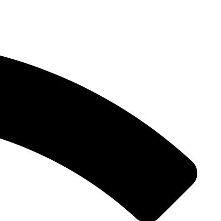
پرش
به
محتوا