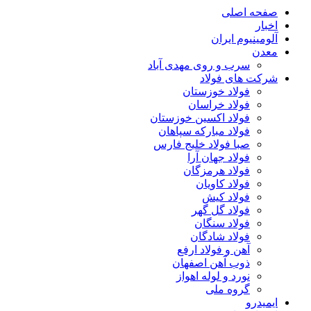
صفحه اصلی
اخبار
آلومینیوم ایران
معدن
سرب و روی مهدی آباد
شرکت های فولاد
فولاد خوزستان
فولاد خراسان
فولاد اکسین خوزستان
فولاد مبارکه سپاهان
صبا فولاد خلیج فارس
فولاد جهان آرا
فولاد هرمزگان
فولاد کاویان
فولاد کیش
فولاد گل گهر
فولاد سنگان
فولاد شادگان
آهن و فولاد ارفع
ذوب آهن اصفهان
نورد و لوله اهواز
گروه ملی
ایمیدرو