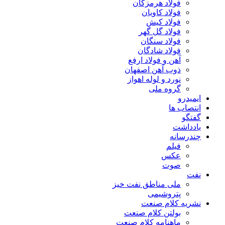
فولاد هرمزگان
فولاد کاویان
فولاد کیش
فولاد گل گهر
فولاد سنگان
فولاد شادگان
آهن و فولاد ارفع
ذوب آهن اصفهان
نورد و لوله اهواز
گروه ملی
ایمیدرو
انتصاب ها
گفتگو
یادداشت
چندرسانه
فیلم
عکس
صوت
نفت
ملی مناطق نفت خیز
پتروشیمی
نشریه کلام صنعت
بولتن کلام صنعت
ماهنامه کلام صنعت