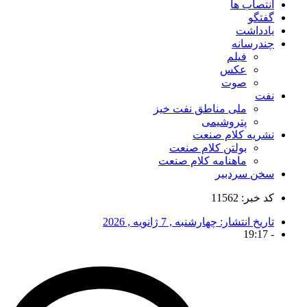
انتصاب ها
گفتگو
یادداشت
چندرسانه
فیلم
عکس
صوت
نفت
ملی مناطق نفت خیز
پتروشیمی
نشریه کلام صنعت
بولتن کلام صنعت
ماهنامه کلام صنعت
سخن سردبیر
کد خبر: 11562
تاریخ انتشار:
چهارشنبه , 7 ژانویه , 2026
19:17
-