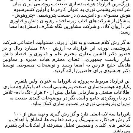
بزرگ‌ترین قرارداد هوشمندسازی صنعت پتروشیمی ایران میان
شرکت پتروشیمی نوری به عنوان کارفرما و اولین کنسرسیوم
هوش مصنوعی و دانش‌بنیان در صنعت پتروشیمی «پتروهوش»
متشکل از شرکت‌های فناپ زیرساخت، رهپویان دانش و فناوری
فرا، آروان کلاد، و شرکت مشاورین نگاه شگرف (منش) به امضا
رسید.
به گزارش کلام صنعت و به نقل از برند، مسئولیت اجتماعی شرکت
پتروشیمی نوری، این قرارداد به ارزش ۲۸۰۰ میلیارد ریال و در
حضور دکتر افشین معاون محترم علم و فناوری و اقتصاد دانش
بنیان ریاست جمهوری، اعضای محترم هیات مدیره و معاونین
هلدینگ خلیج فارس به امضا رسید و توضیحات مبسوطی توسط
دکتر جمشیدی برای حاضرین ارائه گردید.
این قرارداد مربوط به پروژه ی پانوراما به عنوان اولین پلتفرم
یکپارچه هوشمندسازی صنعت پتروشیمی است که با یکپارچه سازی
اطلاعات صنعتی و سازمانی شامل بیش از ۴۰ هزار «تگ داده» تلاش
دارد با رویکردی جامع و آینده نگر در موضوعات کلیدی صنعت به
مدیران پتروشیمی نوری در تصمیم سازی کمک نماید.
پانوراما سه لایه اصلی دارد و گزارش گیری و تهیه بیش از ۱۰۰
گزارش خودکار، مانیتورینگ و رصد فعالیت ها، انطباق با اهداف و
شاخص های کلیدی و همچنین تحلیل پیشرفته از امکانات این پلتفرم
می باشد.