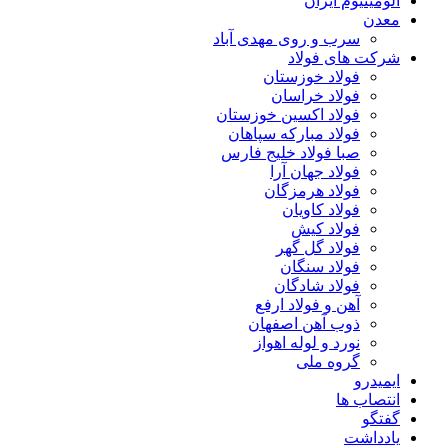
آلومینیوم ایران
معدن
سرب و روی مهدی آباد
شرکت های فولاد
فولاد خوزستان
فولاد خراسان
فولاد اکسین خوزستان
فولاد مبارکه سپاهان
صبا فولاد خلیج فارس
فولاد جهان آرا
فولاد هرمزگان
فولاد کاویان
فولاد کیش
فولاد گل گهر
فولاد سنگان
فولاد شادگان
آهن و فولاد ارفع
ذوب آهن اصفهان
نورد و لوله اهواز
گروه ملی
ایمیدرو
انتصاب ها
گفتگو
یادداشت