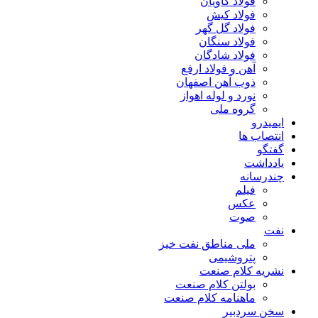
فولاد کاویان
فولاد کیش
فولاد گل گهر
فولاد سنگان
فولاد شادگان
آهن و فولاد ارفع
ذوب آهن اصفهان
نورد و لوله اهواز
گروه ملی
ایمیدرو
انتصاب ها
گفتگو
یادداشت
چندرسانه
فیلم
عکس
صوت
نفت
ملی مناطق نفت خیز
پتروشیمی
نشریه کلام صنعت
بولتن کلام صنعت
ماهنامه کلام صنعت
سخن سردبیر