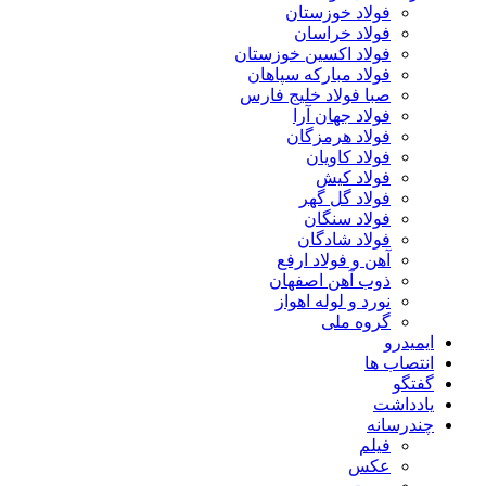
فولاد خوزستان
فولاد خراسان
فولاد اکسین خوزستان
فولاد مبارکه سپاهان
صبا فولاد خلیج فارس
فولاد جهان آرا
فولاد هرمزگان
فولاد کاویان
فولاد کیش
فولاد گل گهر
فولاد سنگان
فولاد شادگان
آهن و فولاد ارفع
ذوب آهن اصفهان
نورد و لوله اهواز
گروه ملی
ایمیدرو
انتصاب ها
گفتگو
یادداشت
چندرسانه
فیلم
عکس