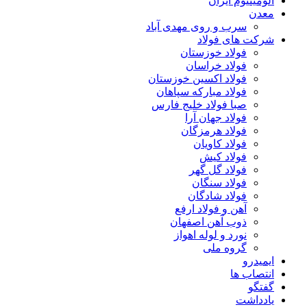
آلومینیوم ایران
معدن
سرب و روی مهدی آباد
شرکت های فولاد
فولاد خوزستان
فولاد خراسان
فولاد اکسین خوزستان
فولاد مبارکه سپاهان
صبا فولاد خلیج فارس
فولاد جهان آرا
فولاد هرمزگان
فولاد کاویان
فولاد کیش
فولاد گل گهر
فولاد سنگان
فولاد شادگان
آهن و فولاد ارفع
ذوب آهن اصفهان
نورد و لوله اهواز
گروه ملی
ایمیدرو
انتصاب ها
گفتگو
یادداشت