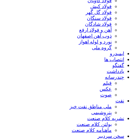
فولاد کاویان
فولاد کیش
فولاد گل گهر
فولاد سنگان
فولاد شادگان
آهن و فولاد ارفع
ذوب آهن اصفهان
نورد و لوله اهواز
گروه ملی
ایمیدرو
انتصاب ها
گفتگو
یادداشت
چندرسانه
فیلم
عکس
صوت
نفت
ملی مناطق نفت خیز
پتروشیمی
نشریه کلام صنعت
بولتن کلام صنعت
ماهنامه کلام صنعت
سخن سردبیر