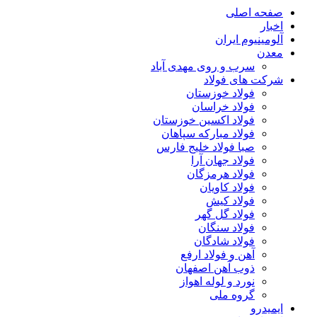
صفحه اصلی
اخبار
آلومینیوم ایران
معدن
سرب و روی مهدی آباد
شرکت های فولاد
فولاد خوزستان
فولاد خراسان
فولاد اکسین خوزستان
فولاد مبارکه سپاهان
صبا فولاد خلیج فارس
فولاد جهان آرا
فولاد هرمزگان
فولاد کاویان
فولاد کیش
فولاد گل گهر
فولاد سنگان
فولاد شادگان
آهن و فولاد ارفع
ذوب آهن اصفهان
نورد و لوله اهواز
گروه ملی
ایمیدرو