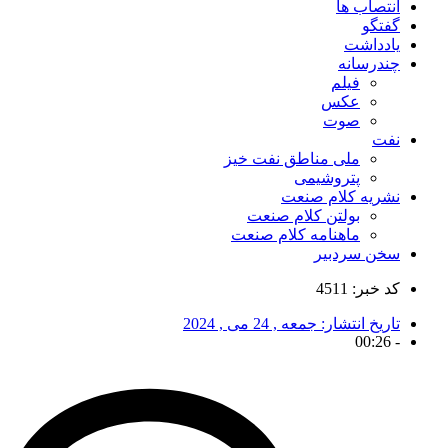
انتصاب ها
گفتگو
یادداشت
چندرسانه
فیلم
عکس
صوت
نفت
ملی مناطق نفت خیز
پتروشیمی
نشریه کلام صنعت
بولتن کلام صنعت
ماهنامه کلام صنعت
سخن سردبیر
کد خبر: 4511
تاریخ انتشار:
جمعه , 24 می , 2024
00:26
-