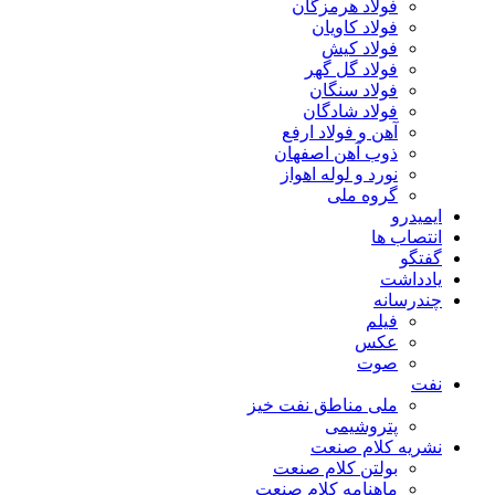
فولاد هرمزگان
فولاد کاویان
فولاد کیش
فولاد گل گهر
فولاد سنگان
فولاد شادگان
آهن و فولاد ارفع
ذوب آهن اصفهان
نورد و لوله اهواز
گروه ملی
ایمیدرو
انتصاب ها
گفتگو
یادداشت
چندرسانه
فیلم
عکس
صوت
نفت
ملی مناطق نفت خیز
پتروشیمی
نشریه کلام صنعت
بولتن کلام صنعت
ماهنامه کلام صنعت