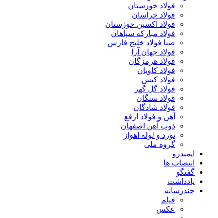
فولاد خوزستان
فولاد خراسان
فولاد اکسین خوزستان
فولاد مبارکه سپاهان
صبا فولاد خلیج فارس
فولاد جهان آرا
فولاد هرمزگان
فولاد کاویان
فولاد کیش
فولاد گل گهر
فولاد سنگان
فولاد شادگان
آهن و فولاد ارفع
ذوب آهن اصفهان
نورد و لوله اهواز
گروه ملی
ایمیدرو
انتصاب ها
گفتگو
یادداشت
چندرسانه
فیلم
عکس