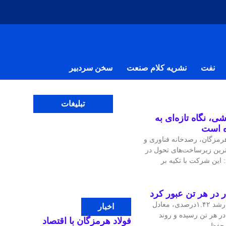
نفت
نشریه کلام صنعت
سخن سردبیر
تبلیغات
ی، نگاه تازه‌ای به
ه است
مزگان، رصدخانه فناوری و
‌ترین زیرساخت‌های تحول در
 این شرکت با تکیه بر
قیمت جهانی مس در معاملات اخیر با رشد ۱.۴۲درصدی، معادل
اخبار
، به ۱۴هزار و ۴۷.۹۷ دلار در هر تن رسیده و روند
فولاد هرمزگان با اقتصاد
ی حفظ