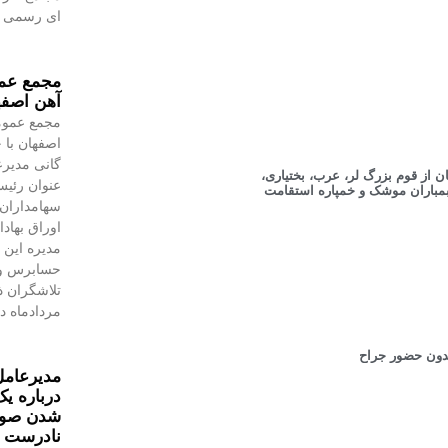
ای رسمی به
مجمع عمو
آهن اصفه
مجمع عموم
اصفهان با 
گانی مدیرع
از قوم بزرگ لر، عرب، بختیاری،
عنوان رئیس
مباران موشک و خمپاره استقامت
سهامداران،
اوراق بهاد
مدیره این 
حسابرس و 
مردادماه در
مدیرعامل
درباره یک
شدن صورت
نادرست 