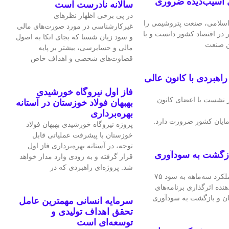
 آسیب‌دیده ضروری
سالانه نادرست است
در پی برخی اظهار نظرهای
سلامی، صنعت پتروشیمی را
غیرکارشناسی در مورد صورت‌های مالی
ر در اقتصاد کشور دانست و با
و سود زیان شستا که بجای اتکا به اصول
ین صنعت
مالی و حسابرسی، بیشتر بر پایه
قضاوت‌‌های شخصی و اهداف خاص
هبردی با کانون عالی
فاز اول نیروگاه خورشیدی
 نشست با اعضای کانون
بهبهان فولاد خوزستان در آستانه
بهره‌برداری
ایان کشور ضرورت دارد.
پروژه نیروگاه خورشیدی بهبهان فولاد
خوزستان با پیشرفت عملیاتی قابل‌
توجه، در آستانه بهره‌برداری فاز اول
ازگشت به سودآوری
قرار گرفته و به‌ زودی وارد مدار خواهد
شد. پروژه‌ای راهبردی که در
شرکت فرآورده‌های نسوز ایران در عملکرد سه‌ماهه به سود ۷۵
هنده اثرگذاری برنامه‌های
ان و بازگشت به سودآوری
سرمایه انسانی مهمترین عامل
تحقق اهداف تولیدی و
توسعه‌ای است