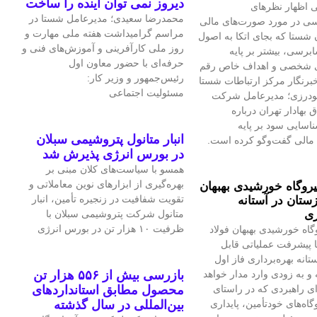
دیروز نمی توان اینده را ساخت
 اظهار نظرهای
محمدرضا سعیدی؛ مدیرعامل شستا در
سی در مورد صورت‌های مالی
مراسم گرامیداشت هفته ملی مهارت و
 شستا که بجای اتکا به اصول
روز ملی کارآفرینی و آموزش‌های فنی و
برسی، بیشتر بر پایه
حرفه‌ای با حضور معاون اول
ی شخصی و اهداف خاص رقم
رئیس‌جمهور و وزیر کار:
برنگار مرکز ارتباطات شستا
مسئولیت اجتماعی
گودرزی؛ مدیرعامل شرکت
بهادار تهران درباره
سایی سود بر پایه
انبار متانول پتروشیمی سبلان
مالی گفت‌وگو کرده است.
در بورس انرژی پذیرش شد
همسو با سیاست‌های کلان مبنی بر
بهره‌گیری از ابزارهای نوین معاملاتی و
یروگاه خورشیدی بهبهان
تقویت شفافیت در زنجیره تأمین، انبار
ستان در آستانه
ری
متانول شرکت پتروشیمی سبلان با
ظرفیت ۱۰ هزار تن در بورس انرژی
گاه خورشیدی بهبهان فولاد
 پیشرفت عملیاتی قابل‌
تانه بهره‌برداری فاز اول
و به‌ زودی وارد مدار خواهد
بازرسی بیش از ۵۵۶ هزار تن
ای راهبردی که در راستای
محصول مطابق استانداردهای
اه‌های خودتأمین، پایداری
بین‌المللی در سال گذشته