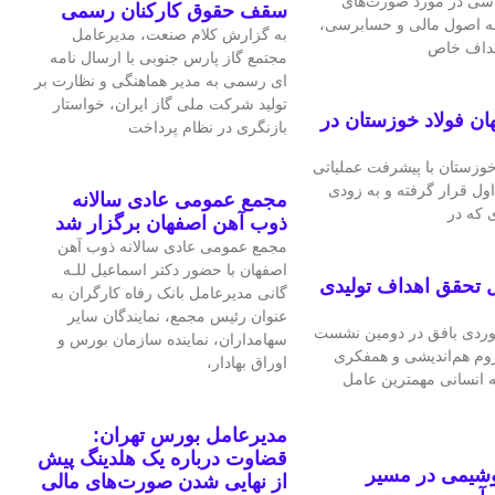
اسی در مورد صورت‌های
سقف حقوق کارکنان رسمی
 به اصول مالی و حسابرسی،
به گزارش کلام صنعت، مدیرعامل
اهداف خاص
مجتمع گاز پارس جنوبی با ارسال نامه
ای رسمی به مدیر هماهنگی و نظارت بر
تولید شرکت ملی گاز ایران، خواستار
ان فولاد خوزستان در
بازنگری در نظام پرداخت
 خوزستان با پیشرفت عملیاتی
اول قرار گرفته و به‌ زودی
مجمع عمومی عادی سالانه
 که در
ذوب آهن اصفهان برگزار شد
مجمع عمومی عادی سالانه ذوب آهن
اصفهان با حضور دکتر اسماعیل للـه
 تحقق اهداف تولیدی
گانی مدیرعامل بانک رفاه کارگران به
عنوان رئیس مجمع، نمایندگان سایر
ردی بافق در دومین نشست
سهامداران، نماینده سازمان بورس و
لزوم هم‌اندیشی و همفکری
اوراق بهادار،
ه انسانی مهمترین عامل
مدیرعامل بورس تهران:
قضاوت درباره یک هلدینگ پیش
وشیمی در مسیر
از نهایی شدن صورت‌های مالی