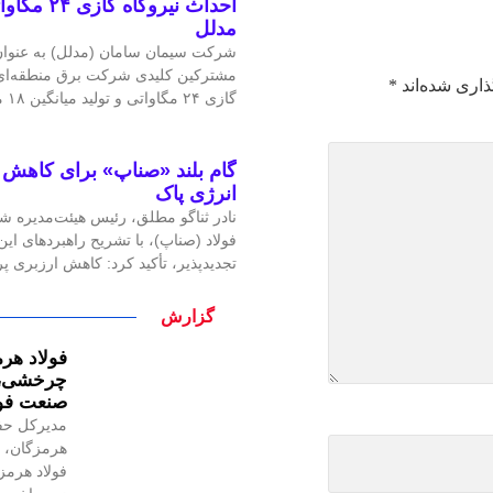
احداث نیرو
مدلل
شرکت سیمان سامان (مدلل) به عنوان 
مشترکین کلیدی شرکت برق منطقه‌ای غ
ذاری شده‌اند
*
گازی ۲۴ مگاواتی و تولید میانگین ۱۸ مگاوات برق، گامی
گام بلند «صناپ» برای کاهش ا
انرژی پاک
نادر ثناگو مطلق، رئیس هیئت‌مدیره ش
فولاد (صناپ)، با تشریح راهبردهای ا
تجدیدپذیر، تأکید کرد: کاهش ارزبری 
گزارش
فولاد هرم
چرخشی، ن
صنعت فول
مدیرکل حف
هرمزگان، ر
فولاد هرمز