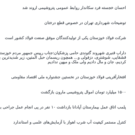
احسان خجسته‌ فرد سکاندار روابط عمومی پتروشیمی اروند شد
توضیحات شهرداری تهران در خصوص قطع درختان
شرکت فولاد خوزستان یکی از تولیدکنندگان موفق صنعت فولاد کشور است
داراب قنبری شهروند گتوندی حامی پزشکیان:جناب رییس جمهور مردم خوزستان 
قشقایی، شوشتری، دزفولی و… همچون ریسمان حبل المتین، زیر شدیدترین ب
کردیم، جان و مال دادیم ولی ملک و میهن ندادیم
افتخارآفرینی فولاد خوزستان در نخستین جشنواره ملی اقتصاد مقاومتی
۱۵۰۰ میلیارد تومان اموال پتروشیمی مارون بازگشت
پلمب اتاق عمل بیمارستان آپادانا بازداشت ۱۰ نفر در پی انجام عمل جراحی بدون حضور جراح
کنترل مستمر کیفیت آب شرب اهواز با آزمایش‌های علمی و استاندارد