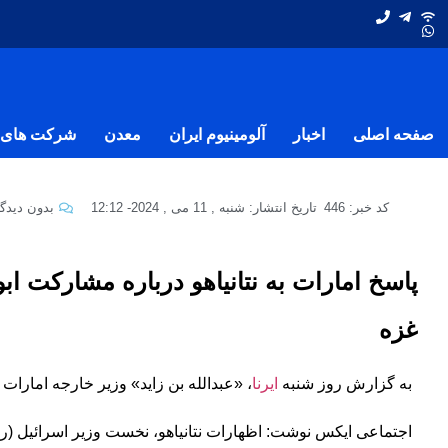
صفحه اصلی
اخبار
آلومینیوم ایران
معدن
شرکت های ف
کد خبر: 446
تاریخ انتشار:
شنبه , 11 می , 2024
-
12:12
بدون دیدگا
پاسخ امارات به نتانیاهو درباره مشارکت ابو
غزه
به گزارش روز شنبه
ایرنا
، «عبدالله بن زاید» وزیر خارجه امارا
اجتماعی ایکس نوشت: اظهارات نتانیاهو، نخست وزیر اسرائیل (ر