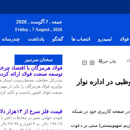
جمعه , 7 آگوست , 2026
Friday , 7 August , 2026
ولاد
ایمیدرو
انتصاب ها
گفتگو
یادداشت
چندرسانه
سخنان سردبیر
ه
چاپ خبر
فولاد هرمزگان با اقتصاد چرخش
توسعه صنعت فولاد ارائه کرد
ظبی در اداره نوار
مدیرکل حفاظت محیط‌زیست استان هر
نوآوری فولاد هرمزگان را یکی از مهم
صنعت فولاد کشور دانست و تأکید کرد:
قیمت فلز سرخ از ۱۴هزار دلار در هر تن عبور کرد
ت در صفحه کاربری خود در شبکه
۱۹۷.۱۹ دلار
ژیم صهیونیستی) مبنی بر دعوت
صعودی خود را در بازارهای بین‌الملل