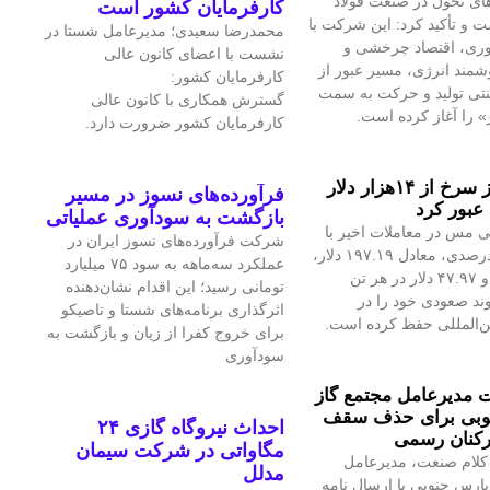
ای تحول در صنعت فولاد
کارفرمایان کشور است
 و تأکید کرد: این شرکت با
محمدرضا سعیدی؛ مدیرعامل شستا در
آوری، اقتصاد چرخشی و
نشست با اعضای کانون عالی
مند انرژی، مسیر عبور از
کارفرمایان کشور:
نتی تولید و حرکت به سمت
گسترش همکاری با کانون عالی
» را آغاز کرده است.
کارفرمایان کشور ضرورت دارد.
قیمت فلز سرخ از ۱۴هزار دلار
فرآورده‌های نسوز در مسیر
عبور کرد
بازگشت به سودآوری عملیاتی
 مس در معاملات اخیر با
شرکت فرآورده‌های نسوز ایران در
رشد ۱.۴۲درصدی، معادل ۱۹۷.۱۹ دلار،
عملکرد سه‌ماهه به سود ۷۵ میلیارد
به ۱۴هزار و ۴۷.۹۷ دلار در هر تن
تومانی رسید؛ این اقدام نشان‌دهنده
ند صعودی خود را در
اثرگذاری برنامه‌های شستا و تاصیکو
ین‌المللی حفظ کرده است.
برای خروج کفرا از زیان و بازگشت به
سودآوری
مدیرعامل مجتمع گاز
وبی برای حذف سقف
احداث نیروگاه گازی ۲۴
رکنان رسمی
مگاواتی در شرکت سیمان
کلام صنعت، مدیرعامل
مدلل
پارس جنوبی با ارسال نامه