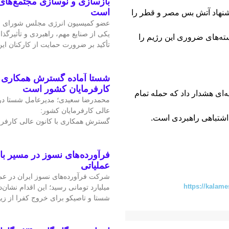
بازسازی و نوسازی مجتمع‌های
است
شنهاد آتش بس مصر و قطر را
عضو کمیسیون انرژی مجلس شورای ا
یکی از صنایع مهم، راهبردی و تأثیرگذا
سته‌های ضروری این رژیم را
تأکید بر ضرورت حمایت از کارکنان ا
شستا آماده گسترش همکاری را
کارفرمایان کشور است
ه‌ای هشدار داد که حمله تمام
محمدرضا سعیدی؛ مدیرعامل شستا در
عالی کارفرمایان کشور:
 اشتباهی راهبردی است.
گسترش همکاری با کانون عالی کارفرم
فرآورده‌های نسوز در مسیر ب
عملیاتی
https://kalame
میلیارد تومانی رسید؛ این اقدام نشان‌د
شستا و تاصیکو برای خروج کفرا از زی