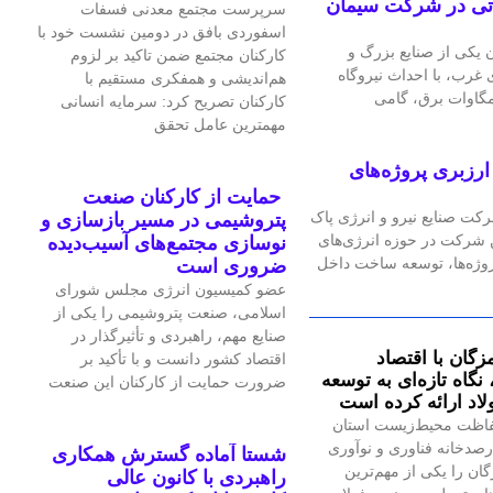
گاه گازی ۲۴ مگاواتی در شرکت سیمان
سرپرست مجتمع معدنی فسفات
اسفوردی بافق در دومین نشست خود با
یکی از صنایع بزرگ و
کارکنان مجتمع ضمن تاکید بر لزوم
رب، با احداث نیروگاه
هم‌اندیشی و همفکری مستقیم با
کارکنان تصریح کرد: سرمایه انسانی
مهمترین عامل تحقق
رزبری پروژه‌های
حمایت از کارکنان صنعت
رکت صنایع نیرو و انرژی پاک
پتروشیمی در مسیر بازسازی و
ین شرکت در حوزه انرژی‌های
نوسازی مجتمع‌های آسیب‌دیده
پروژه‌ها، توسعه ساخت داخل
ضروری است
عضو کمیسیون انرژی مجلس شورای
اسلامی، صنعت پتروشیمی را یکی از
صنایع مهم، راهبردی و تأثیرگذار در
زگان با اقتصاد
اقتصاد کشور دانست و با تأکید بر
گاه تازه‌ای به توسعه
ضرورت حمایت از کارکنان این صنعت
اد ارائه کرده است
اظت محیط‌زیست استان
صدخانه فناوری و نوآوری
شستا آماده گسترش همکاری
گان را یکی از مهم‌ترین
راهبردی با کانون عالی