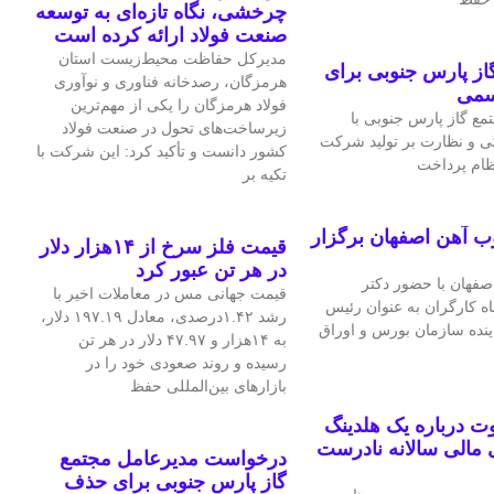
چرخشی، نگاه تازه‌ای به توسعه
صنعت فولاد ارائه کرده است
مدیرکل حفاظت محیط‌زیست استان
ز پارس جنوبی برای
هرمزگان، رصدخانه فناوری و نوآوری
سمی
فولاد هرمزگان را یکی از مهم‌ترین
ع گاز پارس جنوبی با
زیرساخت‌های تحول در صنعت فولاد
ی و نظارت بر تولید شرکت
کشور دانست و تأکید کرد: این شرکت با
نظام پرداخت
تکیه بر
ب آهن اصفهان برگزار
قیمت فلز سرخ از ۱۴هزار دلار
در هر تن عبور کرد
فهان با حضور دکتر
قیمت جهانی مس در معاملات اخیر با
اه کارگران به عنوان رئیس
رشد ۱.۴۲درصدی، معادل ۱۹۷.۱۹ دلار،
اینده سازمان بورس و اوراق
به ۱۴هزار و ۴۷.۹۷ دلار در هر تن
رسیده و روند صعودی خود را در
بازارهای بین‌المللی حفظ
 درباره یک هلدینگ
مالی سالانه نادرست
درخواست مدیرعامل مجتمع
گاز پارس جنوبی برای حذف