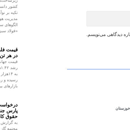
زیرساخت‌ه
کشور دانست
تکیه بر نو
مدیریت هوش
الگوهای س
«فولاد سبز
اره دیدگاهی می‌نویسم.
در هر تن 
قیمت جهانی
رسیده و رو
بازارهای ب
درخواست 
خوزستان
پارس جن
حقوق کا
به گزارش 
مجتمع گاز 