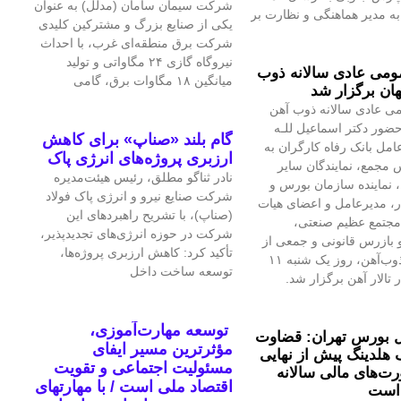
شرکت سیمان سامان (مدلل) به عنوان
 مدیر هماهنگی و نظارت بر
یکی از صنایع بزرگ و مشترکین کلیدی
شرکت برق منطقه‌ای غرب، با احداث
نیروگاه گازی ۲۴ مگاواتی و تولید
می عادی سالانه ذوب
میانگین ۱۸ مگاوات برق، گامی
ان برگزار شد
ی عادی سالانه ذوب آهن
حضور دکتر اسماعیل للـه
گام بلند «صناپ» برای کاهش
امل بانک رفاه کارگران به
ارزبری پروژه‌های انرژی پاک
 مجمع، نمایندگان سایر
نادر ثناگو مطلق، رئیس هیئت‌مدیره
 نماینده سازمان بورس و
شرکت صنایع نیرو و انرژی پاک فولاد
ار، مدیرعامل و اعضای هیات
(صناپ)، با تشریح راهبردهای این
مجتمع عظیم صنعتی،
شرکت در حوزه انرژی‌های تجدیدپذیر،
بازرس قانونی و جمعی از
تأکید کرد: کاهش ارزبری پروژه‌ها،
تلاشگران ذوب‌آهن، روز یک شنبه ۱۱
توسعه ساخت داخل
 تالار آهن برگزار شد.
توسعه مهارت‌آموزی،
 بورس تهران: قضاوت
مؤثرترین مسیر ایفای
 هلدینگ پیش از نهایی
مسئولیت اجتماعی و تقویت
‌های مالی سالانه
اقتصاد ملی است / با مهارتهای
است