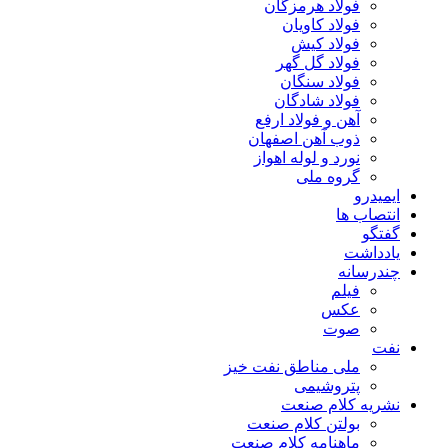
فولاد هرمزگان
فولاد کاویان
فولاد کیش
فولاد گل گهر
فولاد سنگان
فولاد شادگان
آهن و فولاد ارفع
ذوب آهن اصفهان
نورد و لوله اهواز
گروه ملی
ایمیدرو
انتصاب ها
گفتگو
یادداشت
چندرسانه
فیلم
عکس
صوت
نفت
ملی مناطق نفت خیز
پتروشیمی
نشریه کلام صنعت
بولتن کلام صنعت
ماهنامه کلام صنعت