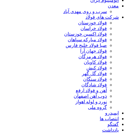
آلومینیوم ایران
معدن
سرب و روی مهدی آباد
شرکت های فولاد
فولاد خوزستان
فولاد خراسان
فولاد اکسین خوزستان
فولاد مبارکه سپاهان
صبا فولاد خلیج فارس
فولاد جهان آرا
فولاد هرمزگان
فولاد کاویان
فولاد کیش
فولاد گل گهر
فولاد سنگان
فولاد شادگان
آهن و فولاد ارفع
ذوب آهن اصفهان
نورد و لوله اهواز
گروه ملی
ایمیدرو
انتصاب ها
گفتگو
یادداشت