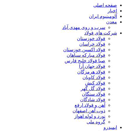
صفحه اصلی
اخبار
آلومینیوم ایران
معدن
سرب و روی مهدی آباد
شرکت های فولاد
فولاد خوزستان
فولاد خراسان
فولاد اکسین خوزستان
فولاد مبارکه سپاهان
صبا فولاد خلیج فارس
فولاد جهان آرا
فولاد هرمزگان
فولاد کاویان
فولاد کیش
فولاد گل گهر
فولاد سنگان
فولاد شادگان
آهن و فولاد ارفع
ذوب آهن اصفهان
نورد و لوله اهواز
گروه ملی
ایمیدرو