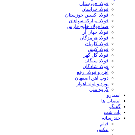
فولاد خوزستان
فولاد خراسان
فولاد اکسین خوزستان
فولاد مبارکه سپاهان
صبا فولاد خلیج فارس
فولاد جهان آرا
فولاد هرمزگان
فولاد کاویان
فولاد کیش
فولاد گل گهر
فولاد سنگان
فولاد شادگان
آهن و فولاد ارفع
ذوب آهن اصفهان
نورد و لوله اهواز
گروه ملی
ایمیدرو
انتصاب ها
گفتگو
یادداشت
چندرسانه
فیلم
عکس