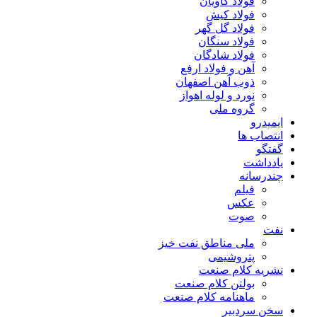
فولاد کاویان
فولاد کیش
فولاد گل گهر
فولاد سنگان
فولاد شادگان
آهن و فولاد ارفع
ذوب آهن اصفهان
نورد و لوله اهواز
گروه ملی
ایمیدرو
انتصاب ها
گفتگو
یادداشت
چندرسانه
فیلم
عکس
صوت
نفت
ملی مناطق نفت خیز
پتروشیمی
نشریه کلام صنعت
بولتن کلام صنعت
ماهنامه کلام صنعت
سخن سردبیر