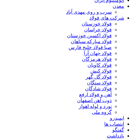
آلومینیوم ایران
معدن
سرب و روی مهدی آباد
شرکت های فولاد
فولاد خوزستان
فولاد خراسان
فولاد اکسین خوزستان
فولاد مبارکه سپاهان
صبا فولاد خلیج فارس
فولاد جهان آرا
فولاد هرمزگان
فولاد کاویان
فولاد کیش
فولاد گل گهر
فولاد سنگان
فولاد شادگان
آهن و فولاد ارفع
ذوب آهن اصفهان
نورد و لوله اهواز
گروه ملی
ایمیدرو
انتصاب ها
گفتگو
یادداشت