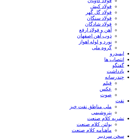
فولاد کاویان
فولاد کیش
فولاد گل گهر
فولاد سنگان
فولاد شادگان
آهن و فولاد ارفع
ذوب آهن اصفهان
نورد و لوله اهواز
گروه ملی
ایمیدرو
انتصاب ها
گفتگو
یادداشت
چندرسانه
فیلم
عکس
صوت
نفت
ملی مناطق نفت خیز
پتروشیمی
نشریه کلام صنعت
بولتن کلام صنعت
ماهنامه کلام صنعت
سخن سردبیر