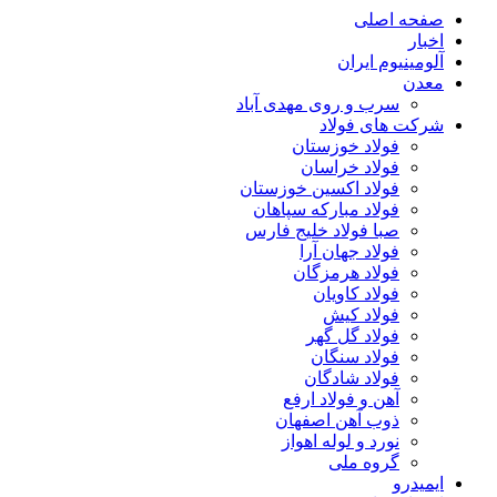
صفحه اصلی
اخبار
آلومینیوم ایران
معدن
سرب و روی مهدی آباد
شرکت های فولاد
فولاد خوزستان
فولاد خراسان
فولاد اکسین خوزستان
فولاد مبارکه سپاهان
صبا فولاد خلیج فارس
فولاد جهان آرا
فولاد هرمزگان
فولاد کاویان
فولاد کیش
فولاد گل گهر
فولاد سنگان
فولاد شادگان
آهن و فولاد ارفع
ذوب آهن اصفهان
نورد و لوله اهواز
گروه ملی
ایمیدرو