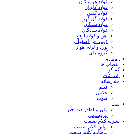
فولاد هرمزگان
فولاد کاویان
فولاد کیش
فولاد گل گهر
فولاد سنگان
فولاد شادگان
آهن و فولاد ارفع
ذوب آهن اصفهان
نورد و لوله اهواز
گروه ملی
ایمیدرو
انتصاب ها
گفتگو
یادداشت
چندرسانه
فیلم
عکس
صوت
نفت
ملی مناطق نفت خیز
پتروشیمی
نشریه کلام صنعت
بولتن کلام صنعت
ماهنامه کلام صنعت