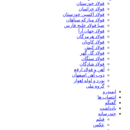
فولاد خوزستان
فولاد خراسان
فولاد اکسین خوزستان
فولاد مبارکه سپاهان
صبا فولاد خلیج فارس
فولاد جهان آرا
فولاد هرمزگان
فولاد کاویان
فولاد کیش
فولاد گل گهر
فولاد سنگان
فولاد شادگان
آهن و فولاد ارفع
ذوب آهن اصفهان
نورد و لوله اهواز
گروه ملی
ایمیدرو
انتصاب ها
گفتگو
یادداشت
چندرسانه
فیلم
عکس