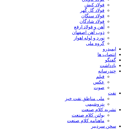
فولاد کیش
فولاد گل گهر
فولاد سنگان
فولاد شادگان
آهن و فولاد ارفع
ذوب آهن اصفهان
نورد و لوله اهواز
گروه ملی
ایمیدرو
انتصاب ها
گفتگو
یادداشت
چندرسانه
فیلم
عکس
صوت
نفت
ملی مناطق نفت خیز
پتروشیمی
نشریه کلام صنعت
بولتن کلام صنعت
ماهنامه کلام صنعت
سخن سردبیر