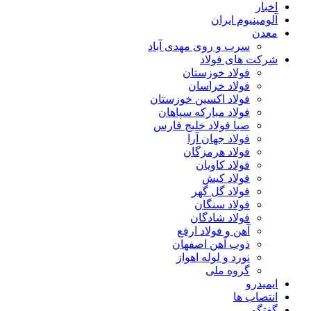
اخبار
آلومینیوم ایران
معدن
سرب و روی مهدی آباد
شرکت های فولاد
فولاد خوزستان
فولاد خراسان
فولاد اکسین خوزستان
فولاد مبارکه سپاهان
صبا فولاد خلیج فارس
فولاد جهان آرا
فولاد هرمزگان
فولاد کاویان
فولاد کیش
فولاد گل گهر
فولاد سنگان
فولاد شادگان
آهن و فولاد ارفع
ذوب آهن اصفهان
نورد و لوله اهواز
گروه ملی
ایمیدرو
انتصاب ها
گفتگو