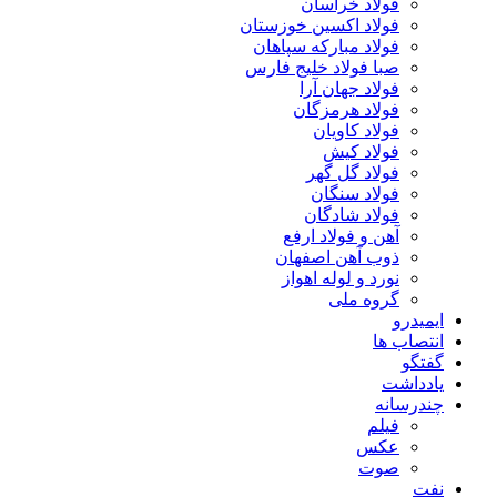
فولاد خراسان
فولاد اکسین خوزستان
فولاد مبارکه سپاهان
صبا فولاد خلیج فارس
فولاد جهان آرا
فولاد هرمزگان
فولاد کاویان
فولاد کیش
فولاد گل گهر
فولاد سنگان
فولاد شادگان
آهن و فولاد ارفع
ذوب آهن اصفهان
نورد و لوله اهواز
گروه ملی
ایمیدرو
انتصاب ها
گفتگو
یادداشت
چندرسانه
فیلم
عکس
صوت
نفت