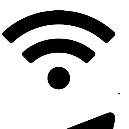
پرش
به
محتوا