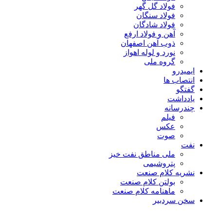
فولاد گل گهر
فولاد سنگان
فولاد شادگان
آهن و فولاد ارفع
ذوب آهن اصفهان
نورد و لوله اهواز
گروه ملی
ایمیدرو
انتصاب ها
گفتگو
یادداشت
چندرسانه
فیلم
عکس
صوت
نفت
ملی مناطق نفت خیز
پتروشیمی
نشریه کلام صنعت
بولتن کلام صنعت
ماهنامه کلام صنعت
سخن سردبیر