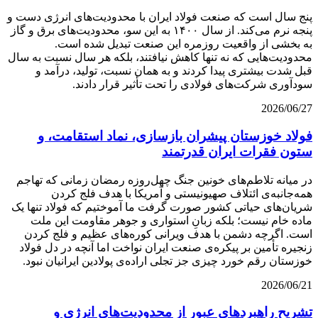
پنج سال است که صنعت فولاد ایران با محدودیت‌های انرژی دست‌ و
پنجه نرم می‌کند. از سال ۱۴۰۰ به این سو، محدودیت‌های برق و گاز
به بخشی از واقعیت روزمره این صنعت تبدیل شده است.
محدودیت‌هایی که نه‌ تنها کاهش نیافتند، بلکه هر سال نسبت به سال
قبل شدت بیشتری پیدا کردند و به همان نسبت، تولید، درآمد و
سودآوری شرکت‌های فولادی را تحت تأثیر قرار دادند.
2026/06/27
فولاد خوزستان پیشران بازسازی، نماد استقامت، و
ستون فقرات ایران قدرتمند
در میانه تلاطم‌های خونین جنگ چهل‌روزه رمضان زمانی که تهاجم
همه‌جانبه‌ی ائتلاف صهیونیستی و آمریکا با هدف فلج کردن
شریان‌های حیاتی کشور صورت گرفت ما آموختیم که فولاد تنها یک
ماده خام نیست؛ بلکه زبانِ استواری و جوهر مقاومت این ملت
است. اگرچه دشمن با هدف ویرانی کوره‌های عظیم و فلج کردن
زنجیره تأمین بر پیکره‌ی صنعت ایران نواخت اما آنچه در دل فولاد
خوزستان رقم خورد چیزی جز تجلی اراده‌ی پولادین ایرانیان نبود.
2026/06/21
تشریح راهبردهای عبور از محدودیت‌های انرژی و