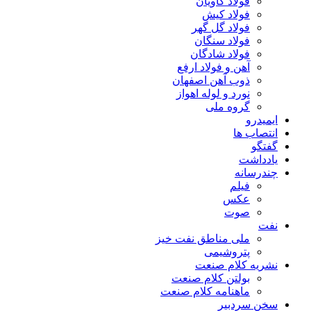
فولاد کاویان
فولاد کیش
فولاد گل گهر
فولاد سنگان
فولاد شادگان
آهن و فولاد ارفع
ذوب آهن اصفهان
نورد و لوله اهواز
گروه ملی
ایمیدرو
انتصاب ها
گفتگو
یادداشت
چندرسانه
فیلم
عکس
صوت
نفت
ملی مناطق نفت خیز
پتروشیمی
نشریه کلام صنعت
بولتن کلام صنعت
ماهنامه کلام صنعت
سخن سردبیر