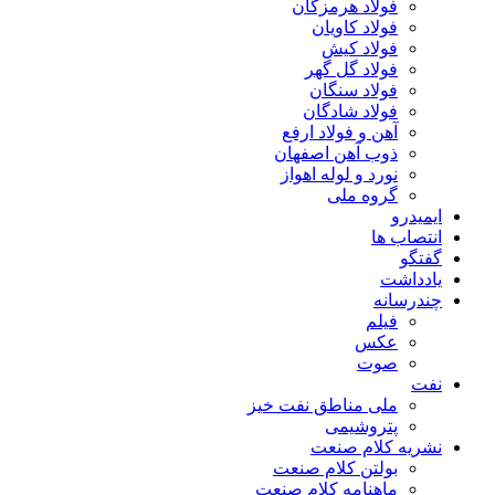
فولاد هرمزگان
فولاد کاویان
فولاد کیش
فولاد گل گهر
فولاد سنگان
فولاد شادگان
آهن و فولاد ارفع
ذوب آهن اصفهان
نورد و لوله اهواز
گروه ملی
ایمیدرو
انتصاب ها
گفتگو
یادداشت
چندرسانه
فیلم
عکس
صوت
نفت
ملی مناطق نفت خیز
پتروشیمی
نشریه کلام صنعت
بولتن کلام صنعت
ماهنامه کلام صنعت