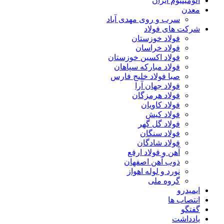
آلومینیوم ایران
معدن
سرب و روی مهدی آباد
شرکت های فولاد
فولاد خوزستان
فولاد خراسان
فولاد اکسین خوزستان
فولاد مبارکه سپاهان
صبا فولاد خلیج فارس
فولاد جهان آرا
فولاد هرمزگان
فولاد کاویان
فولاد کیش
فولاد گل گهر
فولاد سنگان
فولاد شادگان
آهن و فولاد ارفع
ذوب آهن اصفهان
نورد و لوله اهواز
گروه ملی
ایمیدرو
انتصاب ها
گفتگو
یادداشت