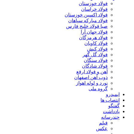
فولاد خوزستان
فولاد خراسان
فولاد اکسین خوزستان
فولاد مبارکه سپاهان
صبا فولاد خلیج فارس
فولاد جهان آرا
فولاد هرمزگان
فولاد کاویان
فولاد کیش
فولاد گل گهر
فولاد سنگان
فولاد شادگان
آهن و فولاد ارفع
ذوب آهن اصفهان
نورد و لوله اهواز
گروه ملی
ایمیدرو
انتصاب ها
گفتگو
یادداشت
چندرسانه
فیلم
عکس