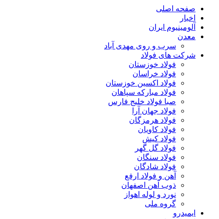
صفحه اصلی
اخبار
آلومینیوم ایران
معدن
سرب و روی مهدی آباد
شرکت های فولاد
فولاد خوزستان
فولاد خراسان
فولاد اکسین خوزستان
فولاد مبارکه سپاهان
صبا فولاد خلیج فارس
فولاد جهان آرا
فولاد هرمزگان
فولاد کاویان
فولاد کیش
فولاد گل گهر
فولاد سنگان
فولاد شادگان
آهن و فولاد ارفع
ذوب آهن اصفهان
نورد و لوله اهواز
گروه ملی
ایمیدرو