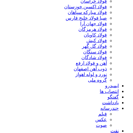
فولاد خراسان
فولاد اکسین خوزستان
فولاد مبارکه سپاهان
صبا فولاد خلیج فارس
فولاد جهان آرا
فولاد هرمزگان
فولاد کاویان
فولاد کیش
فولاد گل گهر
فولاد سنگان
فولاد شادگان
آهن و فولاد ارفع
ذوب آهن اصفهان
نورد و لوله اهواز
گروه ملی
ایمیدرو
انتصاب ها
گفتگو
یادداشت
چندرسانه
فیلم
عکس
صوت
نفت