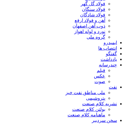
فولاد گل گهر
فولاد سنگان
فولاد شادگان
آهن و فولاد ارفع
ذوب آهن اصفهان
نورد و لوله اهواز
گروه ملی
ایمیدرو
انتصاب ها
گفتگو
یادداشت
چندرسانه
فیلم
عکس
صوت
نفت
ملی مناطق نفت خیز
پتروشیمی
نشریه کلام صنعت
بولتن کلام صنعت
ماهنامه کلام صنعت
سخن سردبیر