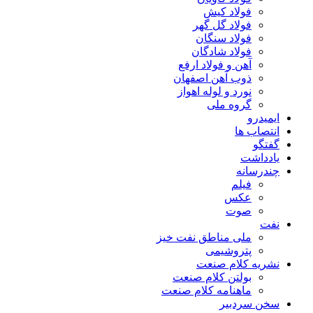
فولاد کیش
فولاد گل گهر
فولاد سنگان
فولاد شادگان
آهن و فولاد ارفع
ذوب آهن اصفهان
نورد و لوله اهواز
گروه ملی
ایمیدرو
انتصاب ها
گفتگو
یادداشت
چندرسانه
فیلم
عکس
صوت
نفت
ملی مناطق نفت خیز
پتروشیمی
نشریه کلام صنعت
بولتن کلام صنعت
ماهنامه کلام صنعت
سخن سردبیر