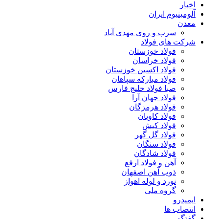
اخبار
آلومینیوم ایران
معدن
سرب و روی مهدی آباد
شرکت های فولاد
فولاد خوزستان
فولاد خراسان
فولاد اکسین خوزستان
فولاد مبارکه سپاهان
صبا فولاد خلیج فارس
فولاد جهان آرا
فولاد هرمزگان
فولاد کاویان
فولاد کیش
فولاد گل گهر
فولاد سنگان
فولاد شادگان
آهن و فولاد ارفع
ذوب آهن اصفهان
نورد و لوله اهواز
گروه ملی
ایمیدرو
انتصاب ها
گفتگو