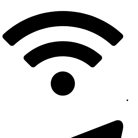
پرش
به
محتوا