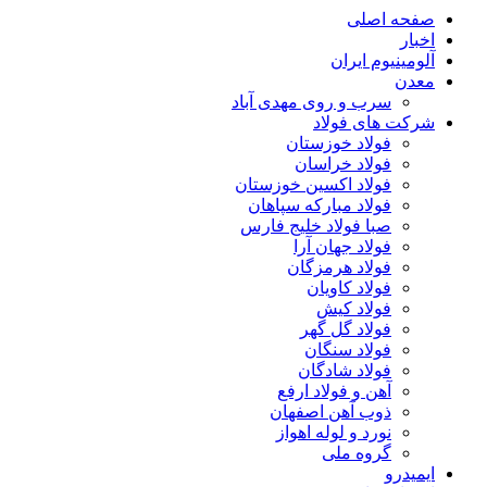
صفحه اصلی
اخبار
آلومینیوم ایران
معدن
سرب و روی مهدی آباد
شرکت های فولاد
فولاد خوزستان
فولاد خراسان
فولاد اکسین خوزستان
فولاد مبارکه سپاهان
صبا فولاد خلیج فارس
فولاد جهان آرا
فولاد هرمزگان
فولاد کاویان
فولاد کیش
فولاد گل گهر
فولاد سنگان
فولاد شادگان
آهن و فولاد ارفع
ذوب آهن اصفهان
نورد و لوله اهواز
گروه ملی
ایمیدرو