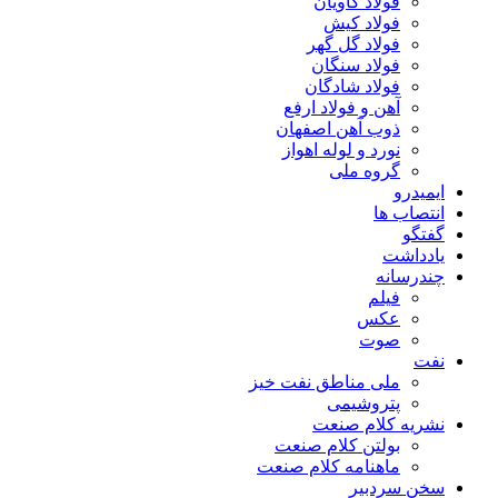
فولاد کاویان
فولاد کیش
فولاد گل گهر
فولاد سنگان
فولاد شادگان
آهن و فولاد ارفع
ذوب آهن اصفهان
نورد و لوله اهواز
گروه ملی
ایمیدرو
انتصاب ها
گفتگو
یادداشت
چندرسانه
فیلم
عکس
صوت
نفت
ملی مناطق نفت خیز
پتروشیمی
نشریه کلام صنعت
بولتن کلام صنعت
ماهنامه کلام صنعت
سخن سردبیر