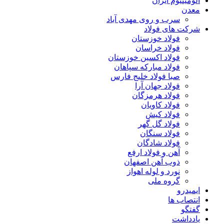
آلومینیوم ایران
معدن
سرب و روی مهدی آباد
شرکت های فولاد
فولاد خوزستان
فولاد خراسان
فولاد اکسین خوزستان
فولاد مبارکه سپاهان
صبا فولاد خلیج فارس
فولاد جهان آرا
فولاد هرمزگان
فولاد کاویان
فولاد کیش
فولاد گل گهر
فولاد سنگان
فولاد شادگان
آهن و فولاد ارفع
ذوب آهن اصفهان
نورد و لوله اهواز
گروه ملی
ایمیدرو
انتصاب ها
گفتگو
یادداشت