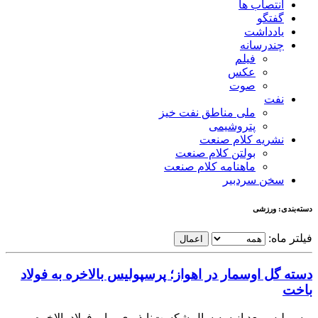
انتصاب ها
گفتگو
یادداشت
چندرسانه
فیلم
عکس
صوت
نفت
ملی مناطق نفت خیز
پتروشیمی
نشریه کلام صنعت
بولتن کلام صنعت
ماهنامه کلام صنعت
سخن سردبیر
دسته‌بندی: ورزشی
فیلتر ماه:
اعمال
دسته گل اوسمار در اهواز؛ پرسپولیس بالاخره به فولاد
باخت
پرسپولیس بعد از سه سال شکست‌ناپذیری برابر فولاد بالاخره