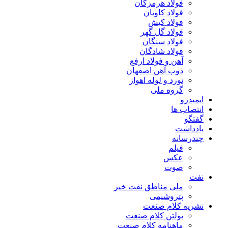
فولاد هرمزگان
فولاد کاویان
فولاد کیش
فولاد گل گهر
فولاد سنگان
فولاد شادگان
آهن و فولاد ارفع
ذوب آهن اصفهان
نورد و لوله اهواز
گروه ملی
ایمیدرو
انتصاب ها
گفتگو
یادداشت
چندرسانه
فیلم
عکس
صوت
نفت
ملی مناطق نفت خیز
پتروشیمی
نشریه کلام صنعت
بولتن کلام صنعت
ماهنامه کلام صنعت