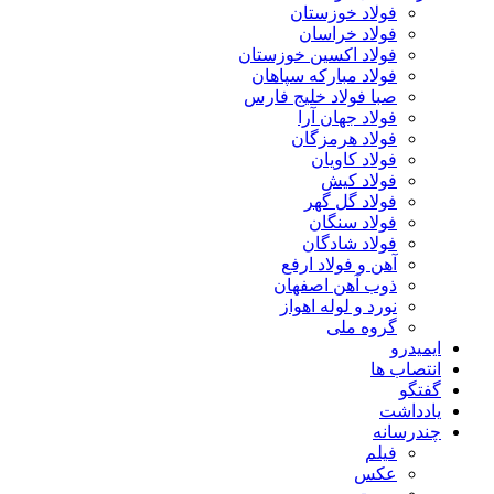
فولاد خوزستان
فولاد خراسان
فولاد اکسین خوزستان
فولاد مبارکه سپاهان
صبا فولاد خلیج فارس
فولاد جهان آرا
فولاد هرمزگان
فولاد کاویان
فولاد کیش
فولاد گل گهر
فولاد سنگان
فولاد شادگان
آهن و فولاد ارفع
ذوب آهن اصفهان
نورد و لوله اهواز
گروه ملی
ایمیدرو
انتصاب ها
گفتگو
یادداشت
چندرسانه
فیلم
عکس