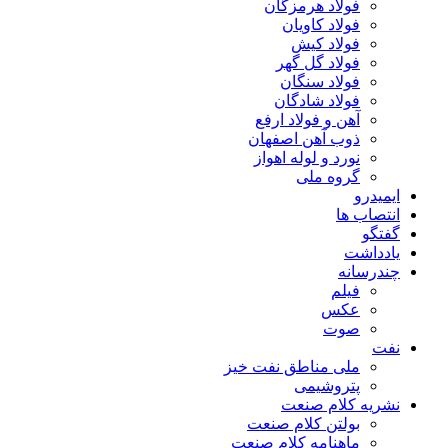
فولاد هرمزگان
فولاد کاویان
فولاد کیش
فولاد گل گهر
فولاد سنگان
فولاد شادگان
آهن و فولاد ارفع
ذوب آهن اصفهان
نورد و لوله اهواز
گروه ملی
ایمیدرو
انتصاب ها
گفتگو
یادداشت
چندرسانه
فیلم
عکس
صوت
نفت
ملی مناطق نفت خیز
پتروشیمی
نشریه کلام صنعت
بولتن کلام صنعت
ماهنامه کلام صنعت