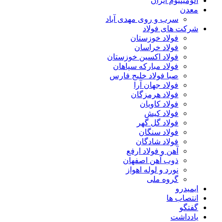
آلومینیوم ایران
معدن
سرب و روی مهدی آباد
شرکت های فولاد
فولاد خوزستان
فولاد خراسان
فولاد اکسین خوزستان
فولاد مبارکه سپاهان
صبا فولاد خلیج فارس
فولاد جهان آرا
فولاد هرمزگان
فولاد کاویان
فولاد کیش
فولاد گل گهر
فولاد سنگان
فولاد شادگان
آهن و فولاد ارفع
ذوب آهن اصفهان
نورد و لوله اهواز
گروه ملی
ایمیدرو
انتصاب ها
گفتگو
یادداشت