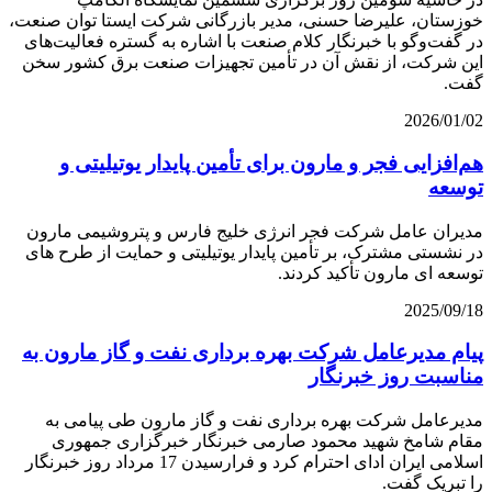
خوزستان، علیرضا حسنی، مدیر بازرگانی شرکت ایستا توان صنعت،
در گفت‌وگو با خبرنگار کلام صنعت با اشاره به گستره فعالیت‌های
این شرکت، از نقش آن در تأمین تجهیزات صنعت برق کشور سخن
گفت.
2026/01/02
هم‌افزايى فجر و مارون براى تأمين پايدار يوتيليتى و
توسعه
مديران عامل شركت فجر انرژى خليج فارس و پتروشيمى مارون
در نشستی مشترک، بر تأمين پايدار يوتيليتی و حمايت از طرح هاى
توسعه اى مارون تأكيد كردند.
2025/09/18
پیام مدیرعامل شركت بهره برداری نفت و گاز مارون به
مناسبت روز خبرنگار
مدیرعامل شرکت بهره برداری نفت و گاز مارون طی پیامی به
مقام شامخ شهید محمود صارمی خبرنگار خبرگزاری جمهوری
اسلامی ایران ادای احترام کرد و فرارسیدن 17 مرداد روز خبرنگار
را تبریک گفت.