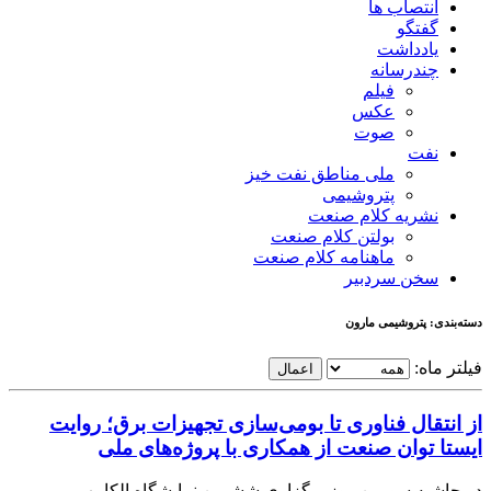
انتصاب ها
گفتگو
یادداشت
چندرسانه
فیلم
عکس
صوت
نفت
ملی مناطق نفت خیز
پتروشیمی
نشریه کلام صنعت
بولتن کلام صنعت
ماهنامه کلام صنعت
سخن سردبیر
دسته‌بندی: پتروشیمی مارون
فیلتر ماه:
اعمال
از انتقال فناوری تا بومی‌سازی تجهیزات برق؛ روایت
ایستا توان صنعت از همکاری با پروژه‌های ملی
در حاشیه سومین روز برگزاری ششمین نمایشگاه الکامپ