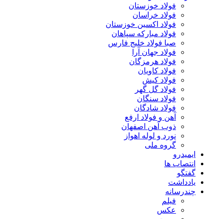
فولاد خوزستان
فولاد خراسان
فولاد اکسین خوزستان
فولاد مبارکه سپاهان
صبا فولاد خلیج فارس
فولاد جهان آرا
فولاد هرمزگان
فولاد کاویان
فولاد کیش
فولاد گل گهر
فولاد سنگان
فولاد شادگان
آهن و فولاد ارفع
ذوب آهن اصفهان
نورد و لوله اهواز
گروه ملی
ایمیدرو
انتصاب ها
گفتگو
یادداشت
چندرسانه
فیلم
عکس