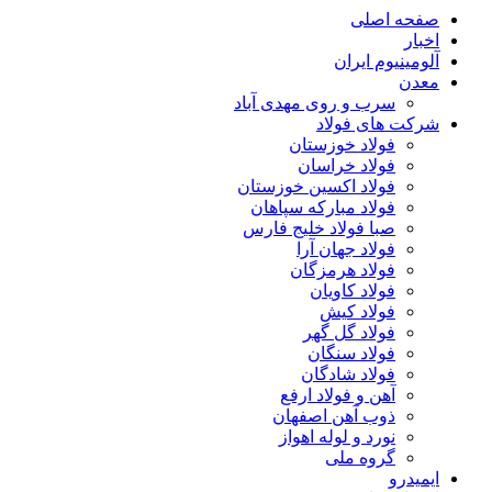
صفحه اصلی
اخبار
آلومینیوم ایران
معدن
سرب و روی مهدی آباد
شرکت های فولاد
فولاد خوزستان
فولاد خراسان
فولاد اکسین خوزستان
فولاد مبارکه سپاهان
صبا فولاد خلیج فارس
فولاد جهان آرا
فولاد هرمزگان
فولاد کاویان
فولاد کیش
فولاد گل گهر
فولاد سنگان
فولاد شادگان
آهن و فولاد ارفع
ذوب آهن اصفهان
نورد و لوله اهواز
گروه ملی
ایمیدرو