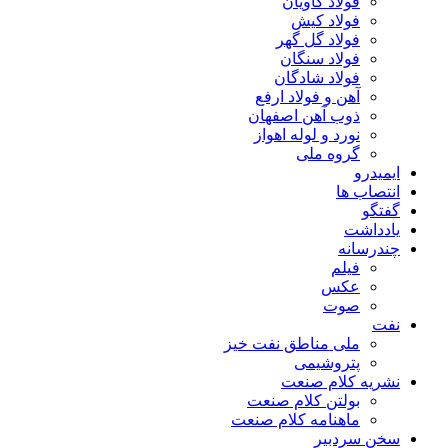
فولاد کاویان
فولاد کیش
فولاد گل گهر
فولاد سنگان
فولاد شادگان
آهن و فولاد ارفع
ذوب آهن اصفهان
نورد و لوله اهواز
گروه ملی
ایمیدرو
انتصاب ها
گفتگو
یادداشت
چندرسانه
فیلم
عکس
صوت
نفت
ملی مناطق نفت خیز
پتروشیمی
نشریه کلام صنعت
بولتن کلام صنعت
ماهنامه کلام صنعت
سخن سردبیر