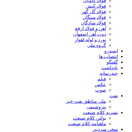
فولاد کاویان
فولاد کیش
فولاد گل گهر
فولاد سنگان
فولاد شادگان
آهن و فولاد ارفع
ذوب آهن اصفهان
نورد و لوله اهواز
گروه ملی
ایمیدرو
انتصاب ها
گفتگو
یادداشت
چندرسانه
فیلم
عکس
صوت
نفت
ملی مناطق نفت خیز
پتروشیمی
نشریه کلام صنعت
بولتن کلام صنعت
ماهنامه کلام صنعت
سخن سردبیر