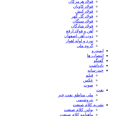
فولاد هرمزگان
فولاد کاویان
فولاد کیش
فولاد گل گهر
فولاد سنگان
فولاد شادگان
آهن و فولاد ارفع
ذوب آهن اصفهان
نورد و لوله اهواز
گروه ملی
ایمیدرو
انتصاب ها
گفتگو
یادداشت
چندرسانه
فیلم
عکس
صوت
نفت
ملی مناطق نفت خیز
پتروشیمی
نشریه کلام صنعت
بولتن کلام صنعت
ماهنامه کلام صنعت