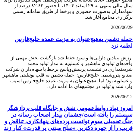
سال مالی منتهی به ۲۹ اسفند ۱۴۰۴، با حضور ۸۲.۶۲ درصد از
سهامداران به‌صورت حضوری و برخط از طریق سامانه رسمی
برگزاری مجامع آغاز شد.
2026/06/29
حمله دشمن به‌هیچ‌عنوان به مزیت عمده خلیج‌فارس
لطمه نزد
ارزش بنیادین دارایی‌ها و سود حفظ شد بازگشت بخش مهمی از
واحدهای تولیدی ماهشهر و عسلویه به مدار تولید محمد
شریعتمداری در نشست پرسش‌وپاسخ برخط با سهام‌داران شرکت
صنایع پتروشیمی خلیج‌فارس: حمله دشمن به قلب یوتیلیتی ماهشهر
و عسلویه بود؛ اما به‌هیچ‌عنوان به مزیت عمده خلیج‌فارس آسیب
وارد نشد و تولید در مجتمع‌های ما ادامه دارد.
2026/06/12
امروز نهاد‌ روابط‌عمومی نقش و جایگاه قلب پردازشگر
سیستم را یافته است/چشمان بیدار اصحاب رسانه‌ در
جنگ تحمیلی سوم‌‌ توانست پرده‌های پنهانکاری، تناقض و
فریب را از چهره دکترین «صلح مبتنی بر قدرت» کنار زند