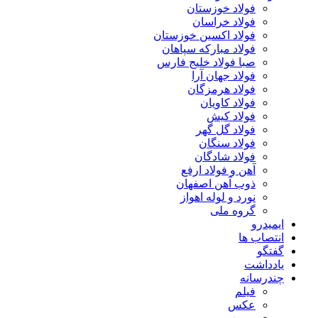
فولاد خوزستان
فولاد خراسان
فولاد اکسین خوزستان
فولاد مبارکه سپاهان
صبا فولاد خلیج فارس
فولاد جهان آرا
فولاد هرمزگان
فولاد کاویان
فولاد کیش
فولاد گل گهر
فولاد سنگان
فولاد شادگان
آهن و فولاد ارفع
ذوب آهن اصفهان
نورد و لوله اهواز
گروه ملی
ایمیدرو
انتصاب ها
گفتگو
یادداشت
چندرسانه
فیلم
عکس