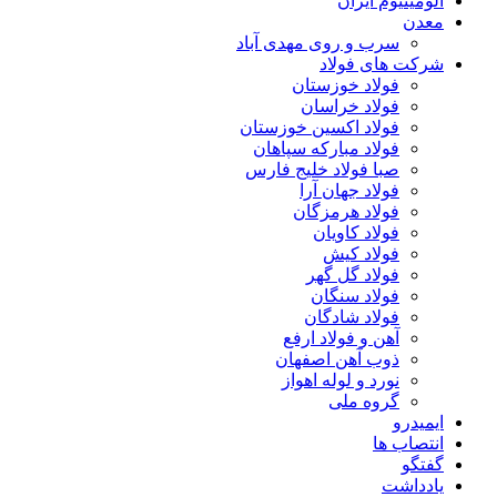
آلومینیوم ایران
معدن
سرب و روی مهدی آباد
شرکت های فولاد
فولاد خوزستان
فولاد خراسان
فولاد اکسین خوزستان
فولاد مبارکه سپاهان
صبا فولاد خلیج فارس
فولاد جهان آرا
فولاد هرمزگان
فولاد کاویان
فولاد کیش
فولاد گل گهر
فولاد سنگان
فولاد شادگان
آهن و فولاد ارفع
ذوب آهن اصفهان
نورد و لوله اهواز
گروه ملی
ایمیدرو
انتصاب ها
گفتگو
یادداشت