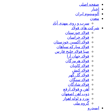
صفحه اصلی
اخبار
آلومینیوم ایران
معدن
سرب و روی مهدی آباد
شرکت های فولاد
فولاد خوزستان
فولاد خراسان
فولاد اکسین خوزستان
فولاد مبارکه سپاهان
صبا فولاد خلیج فارس
فولاد جهان آرا
فولاد هرمزگان
فولاد کاویان
فولاد کیش
فولاد گل گهر
فولاد سنگان
فولاد شادگان
آهن و فولاد ارفع
ذوب آهن اصفهان
نورد و لوله اهواز
گروه ملی
ایمیدرو