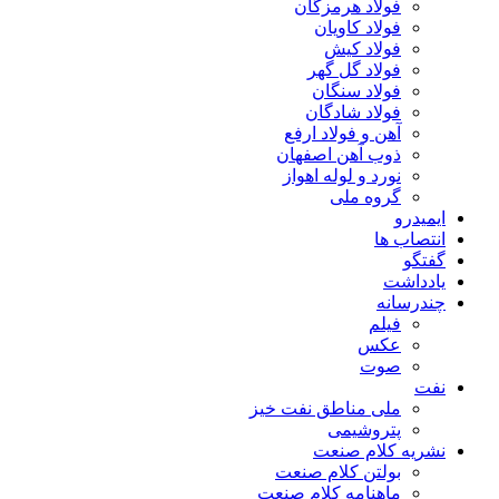
فولاد هرمزگان
فولاد کاویان
فولاد کیش
فولاد گل گهر
فولاد سنگان
فولاد شادگان
آهن و فولاد ارفع
ذوب آهن اصفهان
نورد و لوله اهواز
گروه ملی
ایمیدرو
انتصاب ها
گفتگو
یادداشت
چندرسانه
فیلم
عکس
صوت
نفت
ملی مناطق نفت خیز
پتروشیمی
نشریه کلام صنعت
بولتن کلام صنعت
ماهنامه کلام صنعت