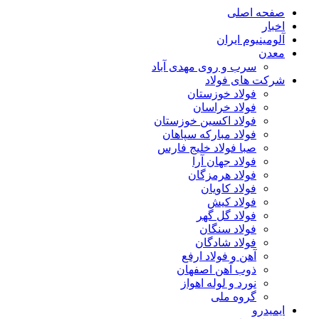
صفحه اصلی
اخبار
آلومینیوم ایران
معدن
سرب و روی مهدی آباد
شرکت های فولاد
فولاد خوزستان
فولاد خراسان
فولاد اکسین خوزستان
فولاد مبارکه سپاهان
صبا فولاد خلیج فارس
فولاد جهان آرا
فولاد هرمزگان
فولاد کاویان
فولاد کیش
فولاد گل گهر
فولاد سنگان
فولاد شادگان
آهن و فولاد ارفع
ذوب آهن اصفهان
نورد و لوله اهواز
گروه ملی
ایمیدرو