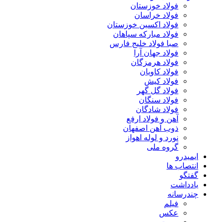
فولاد خوزستان
فولاد خراسان
فولاد اکسین خوزستان
فولاد مبارکه سپاهان
صبا فولاد خلیج فارس
فولاد جهان آرا
فولاد هرمزگان
فولاد کاویان
فولاد کیش
فولاد گل گهر
فولاد سنگان
فولاد شادگان
آهن و فولاد ارفع
ذوب آهن اصفهان
نورد و لوله اهواز
گروه ملی
ایمیدرو
انتصاب ها
گفتگو
یادداشت
چندرسانه
فیلم
عکس