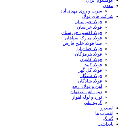
آلومینیوم ایران
معدن
سرب و روی مهدی آباد
شرکت های فولاد
فولاد خوزستان
فولاد خراسان
فولاد اکسین خوزستان
فولاد مبارکه سپاهان
صبا فولاد خلیج فارس
فولاد جهان آرا
فولاد هرمزگان
فولاد کاویان
فولاد کیش
فولاد گل گهر
فولاد سنگان
فولاد شادگان
آهن و فولاد ارفع
ذوب آهن اصفهان
نورد و لوله اهواز
گروه ملی
ایمیدرو
انتصاب ها
گفتگو
یادداشت