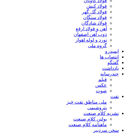
فولاد کاویان
فولاد کیش
فولاد گل گهر
فولاد سنگان
فولاد شادگان
آهن و فولاد ارفع
ذوب آهن اصفهان
نورد و لوله اهواز
گروه ملی
ایمیدرو
انتصاب ها
گفتگو
یادداشت
چندرسانه
فیلم
عکس
صوت
نفت
ملی مناطق نفت خیز
پتروشیمی
نشریه کلام صنعت
بولتن کلام صنعت
ماهنامه کلام صنعت
سخن سردبیر