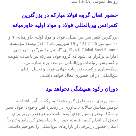
روابط عمومی (IPRA) شد.
حضور فعال گروه فولاد مبارکه در بزرگترین
کنفرانس بین‌المللی فولاد و مواد اولیه خاورمیانه
بزرگترین کنفرانس بین‌المللی فولاد و مواد اولیه خاورمیانه، ۹ و
۱۰ سپتامبر ۲۰۲۵ (۱۸ و ۱۹ شهریورماه ۱۴۰۴) توسط مؤسسه
Global Steel Summit با همکاری "استیل‌پرایس" در شهر دبی
امارات برگزار می‌شود که گروه فولاد مبارکه نیز با هدف تقویت
و گسترش ارتباطات بین‌المللی، توسعه برند سازمانی،
شبکه‌سازی و کسب تجربیات جهانی فولاد و تحلیل رقبای
بین‌المللی در آن حضوری فعال خواهد داشت.
دوران رکود همیشگی نخواهد بود
سعید زرندی، مدیرعامل گروه فولاد مبارکه در آیین افتتاحیه
دومین همایش سالانه تاب‌آوری در زنجیره آهن و فولاد: فولاد سبز
و CCU موضوع بسیار جدی آینده ماست و هرچقدر دیرتر برای
تحقق آن اقدام کنیم، فاصله خود را با دنیا بیشتر کرده‌ایم و تقریباً
امکان حضور در برخی از بازارهای بین‌المللی را نخواهیم داشت.