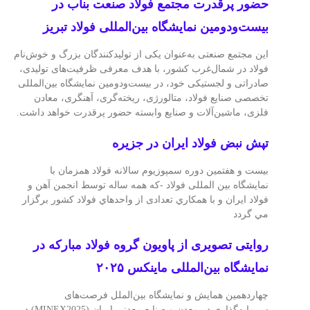
حضور پرقدرت مجتمع فولاد صنعت بناب در
بیست‌و‌دومین نمایشگاه بین‌المللی فولاد تبریز
این مجتمع صنعتی به‌عنوان یکی از تولیدکنندگان بزرگ و خوش‌نام
فولاد در شمال‌غرب کشور، با هدف معرفی ظرفیت‌های تولیدی،
صادراتی و لجستیکی خود، در بیست‌و‌دومین نمایشگاه بین‌المللی
تخصصی صنایع فولاد، متالورژی، ریخته‌گری، آهنگری، معادن
فلزی، ماشین‌آلات و صنایع وابسته حضور پرقدرت خواهد داشت.
تپش نبض فولاد ایران در جزیره
بیست و هفتمین دوره سمپوزيوم سالانه فولاد همزمان با
نمایشگاه بین المللی فولاد -كه همه ساله توسط انجمن آهن و
فولاد ايران و با همكاري تعدادی از واحدهاي فولاد كشور برگزار
مي گردد
روایتی تصویری از پاویون گروه فولاد مبارکه در
نمایشگاه بین‌المللی ماینکس ۲۰۲۵
چهاردهمین همایش و نمایشگاه بین‌الملل فرصت‌های
سرمایه‌گذاری در معدن و صنایع معدنی ایران (MINEX2025) در