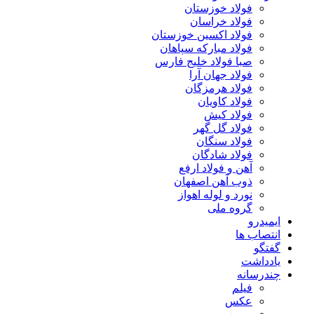
فولاد خوزستان
فولاد خراسان
فولاد اکسین خوزستان
فولاد مبارکه سپاهان
صبا فولاد خلیج فارس
فولاد جهان آرا
فولاد هرمزگان
فولاد کاویان
فولاد کیش
فولاد گل گهر
فولاد سنگان
فولاد شادگان
آهن و فولاد ارفع
ذوب آهن اصفهان
نورد و لوله اهواز
گروه ملی
ایمیدرو
انتصاب ها
گفتگو
یادداشت
چندرسانه
فیلم
عکس