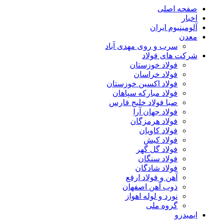
صفحه اصلی
اخبار
آلومینیوم ایران
معدن
سرب و روی مهدی آباد
شرکت های فولاد
فولاد خوزستان
فولاد خراسان
فولاد اکسین خوزستان
فولاد مبارکه سپاهان
صبا فولاد خلیج فارس
فولاد جهان آرا
فولاد هرمزگان
فولاد کاویان
فولاد کیش
فولاد گل گهر
فولاد سنگان
فولاد شادگان
آهن و فولاد ارفع
ذوب آهن اصفهان
نورد و لوله اهواز
گروه ملی
ایمیدرو