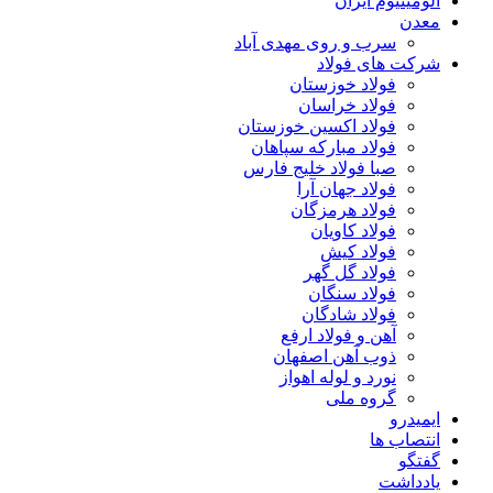
آلومینیوم ایران
معدن
سرب و روی مهدی آباد
شرکت های فولاد
فولاد خوزستان
فولاد خراسان
فولاد اکسین خوزستان
فولاد مبارکه سپاهان
صبا فولاد خلیج فارس
فولاد جهان آرا
فولاد هرمزگان
فولاد کاویان
فولاد کیش
فولاد گل گهر
فولاد سنگان
فولاد شادگان
آهن و فولاد ارفع
ذوب آهن اصفهان
نورد و لوله اهواز
گروه ملی
ایمیدرو
انتصاب ها
گفتگو
یادداشت