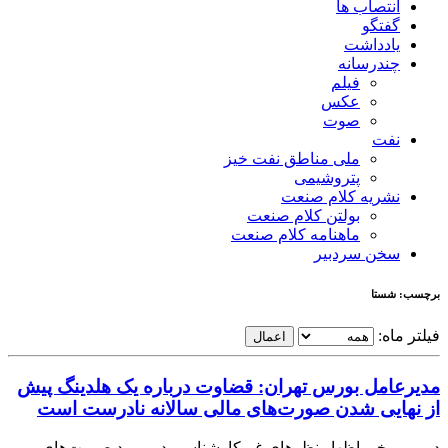
انتصاب ها
گفتگو
یادداشت
چندرسانه
فیلم
عکس
صوت
نفت
ملی مناطق نفت خیز
پتروشیمی
نشریه کلام صنعت
بولتن کلام صنعت
ماهنامه کلام صنعت
سخن سردبیر
برچسب: شستا
فیلتر ماه:
اعمال
مدیرعامل بورس تهران: قضاوت درباره یک هلدینگ پیش
از نهایی شدن صورت‌های مالی سالانه نادرست است
در پی برخی اظهار نظرهای غیرکارشناسی در مورد صورت‌های