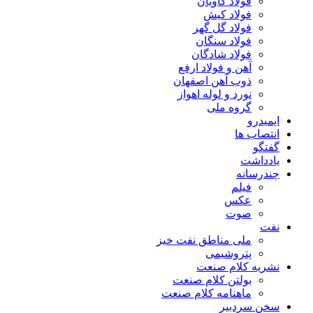
فولاد کاویان
فولاد کیش
فولاد گل گهر
فولاد سنگان
فولاد شادگان
آهن و فولاد ارفع
ذوب آهن اصفهان
نورد و لوله اهواز
گروه ملی
ایمیدرو
انتصاب ها
گفتگو
یادداشت
چندرسانه
فیلم
عکس
صوت
نفت
ملی مناطق نفت خیز
پتروشیمی
نشریه کلام صنعت
بولتن کلام صنعت
ماهنامه کلام صنعت
سخن سردبیر