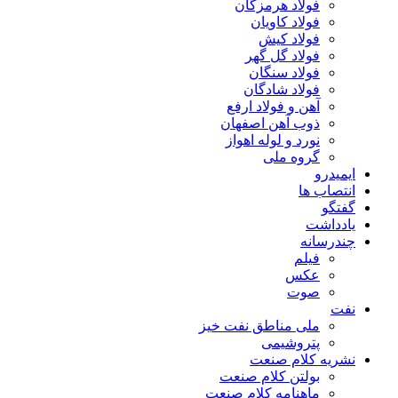
فولاد هرمزگان
فولاد کاویان
فولاد کیش
فولاد گل گهر
فولاد سنگان
فولاد شادگان
آهن و فولاد ارفع
ذوب آهن اصفهان
نورد و لوله اهواز
گروه ملی
ایمیدرو
انتصاب ها
گفتگو
یادداشت
چندرسانه
فیلم
عکس
صوت
نفت
ملی مناطق نفت خیز
پتروشیمی
نشریه کلام صنعت
بولتن کلام صنعت
ماهنامه کلام صنعت