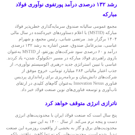
رشد ۱۳۲ درصدی درآمد پورتفوی نوآوری فولاد
مبارکه
مجمع عمومی سالیانه صندوق سرمایه‌گذاری خطرپذیر فولاد
مبارکه (MSTID) با اعلام دستاوردهای خیره‌کننده در سال مالی
۱۴۰۴ برگزار شد. مرتضی شبانی، رئیس مجمع، و شهرام
عباسی، مدیرعامل صندوق، ضمن اشاره به رشد ۱۳۲ درصدی
درآمد و ۶۰ درصدی سود شرکت‌های پورتفو، از MSTID به‌عنوان
بازوی راهبردی فولاد مبارکه در مسیر «تکنولوگ شدن» یاد کردند.
عباسی با تبیین استراتژی جدید «رهبری اکوسیستم نوآوری»، از
جذب اعتبار مالیاتی ۲۸۴ میلیارد تومانی، خروج موفق از
شرکت‌های دانش‌بنیان و برنامه‌ریزی برای راه‌اندازی پردیس
فناوری Innovation Nexus به‌عنوان گام‌های کلیدی در ارتقای
تاب‌آوری و توسعه فناوری‌های نوین صنعت فولاد خبر داد.
ناترازی انرژی متوقف خواهد کرد
پنج سال است که صنعت فولاد ایران با محدودیت‌های انرژی
دست‌ و پنجه نرم می‌کند. از سال ۱۴۰۰ به این سو،
محدودیت‌های برق و گاز به بخشی از واقعیت روزمره این صنعت
تبدیل شده است. محدودیت‌هایی که نه‌ تنها کاهش نیافتند، بلکه