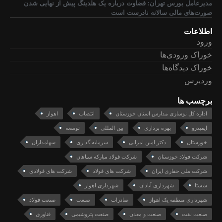
مدیرعامل بورس تهران: قضاوت درباره یک هلدینگ پیش از نهایی شدن
صورت‌های مالی سالانه نادرست است
اطلاعات
ورود
خوراک ورودی‌ها
خوراک دیدگاه‌ها
وردپرس
برچسب ها
اداره کل نوسازی مدارس استان خوزستان
انتصاب
اهواز
ایمیدرو
بهره برداری
بین المللی
توسعه
خوزستان
دکتر امین امرایی
سرمایه گذاری
سهامداران
شرکت فولاد خوزستان
شرکت فولاد مبارکه سپاهان
شرکت ملی حفاری ایران
شرکت های فولاد
شرکت های فولادی
شستا
شهرداری آبادان
شهرداری اهواز
شهرداری منطقه یک اهواز
صادرات
صنعت
صنعت فولاد
صنعت نفت
صنعت و معدن
صنعت پتروشیمی
فناوری