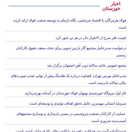
اخبار
خوزستان
فولاد هرمزگان با اقتصاد چرخشی، نگاه تازه‌ای به توسعه صنعت فولاد ارائه کرده
است
قیمت فلز سرخ از ۱۴هزار دلار در هر تن عبور کرد
درخواست مدیرعامل مجتمع گاز پارس جنوبی برای حذف سقف حقوق کارکنان
رسمی
مجمع عمومی عادی سالانه ذوب آهن اصفهان برگزار شد
مدیرعامل بورس تهران: قضاوت درباره یک هلدینگ پیش از نهایی شدن صورت‌های
مالی سالانه نادرست است
فاز اول نیروگاه خورشیدی بهبهان فولاد خوزستان در آستانه بهره‌برداری
سرمایه انسانی مهمترین عامل تحقق اهداف تولیدی و توسعه‌ای است
حمایت از کارکنان صنعت پتروشیمی در مسیر بازسازی و نوسازی مجتمع‌های
آسیب‌دیده ضروری است
شستا آماده گسترش همکاری راهبردی با کانون عالی کارفرمایان کشور است