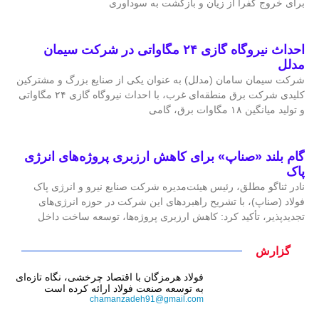
برای خروج کفرا از زیان و بازگشت به سودآوری
احداث نیروگاه گازی ۲۴ مگاواتی در شرکت سیمان
مدلل
شرکت سیمان سامان (مدلل) به عنوان یکی از صنایع بزرگ و مشترکین
کلیدی شرکت برق منطقه‌ای غرب، با احداث نیروگاه گازی ۲۴ مگاواتی
و تولید میانگین ۱۸ مگاوات برق، گامی
گام بلند «صناپ» برای کاهش ارزبری پروژه‌های انرژی
پاک
نادر ثناگو مطلق، رئیس هیئت‌مدیره شرکت صنایع نیرو و انرژی پاک
فولاد (صناپ)، با تشریح راهبردهای این شرکت در حوزه انرژی‌های
تجدیدپذیر، تأکید کرد: کاهش ارزبری پروژه‌ها، توسعه ساخت داخل
گزارش
فولاد هرمزگان با اقتصاد چرخشی، نگاه تازه‌ای
به توسعه صنعت فولاد ارائه کرده است
chamanzadeh91@gmail.com