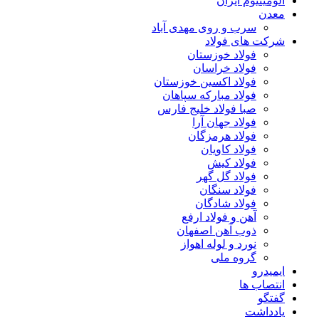
آلومینیوم ایران
معدن
سرب و روی مهدی آباد
شرکت های فولاد
فولاد خوزستان
فولاد خراسان
فولاد اکسین خوزستان
فولاد مبارکه سپاهان
صبا فولاد خلیج فارس
فولاد جهان آرا
فولاد هرمزگان
فولاد کاویان
فولاد کیش
فولاد گل گهر
فولاد سنگان
فولاد شادگان
آهن و فولاد ارفع
ذوب آهن اصفهان
نورد و لوله اهواز
گروه ملی
ایمیدرو
انتصاب ها
گفتگو
یادداشت