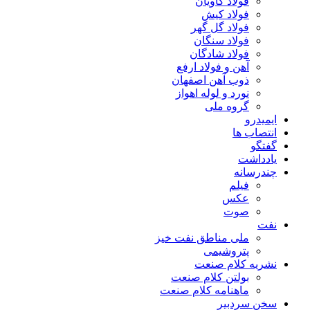
فولاد کاویان
فولاد کیش
فولاد گل گهر
فولاد سنگان
فولاد شادگان
آهن و فولاد ارفع
ذوب آهن اصفهان
نورد و لوله اهواز
گروه ملی
ایمیدرو
انتصاب ها
گفتگو
یادداشت
چندرسانه
فیلم
عکس
صوت
نفت
ملی مناطق نفت خیز
پتروشیمی
نشریه کلام صنعت
بولتن کلام صنعت
ماهنامه کلام صنعت
سخن سردبیر