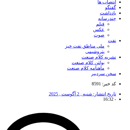
انتصاب ها
گفتگو
یادداشت
چندرسانه
فیلم
عکس
صوت
نفت
ملی مناطق نفت خیز
پتروشیمی
نشریه کلام صنعت
بولتن کلام صنعت
ماهنامه کلام صنعت
سخن سردبیر
کد خبر: 8591
تاریخ انتشار:
شنبه , 2 آگوست , 2025
16:32
-