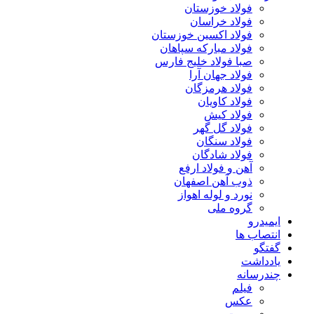
فولاد خوزستان
فولاد خراسان
فولاد اکسین خوزستان
فولاد مبارکه سپاهان
صبا فولاد خلیج فارس
فولاد جهان آرا
فولاد هرمزگان
فولاد کاویان
فولاد کیش
فولاد گل گهر
فولاد سنگان
فولاد شادگان
آهن و فولاد ارفع
ذوب آهن اصفهان
نورد و لوله اهواز
گروه ملی
ایمیدرو
انتصاب ها
گفتگو
یادداشت
چندرسانه
فیلم
عکس