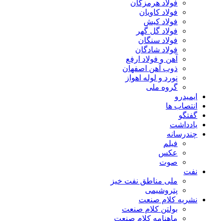
فولاد هرمزگان
فولاد کاویان
فولاد کیش
فولاد گل گهر
فولاد سنگان
فولاد شادگان
آهن و فولاد ارفع
ذوب آهن اصفهان
نورد و لوله اهواز
گروه ملی
ایمیدرو
انتصاب ها
گفتگو
یادداشت
چندرسانه
فیلم
عکس
صوت
نفت
ملی مناطق نفت خیز
پتروشیمی
نشریه کلام صنعت
بولتن کلام صنعت
ماهنامه کلام صنعت