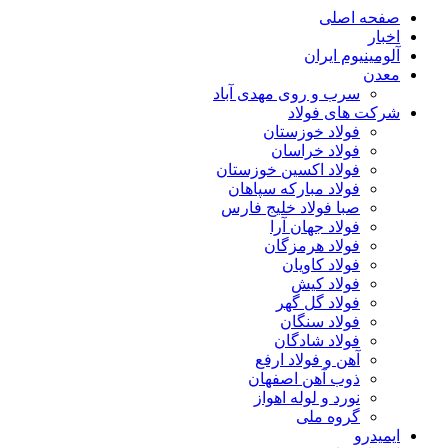
صفحه اصلی
اخبار
آلومینیوم ایران
معدن
سرب و روی مهدی آباد
شرکت های فولاد
فولاد خوزستان
فولاد خراسان
فولاد اکسین خوزستان
فولاد مبارکه سپاهان
صبا فولاد خلیج فارس
فولاد جهان آرا
فولاد هرمزگان
فولاد کاویان
فولاد کیش
فولاد گل گهر
فولاد سنگان
فولاد شادگان
آهن و فولاد ارفع
ذوب آهن اصفهان
نورد و لوله اهواز
گروه ملی
ایمیدرو