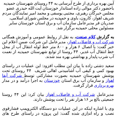
آیین بهره برداری از طرح آبرسانی به ۴۴ روستای شهرستان حمیدیه
باحضور دكتر موالی زاده استاندار خوزستان آيت الله حيدری عضو
مجلس خبرگان رهبری، مجتبی یوسفی و محمد امیر نمايندگان مردم
شریف اهواز، كارون، باوی و حميديه در مجلس شورای اسلامی،
صدریان فر مدیرعامل سازمان آب و برق استان خوزستان ساير
مسئولين محلی حميديه برگزار شد.
به گزارش
کلام صنعت
،
به نقل از روابط عمومی و آموزش همگانی
شرکت آب و فاضلاب اهواز
، مديرعامل این شركت ضمن اعلام اين
خبر گفت: با اتصال ۶ هزار و ٨٠٠ متر خط لوله انتقال آب از محل
خط انتقال آب غدير، ۴۴ روستا از توابع شهرستان حميديه از نعمت
آب شرب پايدار و بهداشتی بهره مند شدند.
سعيد دشتی زاده با بيان اين مطلب افزود: اين عمليات در راستای
بهبود كمی و كيفی آب آشاميدنی اهالی شريف ۴۴ روستای تحت
پوشش شهرستان حميديه بصورت مشارکتی توسط
شرکت آبفا
اهواز
و سازمان آب برق استان
خوزستان
به اجرا درآمد و در مدار
بهره برداری
قرار گرفت.
مديرعامل
شركت آب و فاضلاب اهواز
بيان كرد: اين ۴۴ روستا
جمعيتی بالغ بر ۱۶ هزار نفر را تحت پوشش دارند.
وی با اشاره اينكه در اين عمليات دو دستگاه الكتروپمپ فشارقوی
نصب و راه اندازی شده گفت: اين پروژه در راستای طرح های