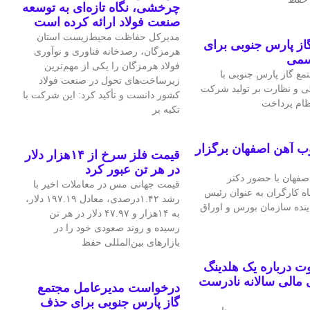
چرخشی، نگاه تازه‌ای به توسعه
صنعت فولاد ارائه کرده است
مدیرکل حفاظت محیط‌زیست استان
ز پارس جنوبی برای
هرمزگان، رصدخانه فناوری و نوآوری
سمی
فولاد هرمزگان را یکی از مهم‌ترین
ع گاز پارس جنوبی با
زیرساخت‌های تحول در صنعت فولاد
ی و نظارت بر تولید شرکت
کشور دانست و تأکید کرد: این شرکت با
نظام پرداخت
تکیه بر
ب آهن اصفهان برگزار
قیمت فلز سرخ از ۱۴هزار دلار
در هر تن عبور کرد
فهان با حضور دکتر
قیمت جهانی مس در معاملات اخیر با
اه کارگران به عنوان رئیس
رشد ۱.۴۲درصدی، معادل ۱۹۷.۱۹ دلار،
اینده سازمان بورس و اوراق
به ۱۴هزار و ۴۷.۹۷ دلار در هر تن
رسیده و روند صعودی خود را در
بازارهای بین‌المللی حفظ
 درباره یک هلدینگ
مالی سالانه نادرست
درخواست مدیرعامل مجتمع
گاز پارس جنوبی برای حذف