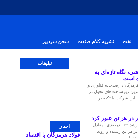
نفت
نشریه کلام صنعت
سخن سردبیر
تبلیغات
ی، نگاه تازه‌ای به
ه است
مزگان، رصدخانه فناوری و
‌ترین زیرساخت‌های تحول در
 این شرکت با تکیه بر
قیمت جهانی مس در معاملات اخیر با رشد ۱.۴۲درصدی، معادل
اخبار
، به ۱۴هزار و ۴۷.۹۷ دلار در هر تن رسیده و روند
فولاد هرمزگان با اقتصاد
ی حفظ