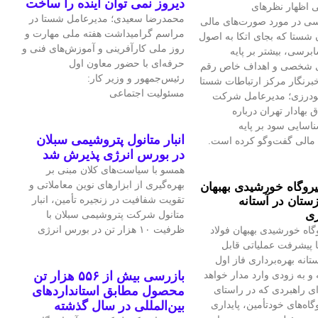
دیروز نمی توان اینده را ساخت
 اظهار نظرهای
محمدرضا سعیدی؛ مدیرعامل شستا در
سی در مورد صورت‌های مالی
مراسم گرامیداشت هفته ملی مهارت و
 شستا که بجای اتکا به اصول
روز ملی کارآفرینی و آموزش‌های فنی و
برسی، بیشتر بر پایه
حرفه‌ای با حضور معاون اول
ی شخصی و اهداف خاص رقم
رئیس‌جمهور و وزیر کار:
برنگار مرکز ارتباطات شستا
مسئولیت اجتماعی
گودرزی؛ مدیرعامل شرکت
بهادار تهران درباره
سایی سود بر پایه
انبار متانول پتروشیمی سبلان
مالی گفت‌وگو کرده است.
در بورس انرژی پذیرش شد
همسو با سیاست‌های کلان مبنی بر
بهره‌گیری از ابزارهای نوین معاملاتی و
یروگاه خورشیدی بهبهان
تقویت شفافیت در زنجیره تأمین، انبار
ستان در آستانه
ری
متانول شرکت پتروشیمی سبلان با
ظرفیت ۱۰ هزار تن در بورس انرژی
گاه خورشیدی بهبهان فولاد
 پیشرفت عملیاتی قابل‌
تانه بهره‌برداری فاز اول
و به‌ زودی وارد مدار خواهد
بازرسی بیش از ۵۵۶ هزار تن
ای راهبردی که در راستای
محصول مطابق استانداردهای
اه‌های خودتأمین، پایداری
بین‌المللی در سال گذشته