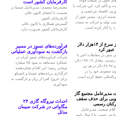
ای تحول در صنعت فولاد
کارفرمایان کشور است
 و تأکید کرد: این شرکت با
محمدرضا سعیدی؛ مدیرعامل شستا در
آوری، اقتصاد چرخشی و
نشست با اعضای کانون عالی
مند انرژی، مسیر عبور از
کارفرمایان کشور:
نتی تولید و حرکت به سمت
گسترش همکاری با کانون عالی
» را آغاز کرده است.
کارفرمایان کشور ضرورت دارد.
قیمت فلز سرخ از ۱۴هزار دلار
فرآورده‌های نسوز در مسیر
عبور کرد
بازگشت به سودآوری عملیاتی
 مس در معاملات اخیر با
شرکت فرآورده‌های نسوز ایران در
رشد ۱.۴۲درصدی، معادل ۱۹۷.۱۹ دلار،
عملکرد سه‌ماهه به سود ۷۵ میلیارد
به ۱۴هزار و ۴۷.۹۷ دلار در هر تن
تومانی رسید؛ این اقدام نشان‌دهنده
ند صعودی خود را در
اثرگذاری برنامه‌های شستا و تاصیکو
ین‌المللی حفظ کرده است.
برای خروج کفرا از زیان و بازگشت به
سودآوری
مدیرعامل مجتمع گاز
وبی برای حذف سقف
احداث نیروگاه گازی ۲۴
رکنان رسمی
مگاواتی در شرکت سیمان
کلام صنعت، مدیرعامل
مدلل
پارس جنوبی با ارسال نامه