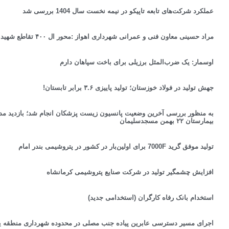
عملکرد شرکت‌های تابعه تاپیکو در نیمه نخست سال 1404 بررسی شد
مراد حسینی معاون فنی و عمرانی شهرداری اهواز :محور ‌ال‌ ۴۰۰ تقاطع شهید کجباف اهواز آماده بهره‌برداری است
اوسمار: یک ضرب‌المثل برزیلی برای باخت سپاهان دارم
جهش تولید در فولاد خوزستان؛ تولید پاییزی ۳.۶ برابر تابستان!
به منظور بررسی آخرین وضعیت پانسیون زیست پزشکان انجام شد؛ بازدید مدیر
بیمارستان ۲۲ بهمن مسجدسلیمان
تولید موفق گرید 7000F برای اولین‌بار در کشور در پتروشیمی بندر امام
افزایش چشمگیر تولید در شرکت صنایع پتروشیمی کرمانشاه
استخدام بانک رفاه کارگران (استخدامی جدید)
اجرای مسیر دسترسی عابرین پیاده جنب مصلی در محدوده شهرداری منطقه ی