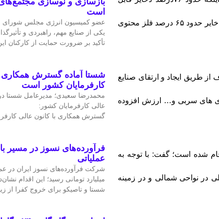
بازسازی و نوسازی مجتمع‌های
است
عضو کمیسیون انرژی مجلس شورای ا
برداشت سرب و روی کشور در مهدی آباد قرار دارد، گفت: این ذخایر حدود ۶۵ درصد فلز محتوی
یکی از صنایع مهم، راهبردی و تأثیرگذا
تأکید بر ضرورت حمایت از کارکنان ا
شستا آماده گسترش همکاری را
 از طریق ایجاد و ارتقای صنایع
کارفرمایان کشور است
محمدرضا سعیدی؛ مدیرعامل شستا در
تری های سربی و… ارزش افزوده
عالی کارفرمایان کشور:
گسترش همکاری با کانون عالی کارفرم
فرآورده‌های نسوز در مسیر ب
 آباد انجام شده است؛ گفت: با توجه به
عملیاتی
لی در نواحی شمالی و در زمینه
میلیارد تومانی رسید؛ این اقدام نشان‌د
شستا و تاصیکو برای خروج کفرا از زی