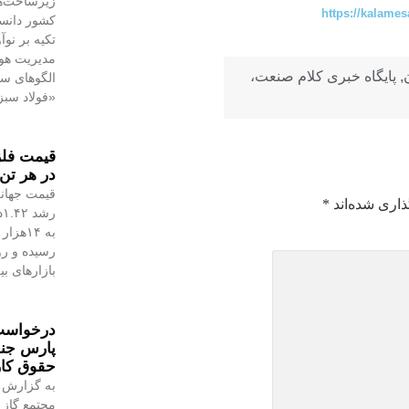
زیرساخت‌ه
https://kalames
کشور دانست
تکیه بر نو
مدیریت هوش
,
پایگاه خبری کلام صنعت،
الگوهای س
«فولاد سبز
در هر تن 
قیمت جهانی
ذاری شده‌اند
*
رسیده و رو
بازارهای ب
درخواست 
پارس جن
حقوق کا
به گزارش 
مجتمع گاز 