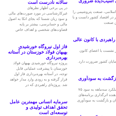
 آسیب‌دیده ضروری
سالانه نادرست است
در پی برخی اظهار نظرهای
سلامی، صنعت پتروشیمی را
غیرکارشناسی در مورد صورت‌های مالی
ر در اقتصاد کشور دانست و با
و سود زیان شستا که بجای اتکا به اصول
ین صنعت
مالی و حسابرسی، بیشتر بر پایه
قضاوت‌‌های شخصی و اهداف خاص
هبردی با کانون عالی
فاز اول نیروگاه خورشیدی
 نشست با اعضای کانون
بهبهان فولاد خوزستان در آستانه
بهره‌برداری
ایان کشور ضرورت دارد.
پروژه نیروگاه خورشیدی بهبهان فولاد
خوزستان با پیشرفت عملیاتی قابل‌
توجه، در آستانه بهره‌برداری فاز اول
ازگشت به سودآوری
قرار گرفته و به‌ زودی وارد مدار خواهد
شد. پروژه‌ای راهبردی که در
شرکت فرآورده‌های نسوز ایران در عملکرد سه‌ماهه به سود ۷۵
هنده اثرگذاری برنامه‌های
ان و بازگشت به سودآوری
سرمایه انسانی مهمترین عامل
تحقق اهداف تولیدی و
توسعه‌ای است