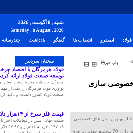
شنبه , 8 آگوست , 2026
Saturday , 8 August , 2026
ولاد
ایمیدرو
انتصاب ها
گفتگو
یادداشت
چندرسانه
سخنان سردبیر
ه
چاپ خبر
فولاد هرمزگان با اقتصاد چرخش
توسعه صنعت فولاد ارائه کرد
ای خصوصی سازی
مدیرکل حفاظت محیط‌زیست استان هر
نوآوری فولاد هرمزگان را یکی از مهم
صنعت فولاد کشور دانست و تأکید کرد:
قیمت فلز سرخ از ۱۴هزار دلار در هر تن عبور کرد
اد از بهترین مدل های خصوصی
۱۹۷.۱۹ دلار
سازی معدن و صنایع معدنی در ایران است و ایمیدرو این الگو موفق را در 70 مجتمع معدنی با هدف
صعودی خود را در بازارهای بین‌الملل