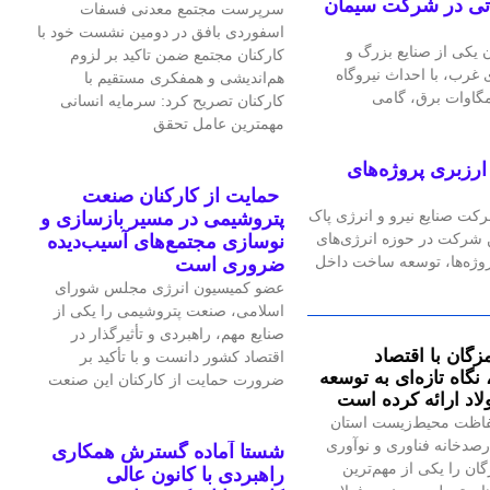
گاه گازی ۲۴ مگاواتی در شرکت سیمان
سرپرست مجتمع معدنی فسفات
اسفوردی بافق در دومین نشست خود با
یکی از صنایع بزرگ و
کارکنان مجتمع ضمن تاکید بر لزوم
رب، با احداث نیروگاه
هم‌اندیشی و همفکری مستقیم با
کارکنان تصریح کرد: سرمایه انسانی
مهمترین عامل تحقق
رزبری پروژه‌های
حمایت از کارکنان صنعت
رکت صنایع نیرو و انرژی پاک
پتروشیمی در مسیر بازسازی و
ین شرکت در حوزه انرژی‌های
نوسازی مجتمع‌های آسیب‌دیده
پروژه‌ها، توسعه ساخت داخل
ضروری است
عضو کمیسیون انرژی مجلس شورای
اسلامی، صنعت پتروشیمی را یکی از
صنایع مهم، راهبردی و تأثیرگذار در
زگان با اقتصاد
اقتصاد کشور دانست و با تأکید بر
گاه تازه‌ای به توسعه
ضرورت حمایت از کارکنان این صنعت
اد ارائه کرده است
اظت محیط‌زیست استان
صدخانه فناوری و نوآوری
شستا آماده گسترش همکاری
گان را یکی از مهم‌ترین
راهبردی با کانون عالی