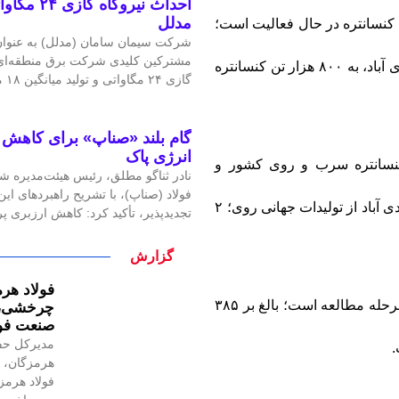
احداث نیرو
مدلل
نکه فاز نخست مجتمع با ظرفیت ۲۰۰ هزار تن کنسانتره در حال فعالیت است؛
شرکت سیمان سامان (مدلل) به عنوان 
مشترکین کلیدی شرکت برق منطقه‌ای غ
عنوان کرد: با تکمیل سه فاز، ظرفیت تولید سالانه در معدن مهدی آباد، به ۸۰۰ هزار تن کنسانتره
گازی ۲۴ مگاواتی و تولید میانگین ۱۸ مگاوات برق، گامی
گام بلند «صناپ» برای کاهش ا
انرژی پاک
د کنسانتره سرب و روی کشور و
نادر ثناگو مطلق، رئیس هیئت‌مدیره ش
فولاد (صناپ)، با تشریح راهبردهای ا
خاورمیانه است و با بهره برداری از تمام فازهای پروژه؛ سهم مهدی آباد از تولیدات جهانی روی؛ ۲
تجدیدپذیر، تأکید کرد: کاهش ارزبری 
گزارش
فولاد هرم
فلاح اظهار داشت: تاکنون بدون در نظر گرفتن فاز سوم که در مرحله مطالعه است؛ بالغ بر ۳۸۵
چرخشی، ن
صنعت فول
مدیرکل حف
.
هرمزگان، ر
فولاد هرمز