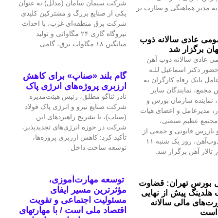
شرکت سیمان سامان (مدلل) به عنوان
 مدیر هماهنگی و نظارت بر
یکی از صنایع بزرگ و مشترکین کلیدی
شرکت برق منطقه‌ای غرب، با احداث
نیروگاه گازی ۲۴ مگاواتی و تولید
می عادی سالانه ذوب
میانگین ۱۸ مگاوات برق، گامی
ان برگزار شد
ی عادی سالانه ذوب آهن
حضور دکتر اسماعیل للـه
گام بلند «صناپ» برای کاهش
امل بانک رفاه کارگران به
ارزبری پروژه‌های انرژی پاک
 مجمع، نمایندگان سایر
نادر ثناگو مطلق، رئیس هیئت‌مدیره
 نماینده سازمان بورس و
شرکت صنایع نیرو و انرژی پاک فولاد
ار، مدیرعامل و اعضای هیات
(صناپ)، با تشریح راهبردهای این
مجتمع عظیم صنعتی،
شرکت در حوزه انرژی‌های تجدیدپذیر،
بازرس قانونی و جمعی از
تأکید کرد: کاهش ارزبری پروژه‌ها،
تلاشگران ذوب‌آهن، روز یک شنبه ۱۱
توسعه ساخت داخل
 تالار آهن برگزار شد.
توسعه مهارت‌آموزی،
 بورس تهران: قضاوت
مؤثرترین مسیر ایفای
 هلدینگ پیش از نهایی
مسئولیت اجتماعی و تقویت
‌های مالی سالانه
اقتصاد ملی است / با مهارتهای
است