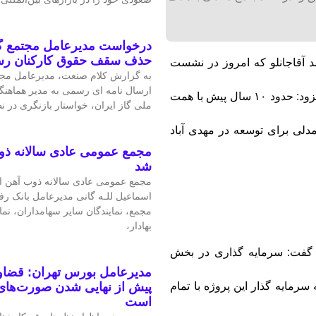
درخواست مدیرعامل مجتمع گا
حذف سقف حقوق کارکنان ر
د آقاجانلو که امروز در نشست
به گزارش کلام صنعت، مدیرعامل مجتم
ارسال نامه ای رسمی به مدیر هماهنگ
پایش وضعیت مجتمع سرب و روی مهدی آباد سخن می گفت؛ افزود: حدود ۱۰ سال پیش با همت
ملی گاز ایران، خواستار بازنگری در 
دلی برای توسعه در مهدی آباد
مجمع عمومی عادی سالانه ذو
شد
مجمع عمومی عادی سالانه ذوب آهن اص
اسماعیل للـه گانی مدیرعامل بانک رف
مجمع، نمایندگان سایر سهامداران، نم
بهادار،
؛ گفت: سرمایه گذاری در بخش
مدیرعامل بورس تهران: قضاوت
رمایه گذار این پروژه با تمام
پیش از نهایی شدن صورت‌های 
است