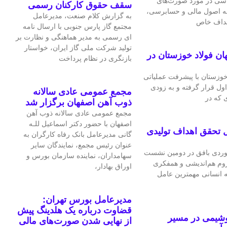
اسی در مورد صورت‌های
سقف حقوق کارکنان رسمی
 به اصول مالی و حسابرسی،
به گزارش کلام صنعت، مدیرعامل
اهداف خاص
مجتمع گاز پارس جنوبی با ارسال نامه
ای رسمی به مدیر هماهنگی و نظارت بر
تولید شرکت ملی گاز ایران، خواستار
ان فولاد خوزستان در
بازنگری در نظام پرداخت
 خوزستان با پیشرفت عملیاتی
اول قرار گرفته و به‌ زودی
مجمع عمومی عادی سالانه
 که در
ذوب آهن اصفهان برگزار شد
مجمع عمومی عادی سالانه ذوب آهن
اصفهان با حضور دکتر اسماعیل للـه
 تحقق اهداف تولیدی
گانی مدیرعامل بانک رفاه کارگران به
عنوان رئیس مجمع، نمایندگان سایر
ردی بافق در دومین نشست
سهامداران، نماینده سازمان بورس و
لزوم هم‌اندیشی و همفکری
اوراق بهادار،
ه انسانی مهمترین عامل
مدیرعامل بورس تهران:
قضاوت درباره یک هلدینگ پیش
وشیمی در مسیر
از نهایی شدن صورت‌های مالی