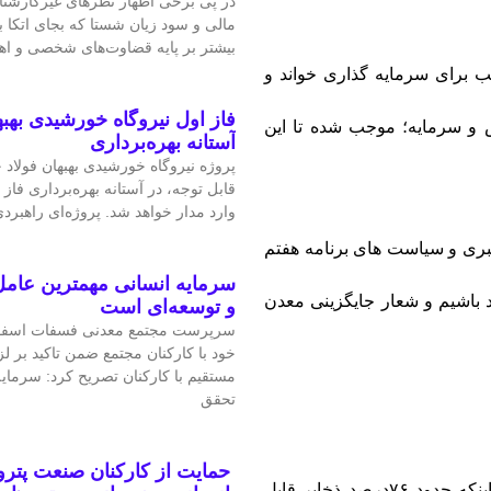
در پی برخی اظهار نظرهای غیرکارشن
مالی و سود زیان شستا که بجای اتکا
بیشتر بر پایه قضاوت‌‌های شخصی و 
ب برای سرمایه گذاری خواند و
فاز اول نیروگاه خورشیدی بهبه
ش و سرمایه؛ موجب شده تا این
آستانه بهره‌برداری
پروژه نیروگاه خورشیدی بهبهان فولاد
قابل‌ توجه، در آستانه بهره‌برداری فاز 
وارد مدار خواهد شد. پروژه‌ای راهبردی
هبری و سیاست های برنامه هفتم
سرمایه انسانی مهمترین عامل
 باشیم و شعار جایگزینی معدن
و توسعه‌ای است
سرپرست مجتمع معدنی فسفات اسفو
خود با کارکنان مجتمع ضمن تاکید بر 
مستقیم با کارکنان تصریح کرد: سرمای
تحقق
حمایت از کارکنان صنعت پتر
در ادامه مدیر مجتمع سرب و روی و باریت مهدی آباد با بیان اینکه حدود ۷۶درصد ذخایر قابل