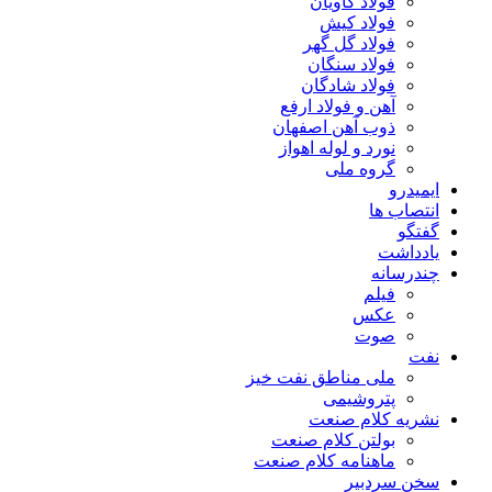
فولاد کاویان
فولاد کیش
فولاد گل گهر
فولاد سنگان
فولاد شادگان
آهن و فولاد ارفع
ذوب آهن اصفهان
نورد و لوله اهواز
گروه ملی
ایمیدرو
انتصاب ها
گفتگو
یادداشت
چندرسانه
فیلم
عکس
صوت
نفت
ملی مناطق نفت خیز
پتروشیمی
نشریه کلام صنعت
بولتن کلام صنعت
ماهنامه کلام صنعت
سخن سردبیر