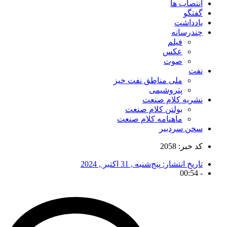
انتصاب ها
گفتگو
یادداشت
چندرسانه
فیلم
عکس
صوت
نفت
ملی مناطق نفت خیز
پتروشیمی
نشریه کلام صنعت
بولتن کلام صنعت
ماهنامه کلام صنعت
سخن سردبیر
کد خبر: 2058
تاریخ انتشار:
پنج‌شنبه , 31 اکتبر , 2024
00:54
-