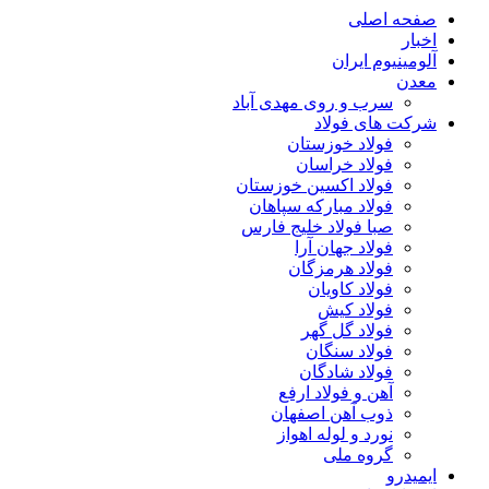
صفحه اصلی
اخبار
آلومینیوم ایران
معدن
سرب و روی مهدی آباد
شرکت های فولاد
فولاد خوزستان
فولاد خراسان
فولاد اکسین خوزستان
فولاد مبارکه سپاهان
صبا فولاد خلیج فارس
فولاد جهان آرا
فولاد هرمزگان
فولاد کاویان
فولاد کیش
فولاد گل گهر
فولاد سنگان
فولاد شادگان
آهن و فولاد ارفع
ذوب آهن اصفهان
نورد و لوله اهواز
گروه ملی
ایمیدرو