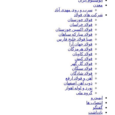
آلومینیوم ایران
معدن
سرب و روی مهدی آباد
شرکت های فولاد
فولاد خوزستان
فولاد خراسان
فولاد اکسین خوزستان
فولاد مبارکه سپاهان
صبا فولاد خلیج فارس
فولاد جهان آرا
فولاد هرمزگان
فولاد کاویان
فولاد کیش
فولاد گل گهر
فولاد سنگان
فولاد شادگان
آهن و فولاد ارفع
ذوب آهن اصفهان
نورد و لوله اهواز
گروه ملی
ایمیدرو
انتصاب ها
گفتگو
یادداشت