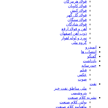
فولاد هرمزگان
فولاد کاویان
فولاد کیش
فولاد گل گهر
فولاد سنگان
فولاد شادگان
آهن و فولاد ارفع
ذوب آهن اصفهان
نورد و لوله اهواز
گروه ملی
ایمیدرو
انتصاب ها
گفتگو
یادداشت
چندرسانه
فیلم
عکس
صوت
نفت
ملی مناطق نفت خیز
پتروشیمی
نشریه کلام صنعت
بولتن کلام صنعت
ماهنامه کلام صنعت