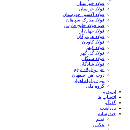
فولاد خوزستان
فولاد خراسان
فولاد اکسین خوزستان
فولاد مبارکه سپاهان
صبا فولاد خلیج فارس
فولاد جهان آرا
فولاد هرمزگان
فولاد کاویان
فولاد کیش
فولاد گل گهر
فولاد سنگان
فولاد شادگان
آهن و فولاد ارفع
ذوب آهن اصفهان
نورد و لوله اهواز
گروه ملی
ایمیدرو
انتصاب ها
گفتگو
یادداشت
چندرسانه
فیلم
عکس