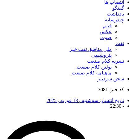
انتصاب ها
گفتگو
یادداشت
چندرسانه
فیلم
عکس
صوت
نفت
ملی مناطق نفت خیز
پتروشیمی
نشریه کلام صنعت
بولتن کلام صنعت
ماهنامه کلام صنعت
سخن سردبیر
کد خبر: 3081
تاریخ انتشار:
سه‌شنبه , 18 فوریه , 2025
22:30
-