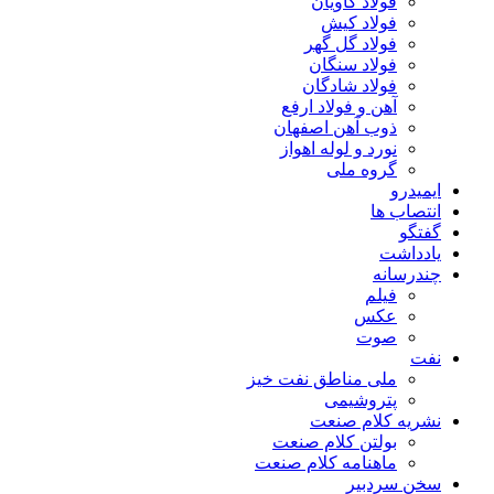
فولاد کاویان
فولاد کیش
فولاد گل گهر
فولاد سنگان
فولاد شادگان
آهن و فولاد ارفع
ذوب آهن اصفهان
نورد و لوله اهواز
گروه ملی
ایمیدرو
انتصاب ها
گفتگو
یادداشت
چندرسانه
فیلم
عکس
صوت
نفت
ملی مناطق نفت خیز
پتروشیمی
نشریه کلام صنعت
بولتن کلام صنعت
ماهنامه کلام صنعت
سخن سردبیر