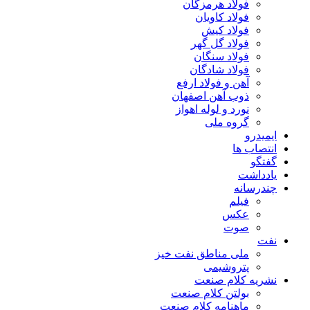
فولاد هرمزگان
فولاد کاویان
فولاد کیش
فولاد گل گهر
فولاد سنگان
فولاد شادگان
آهن و فولاد ارفع
ذوب آهن اصفهان
نورد و لوله اهواز
گروه ملی
ایمیدرو
انتصاب ها
گفتگو
یادداشت
چندرسانه
فیلم
عکس
صوت
نفت
ملی مناطق نفت خیز
پتروشیمی
نشریه کلام صنعت
بولتن کلام صنعت
ماهنامه کلام صنعت