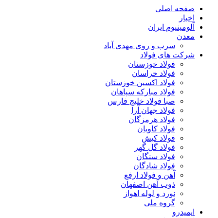
صفحه اصلی
اخبار
آلومینیوم ایران
معدن
سرب و روی مهدی آباد
شرکت های فولاد
فولاد خوزستان
فولاد خراسان
فولاد اکسین خوزستان
فولاد مبارکه سپاهان
صبا فولاد خلیج فارس
فولاد جهان آرا
فولاد هرمزگان
فولاد کاویان
فولاد کیش
فولاد گل گهر
فولاد سنگان
فولاد شادگان
آهن و فولاد ارفع
ذوب آهن اصفهان
نورد و لوله اهواز
گروه ملی
ایمیدرو