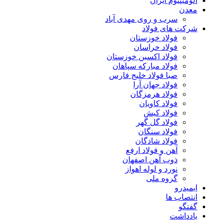
آلومینیوم ایران
معدن
سرب و روی مهدی آباد
شرکت های فولاد
فولاد خوزستان
فولاد خراسان
فولاد اکسین خوزستان
فولاد مبارکه سپاهان
صبا فولاد خلیج فارس
فولاد جهان آرا
فولاد هرمزگان
فولاد کاویان
فولاد کیش
فولاد گل گهر
فولاد سنگان
فولاد شادگان
آهن و فولاد ارفع
ذوب آهن اصفهان
نورد و لوله اهواز
گروه ملی
ایمیدرو
انتصاب ها
گفتگو
یادداشت