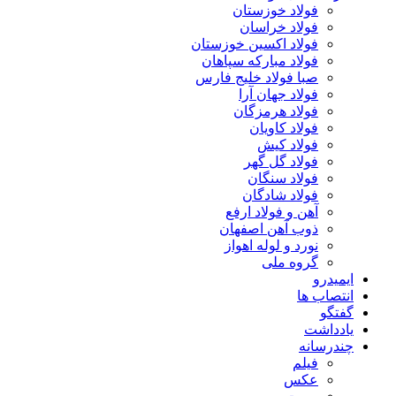
فولاد خوزستان
فولاد خراسان
فولاد اکسین خوزستان
فولاد مبارکه سپاهان
صبا فولاد خلیج فارس
فولاد جهان آرا
فولاد هرمزگان
فولاد کاویان
فولاد کیش
فولاد گل گهر
فولاد سنگان
فولاد شادگان
آهن و فولاد ارفع
ذوب آهن اصفهان
نورد و لوله اهواز
گروه ملی
ایمیدرو
انتصاب ها
گفتگو
یادداشت
چندرسانه
فیلم
عکس