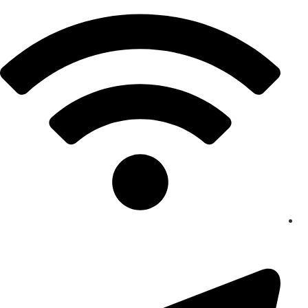
رش
ه
حتوا