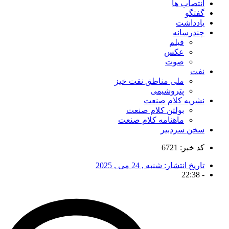
انتصاب ها
گفتگو
یادداشت
چندرسانه
فیلم
عکس
صوت
نفت
ملی مناطق نفت خیز
پتروشیمی
نشریه کلام صنعت
بولتن کلام صنعت
ماهنامه کلام صنعت
سخن سردبیر
کد خبر: 6721
تاریخ انتشار:
شنبه , 24 می , 2025
22:38
-