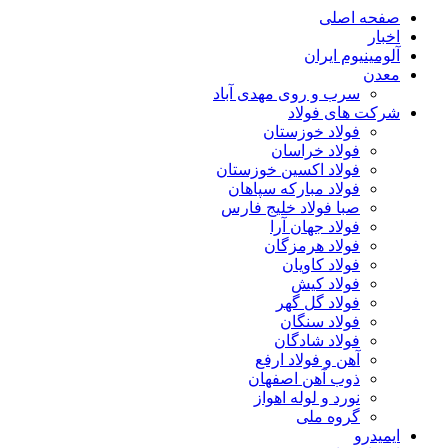
صفحه اصلی
اخبار
آلومینیوم ایران
معدن
سرب و روی مهدی آباد
شرکت های فولاد
فولاد خوزستان
فولاد خراسان
فولاد اکسین خوزستان
فولاد مبارکه سپاهان
صبا فولاد خلیج فارس
فولاد جهان آرا
فولاد هرمزگان
فولاد کاویان
فولاد کیش
فولاد گل گهر
فولاد سنگان
فولاد شادگان
آهن و فولاد ارفع
ذوب آهن اصفهان
نورد و لوله اهواز
گروه ملی
ایمیدرو