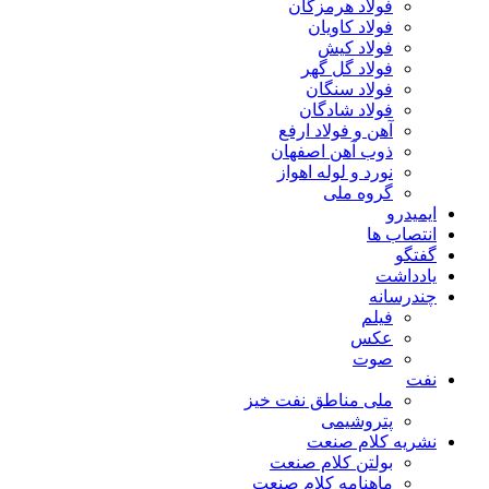
فولاد هرمزگان
فولاد کاویان
فولاد کیش
فولاد گل گهر
فولاد سنگان
فولاد شادگان
آهن و فولاد ارفع
ذوب آهن اصفهان
نورد و لوله اهواز
گروه ملی
ایمیدرو
انتصاب ها
گفتگو
یادداشت
چندرسانه
فیلم
عکس
صوت
نفت
ملی مناطق نفت خیز
پتروشیمی
نشریه کلام صنعت
بولتن کلام صنعت
ماهنامه کلام صنعت