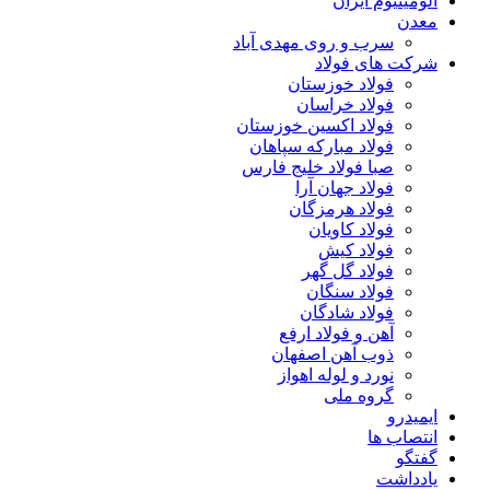
آلومینیوم ایران
معدن
سرب و روی مهدی آباد
شرکت های فولاد
فولاد خوزستان
فولاد خراسان
فولاد اکسین خوزستان
فولاد مبارکه سپاهان
صبا فولاد خلیج فارس
فولاد جهان آرا
فولاد هرمزگان
فولاد کاویان
فولاد کیش
فولاد گل گهر
فولاد سنگان
فولاد شادگان
آهن و فولاد ارفع
ذوب آهن اصفهان
نورد و لوله اهواز
گروه ملی
ایمیدرو
انتصاب ها
گفتگو
یادداشت