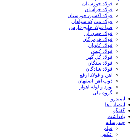
فولاد خوزستان
فولاد خراسان
فولاد اکسین خوزستان
فولاد مبارکه سپاهان
صبا فولاد خلیج فارس
فولاد جهان آرا
فولاد هرمزگان
فولاد کاویان
فولاد کیش
فولاد گل گهر
فولاد سنگان
فولاد شادگان
آهن و فولاد ارفع
ذوب آهن اصفهان
نورد و لوله اهواز
گروه ملی
ایمیدرو
انتصاب ها
گفتگو
یادداشت
چندرسانه
فیلم
عکس