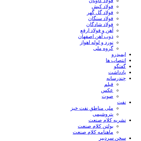
فولاد کاویان
فولاد کیش
فولاد گل گهر
فولاد سنگان
فولاد شادگان
آهن و فولاد ارفع
ذوب آهن اصفهان
نورد و لوله اهواز
گروه ملی
ایمیدرو
انتصاب ها
گفتگو
یادداشت
چندرسانه
فیلم
عکس
صوت
نفت
ملی مناطق نفت خیز
پتروشیمی
نشریه کلام صنعت
بولتن کلام صنعت
ماهنامه کلام صنعت
سخن سردبیر