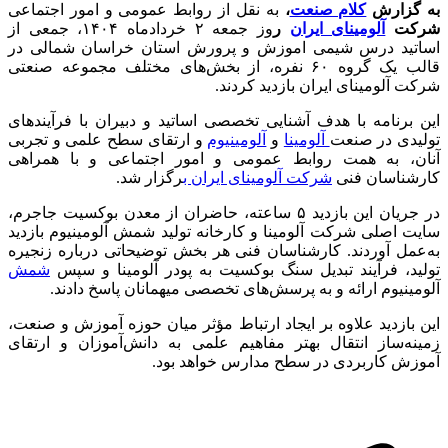
به گزارش
کلام صنعت
،
به نقل از روابط عمومی و امور اجتماعی
شرکت
آلومینای ایران
ر
وز جمعه ۲ خردادماه ۱۴۰۴، جمعی از
اساتید درس شیمی اموزش و پرورش استان خراسان شمالی در
قالب یک گروه ۶۰ نفره، از بخش‌های مختلف مجموعه صنعتی
شرکت آلومینای ایران بازدید کردند.
این برنامه با هدف آشنایی تخصصی اساتید و دبیران با فرآیندهای
تولیدی در صنعت
آلومینا
و
آلومینیوم
و ارتقای سطح علمی و تجربی
آنان، به همت روابط عمومی و امور اجتماعی و با همراهی
کارشناسان فنی
شرکت آلومینای ایران ب
رگزار شد.
در جریان این بازدید ۵ ساعته، حاضران از معدن بوکسیت جاجرم،
سایت اصلی شرکت آلومینا و کارخانه تولید شمش آلومینیوم بازدید
به‌عمل آوردند. کارشناسان فنی هر بخش توضیحاتی درباره زنجیره
تولید، فرآیند تبدیل سنگ بوکسیت به پودر آلومینا و سپس
شمش
آلومینیوم ارائه و به پرسش‌های تخصصی میهمانان پاسخ دادند.
این بازدید علاوه بر ایجاد ارتباط مؤثر میان حوزه آموزش و صنعت،
زمینه‌ساز انتقال بهتر مفاهیم علمی به دانش‌آموزان و ارتقای
آموزش کاربردی در سطح مدارس خواهد بود.