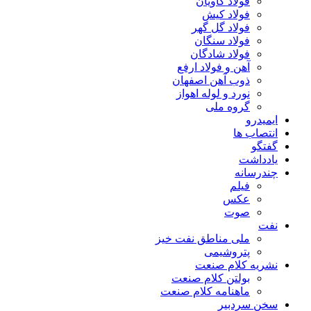
فولاد کاویان
فولاد کیش
فولاد گل گهر
فولاد سنگان
فولاد شادگان
آهن و فولاد ارفع
ذوب آهن اصفهان
نورد و لوله اهواز
گروه ملی
ایمیدرو
انتصاب ها
گفتگو
یادداشت
چندرسانه
فیلم
عکس
صوت
نفت
ملی مناطق نفت خیز
پتروشیمی
نشریه کلام صنعت
بولتن کلام صنعت
ماهنامه کلام صنعت
سخن سردبیر