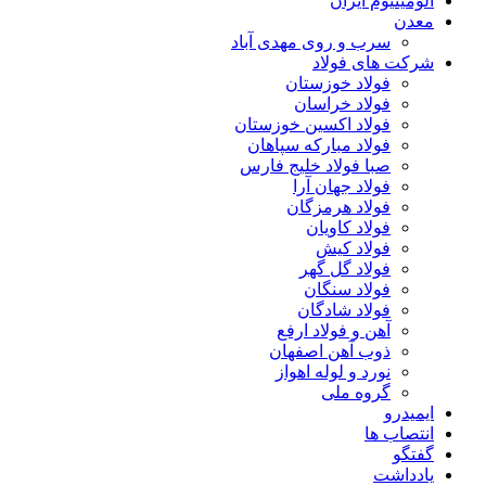
آلومینیوم ایران
معدن
سرب و روی مهدی آباد
شرکت های فولاد
فولاد خوزستان
فولاد خراسان
فولاد اکسین خوزستان
فولاد مبارکه سپاهان
صبا فولاد خلیج فارس
فولاد جهان آرا
فولاد هرمزگان
فولاد کاویان
فولاد کیش
فولاد گل گهر
فولاد سنگان
فولاد شادگان
آهن و فولاد ارفع
ذوب آهن اصفهان
نورد و لوله اهواز
گروه ملی
ایمیدرو
انتصاب ها
گفتگو
یادداشت