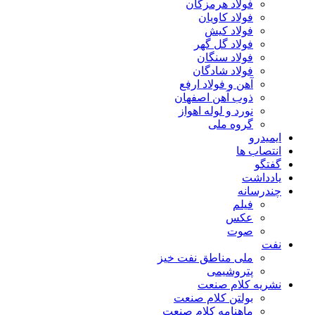
فولاد هرمزگان
فولاد کاویان
فولاد کیش
فولاد گل گهر
فولاد سنگان
فولاد شادگان
آهن و فولاد ارفع
ذوب آهن اصفهان
نورد و لوله اهواز
گروه ملی
ایمیدرو
انتصاب ها
گفتگو
یادداشت
چندرسانه
فیلم
عکس
صوت
نفت
ملی مناطق نفت خیز
پتروشیمی
نشریه کلام صنعت
بولتن کلام صنعت
ماهنامه کلام صنعت