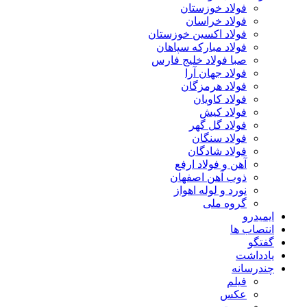
فولاد خوزستان
فولاد خراسان
فولاد اکسین خوزستان
فولاد مبارکه سپاهان
صبا فولاد خلیج فارس
فولاد جهان آرا
فولاد هرمزگان
فولاد کاویان
فولاد کیش
فولاد گل گهر
فولاد سنگان
فولاد شادگان
آهن و فولاد ارفع
ذوب آهن اصفهان
نورد و لوله اهواز
گروه ملی
ایمیدرو
انتصاب ها
گفتگو
یادداشت
چندرسانه
فیلم
عکس