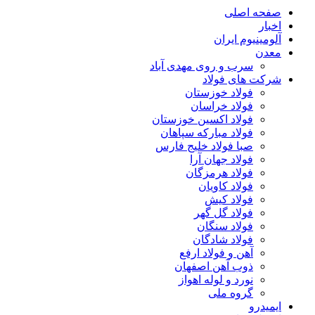
صفحه اصلی
اخبار
آلومینیوم ایران
معدن
سرب و روی مهدی آباد
شرکت های فولاد
فولاد خوزستان
فولاد خراسان
فولاد اکسین خوزستان
فولاد مبارکه سپاهان
صبا فولاد خلیج فارس
فولاد جهان آرا
فولاد هرمزگان
فولاد کاویان
فولاد کیش
فولاد گل گهر
فولاد سنگان
فولاد شادگان
آهن و فولاد ارفع
ذوب آهن اصفهان
نورد و لوله اهواز
گروه ملی
ایمیدرو