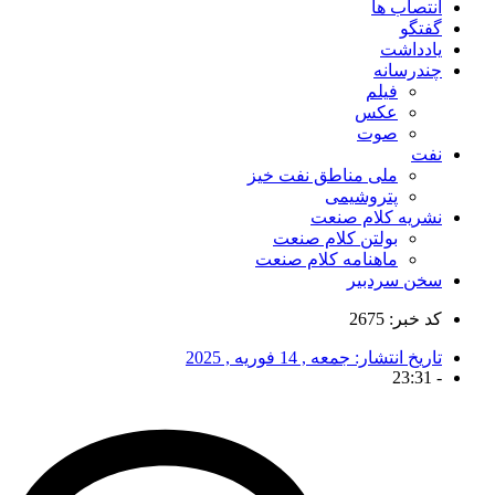
انتصاب ها
گفتگو
یادداشت
چندرسانه
فیلم
عکس
صوت
نفت
ملی مناطق نفت خیز
پتروشیمی
نشریه کلام صنعت
بولتن کلام صنعت
ماهنامه کلام صنعت
سخن سردبیر
کد خبر: 2675
تاریخ انتشار:
جمعه , 14 فوریه , 2025
23:31
-