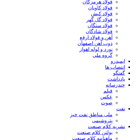
فولاد هرمزگان
فولاد کاویان
فولاد کیش
فولاد گل گهر
فولاد سنگان
فولاد شادگان
آهن و فولاد ارفع
ذوب آهن اصفهان
نورد و لوله اهواز
گروه ملی
ایمیدرو
انتصاب ها
گفتگو
یادداشت
چندرسانه
فیلم
عکس
صوت
نفت
ملی مناطق نفت خیز
پتروشیمی
نشریه کلام صنعت
بولتن کلام صنعت
ماهنامه کلام صنعت