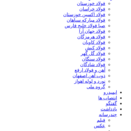
فولاد خوزستان
فولاد خراسان
فولاد اکسین خوزستان
فولاد مبارکه سپاهان
صبا فولاد خلیج فارس
فولاد جهان آرا
فولاد هرمزگان
فولاد کاویان
فولاد کیش
فولاد گل گهر
فولاد سنگان
فولاد شادگان
آهن و فولاد ارفع
ذوب آهن اصفهان
نورد و لوله اهواز
گروه ملی
ایمیدرو
انتصاب ها
گفتگو
یادداشت
چندرسانه
فیلم
عکس