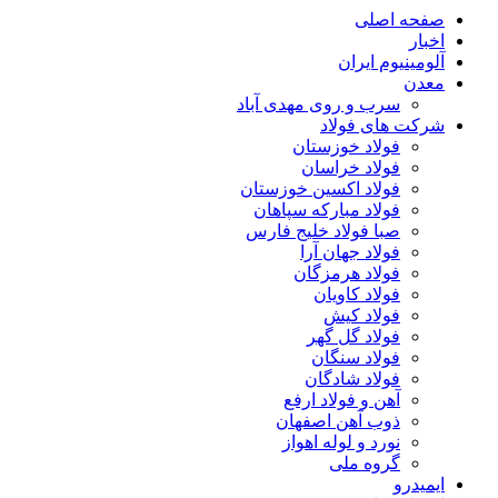
صفحه اصلی
اخبار
آلومینیوم ایران
معدن
سرب و روی مهدی آباد
شرکت های فولاد
فولاد خوزستان
فولاد خراسان
فولاد اکسین خوزستان
فولاد مبارکه سپاهان
صبا فولاد خلیج فارس
فولاد جهان آرا
فولاد هرمزگان
فولاد کاویان
فولاد کیش
فولاد گل گهر
فولاد سنگان
فولاد شادگان
آهن و فولاد ارفع
ذوب آهن اصفهان
نورد و لوله اهواز
گروه ملی
ایمیدرو