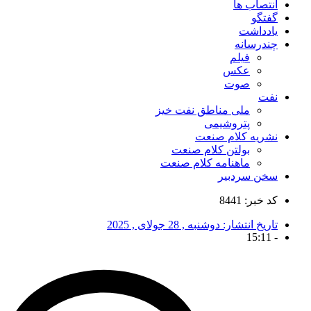
انتصاب ها
گفتگو
یادداشت
چندرسانه
فیلم
عکس
صوت
نفت
ملی مناطق نفت خیز
پتروشیمی
نشریه کلام صنعت
بولتن کلام صنعت
ماهنامه کلام صنعت
سخن سردبیر
کد خبر: 8441
تاریخ انتشار:
دوشنبه , 28 جولای , 2025
15:11
-