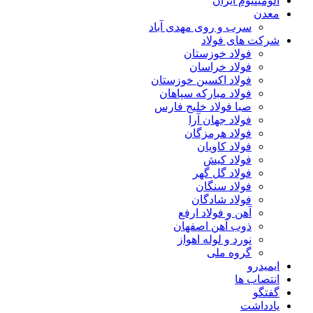
آلومینیوم ایران
معدن
سرب و روی مهدی آباد
شرکت های فولاد
فولاد خوزستان
فولاد خراسان
فولاد اکسین خوزستان
فولاد مبارکه سپاهان
صبا فولاد خلیج فارس
فولاد جهان آرا
فولاد هرمزگان
فولاد کاویان
فولاد کیش
فولاد گل گهر
فولاد سنگان
فولاد شادگان
آهن و فولاد ارفع
ذوب آهن اصفهان
نورد و لوله اهواز
گروه ملی
ایمیدرو
انتصاب ها
گفتگو
یادداشت