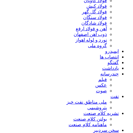
فولاد کاویان
فولاد کیش
فولاد گل گهر
فولاد سنگان
فولاد شادگان
آهن و فولاد ارفع
ذوب آهن اصفهان
نورد و لوله اهواز
گروه ملی
ایمیدرو
انتصاب ها
گفتگو
یادداشت
چندرسانه
فیلم
عکس
صوت
نفت
ملی مناطق نفت خیز
پتروشیمی
نشریه کلام صنعت
بولتن کلام صنعت
ماهنامه کلام صنعت
سخن سردبیر