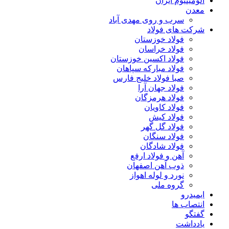
آلومینیوم ایران
معدن
سرب و روی مهدی آباد
شرکت های فولاد
فولاد خوزستان
فولاد خراسان
فولاد اکسین خوزستان
فولاد مبارکه سپاهان
صبا فولاد خلیج فارس
فولاد جهان آرا
فولاد هرمزگان
فولاد کاویان
فولاد کیش
فولاد گل گهر
فولاد سنگان
فولاد شادگان
آهن و فولاد ارفع
ذوب آهن اصفهان
نورد و لوله اهواز
گروه ملی
ایمیدرو
انتصاب ها
گفتگو
یادداشت