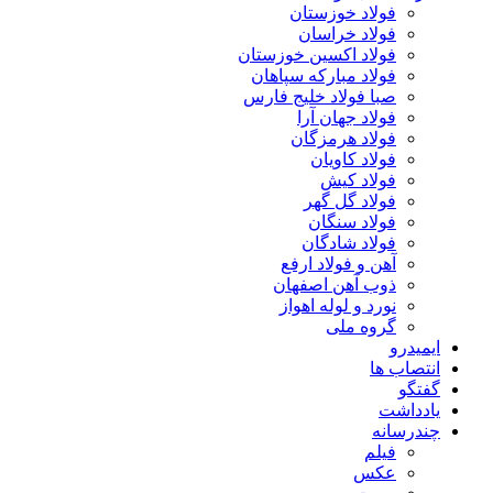
فولاد خوزستان
فولاد خراسان
فولاد اکسین خوزستان
فولاد مبارکه سپاهان
صبا فولاد خلیج فارس
فولاد جهان آرا
فولاد هرمزگان
فولاد کاویان
فولاد کیش
فولاد گل گهر
فولاد سنگان
فولاد شادگان
آهن و فولاد ارفع
ذوب آهن اصفهان
نورد و لوله اهواز
گروه ملی
ایمیدرو
انتصاب ها
گفتگو
یادداشت
چندرسانه
فیلم
عکس