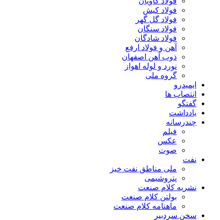
فولاد کاویان
فولاد کیش
فولاد گل گهر
فولاد سنگان
فولاد شادگان
آهن و فولاد ارفع
ذوب آهن اصفهان
نورد و لوله اهواز
گروه ملی
ایمیدرو
انتصاب ها
گفتگو
یادداشت
چندرسانه
فیلم
عکس
صوت
نفت
ملی مناطق نفت خیز
پتروشیمی
نشریه کلام صنعت
بولتن کلام صنعت
ماهنامه کلام صنعت
سخن سردبیر