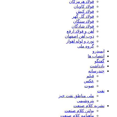
فولاد هرمزگان
فولاد کاویان
فولاد کیش
فولاد گل گهر
فولاد سنگان
فولاد شادگان
آهن و فولاد ارفع
ذوب آهن اصفهان
نورد و لوله اهواز
گروه ملی
ایمیدرو
انتصاب ها
گفتگو
یادداشت
چندرسانه
فیلم
عکس
صوت
نفت
ملی مناطق نفت خیز
پتروشیمی
نشریه کلام صنعت
بولتن کلام صنعت
ماهنامه کلام صنعت