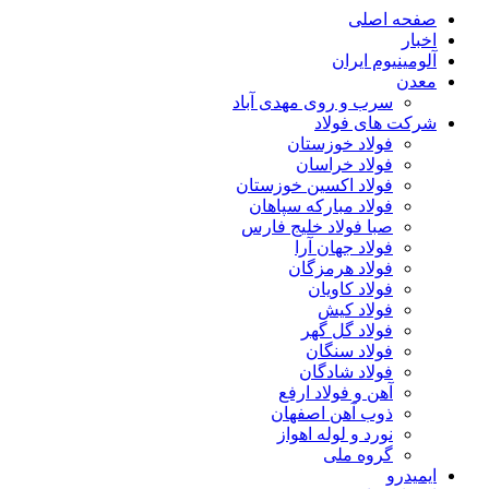
صفحه اصلی
اخبار
آلومینیوم ایران
معدن
سرب و روی مهدی آباد
شرکت های فولاد
فولاد خوزستان
فولاد خراسان
فولاد اکسین خوزستان
فولاد مبارکه سپاهان
صبا فولاد خلیج فارس
فولاد جهان آرا
فولاد هرمزگان
فولاد کاویان
فولاد کیش
فولاد گل گهر
فولاد سنگان
فولاد شادگان
آهن و فولاد ارفع
ذوب آهن اصفهان
نورد و لوله اهواز
گروه ملی
ایمیدرو