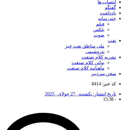
انتصاب ها
گفتگو
یادداشت
چندرسانه
فیلم
عکس
صوت
نفت
ملی مناطق نفت خیز
پتروشیمی
نشریه کلام صنعت
بولتن کلام صنعت
ماهنامه کلام صنعت
سخن سردبیر
کد خبر: 8414
تاریخ انتشار:
یکشنبه , 27 جولای , 2025
15:38
-