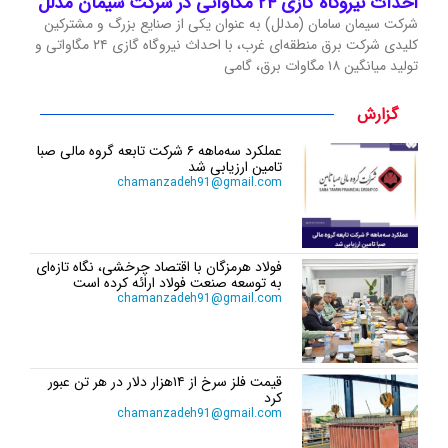
احداث نیروگاه گازی ۲۴ مگاواتی در شرکت سیمان مدلل
شرکت سیمان سامان (مدلل) به عنوان یکی از صنایع بزرگ و مشترکین
کلیدی شرکت برق منطقه‌ای غرب، با احداث نیروگاه گازی ۲۴ مگاواتی و
تولید میانگین ۱۸ مگاوات برق، گامی
گزارش
عملکرد سه‌ماهه ۶ شرکت‌ تابعه گروه مالی صبا
تامین ارزیابی شد
chamanzadeh91@gmail.com
فولاد هرمزگان با اقتصاد چرخشی، نگاه تازه‌ای
به توسعه صنعت فولاد ارائه کرده است
chamanzadeh91@gmail.com
قیمت فلز سرخ از ۱۴هزار دلار در هر تن عبور
کرد
chamanzadeh91@gmail.com