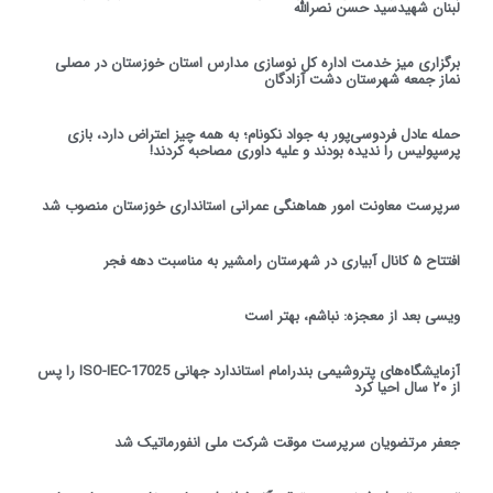
لبنان شهیدسید حسن نصرالله
برگزاری میز خدمت اداره کل نوسازی مدارس استان خوزستان در مصلی
نماز جمعه شهرستان دشت آزادگان
حمله عادل فردوسی‌پور به جواد نکونام؛ به همه چیز اعتراض دارد، بازی
پرسپولیس را ندیده بودند و علیه داوری مصاحبه کردند!
سرپرست معاونت امور هماهنگی عمرانی استانداری خوزستان منصوب شد
افتتاح ۵ کانال آبیاری در شهرستان رامشیر به مناسبت دهه فجر
ویسی بعد از معجزه: نباشم، بهتر است
آزمایشگاه‌های پتروشیمی بندرامام استاندارد جهانی ISO-IEC-17025 را پس
از ۲۰ سال احیا کرد
جعفر مرتضویان سرپرست موقت شرکت ملی انفورماتیک شد