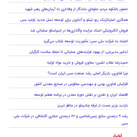
حضور باشکوه مردم، جلوه‌ای ماندگار از وفاداری به آرمان‌های رهبر شهید
همکاری استراتژیک ریو تینتو و آمازون برای توسعه نسل جدید تولید مس
فروش الکترونیکی اسناد مزایده واگذاری‌ها در ایمپاسکو عملیاتی شد
اعتماد به شرکت ملی مس؛ مأموریت توسعه شتاب می‌گیرد
تدابیر مدیریتی؛ از بهبود فرایندهای عملیاتی تا حفظ سلامت کارگران
حمیدرضا عقاب نشین؛ معاون فروش و خرید مواد اولیه
چرا فناوری، بازیگر اصلی رشد صنعت مس ایران است؟
افزایش فناوری بومی و مهندسی معکوس در صنایع معدنی کشور
اقتصاد ایران و نقدی بر نقش حوزه معدن در برنامه هفتم توسعه
بازدید وزیر صمت از غرفه چادرملو در متافو تبریز
رشد ۹ درصدی منابع زمین‌شناسی و ۲۲ درصدی حفاری اکتشافی در شرکت ملی
مس
اخبار