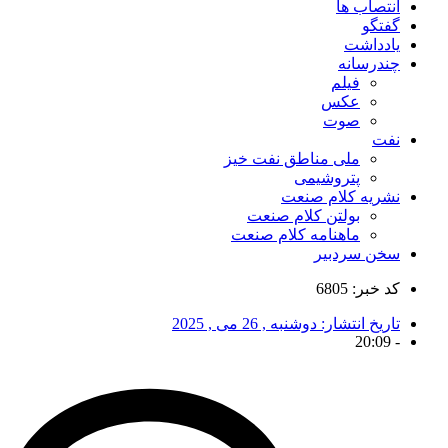
انتصاب ها
گفتگو
یادداشت
چندرسانه
فیلم
عکس
صوت
نفت
ملی مناطق نفت خیز
پتروشیمی
نشریه کلام صنعت
بولتن کلام صنعت
ماهنامه کلام صنعت
سخن سردبیر
کد خبر: 6805
تاریخ انتشار:
دوشنبه , 26 می , 2025
20:09
-