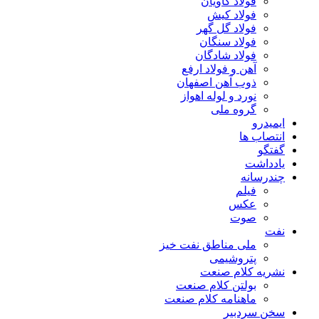
فولاد کاویان
فولاد کیش
فولاد گل گهر
فولاد سنگان
فولاد شادگان
آهن و فولاد ارفع
ذوب آهن اصفهان
نورد و لوله اهواز
گروه ملی
ایمیدرو
انتصاب ها
گفتگو
یادداشت
چندرسانه
فیلم
عکس
صوت
نفت
ملی مناطق نفت خیز
پتروشیمی
نشریه کلام صنعت
بولتن کلام صنعت
ماهنامه کلام صنعت
سخن سردبیر