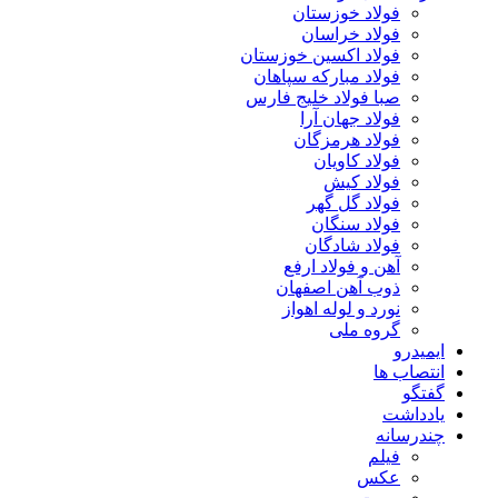
فولاد خوزستان
فولاد خراسان
فولاد اکسین خوزستان
فولاد مبارکه سپاهان
صبا فولاد خلیج فارس
فولاد جهان آرا
فولاد هرمزگان
فولاد کاویان
فولاد کیش
فولاد گل گهر
فولاد سنگان
فولاد شادگان
آهن و فولاد ارفع
ذوب آهن اصفهان
نورد و لوله اهواز
گروه ملی
ایمیدرو
انتصاب ها
گفتگو
یادداشت
چندرسانه
فیلم
عکس