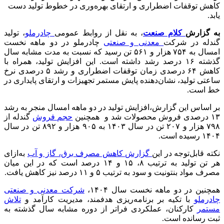
کاهش توقفات اضطراری و ارتقای بهره‌وری در خطوط تولید دست
یابد.
به گزارش
کلام صنعت
، به نقل از روابط عمومی
چادرملو
، تولید
گندله در شرکت
معدنی و صنعتی
چادرملو در دو ماهه نخست
امسال به ۷۵۴ هزار و ۵۶۱ تن رسید که نسبت به مدت مشابه سال
گذشته ۱۶ درصد رشد داشته است. این افزایش تولید، همراه با
کاهش ۶۴ درصدی زمان توقفات اضطراری و رشد ۵ درصدی نرخ
ساعتی تولید، نشان‌دهنده پایش مستمر تجهیزات و ارتقای پایداری در
خط است.
بر اساس این گزارش،افزایش تولید در دو ماهه امسال منجر به رشد
۱۳ درصدی فروش محصولات شد و همچنین
حجم فروش
گندله از
۷۹۸ هزار و ۲۰۷ تن در سال ۱۴۰۳ به ۹۰۵ هزار و ۸۹۲ تن در سال
۱۴۰۴ رسیده است.
نکته قابل‌توجه در این
گزارش کاهش مصرف برق، گاز و آب
به‌ازای
هر تن تولید به ترتیب ۸، ۱۵ و ۱۴ درصد است که در این میان
مصرف مواد بنتونیت و سود به ترتیب ۵ و ۱۱ درصد نیز کاهش یافت.
همچنین در دو ماهه نخست سال ۱۴۰۴،
شرکت معدنی و صنعتی
چادرملو
با تکیه بر برنامه‌ریزی هدفمند، مدیریت کارآمد و
تلاش
مستمر
کارکنان، عملکردی فراتر از دوره مشابه سال گذشته به
ثبت رسانده است.