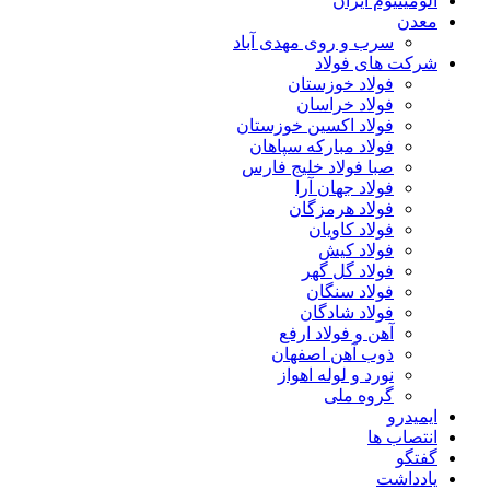
آلومینیوم ایران
معدن
سرب و روی مهدی آباد
شرکت های فولاد
فولاد خوزستان
فولاد خراسان
فولاد اکسین خوزستان
فولاد مبارکه سپاهان
صبا فولاد خلیج فارس
فولاد جهان آرا
فولاد هرمزگان
فولاد کاویان
فولاد کیش
فولاد گل گهر
فولاد سنگان
فولاد شادگان
آهن و فولاد ارفع
ذوب آهن اصفهان
نورد و لوله اهواز
گروه ملی
ایمیدرو
انتصاب ها
گفتگو
یادداشت