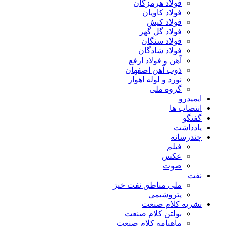
فولاد هرمزگان
فولاد کاویان
فولاد کیش
فولاد گل گهر
فولاد سنگان
فولاد شادگان
آهن و فولاد ارفع
ذوب آهن اصفهان
نورد و لوله اهواز
گروه ملی
ایمیدرو
انتصاب ها
گفتگو
یادداشت
چندرسانه
فیلم
عکس
صوت
نفت
ملی مناطق نفت خیز
پتروشیمی
نشریه کلام صنعت
بولتن کلام صنعت
ماهنامه کلام صنعت