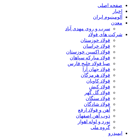
صفحه اصلی
اخبار
آلومینیوم ایران
معدن
سرب و روی مهدی آباد
شرکت های فولاد
فولاد خوزستان
فولاد خراسان
فولاد اکسین خوزستان
فولاد مبارکه سپاهان
صبا فولاد خلیج فارس
فولاد جهان آرا
فولاد هرمزگان
فولاد کاویان
فولاد کیش
فولاد گل گهر
فولاد سنگان
فولاد شادگان
آهن و فولاد ارفع
ذوب آهن اصفهان
نورد و لوله اهواز
گروه ملی
ایمیدرو