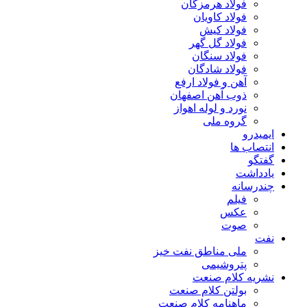
فولاد هرمزگان
فولاد کاویان
فولاد کیش
فولاد گل گهر
فولاد سنگان
فولاد شادگان
آهن و فولاد ارفع
ذوب آهن اصفهان
نورد و لوله اهواز
گروه ملی
ایمیدرو
انتصاب ها
گفتگو
یادداشت
چندرسانه
فیلم
عکس
صوت
نفت
ملی مناطق نفت خیز
پتروشیمی
نشریه کلام صنعت
بولتن کلام صنعت
ماهنامه کلام صنعت