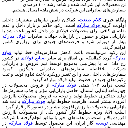
تن محصولات این شرکت شده و شاهد رشد ۱۰۰ درصدی
سفارش‌های صادراتی این شرکت در شش‌ماهه امسال هستیم.
پایگاه خبری
کلام صنعت
، کماکان تأمین نیازهای مشتریان داخلی
اولویت گروه
فولاد مبارکه
است، رکود حاکم بر بازار داخل و عدم
تقاضای کافی برای محصولات فولادی در داخل کشور باعث شد با
بازاریابی مؤثر و حضور در بازارهای جهانی، صادرات
فولاد مبارکه
بیش از دوبرابر شود و فرصت‌های جدیدی برای ارزآوری کشور
فراهم گردد.
این رکود می‌توانست باعث کاهش سفارش‌های خط تولید
فولاد
مبارکه
گردد کمااینکه این اتفاق برای سایر
صنایع فولادی
در کشور
رخ داد؛ اما با پیش‌بینی به‌موقع توسط تیم فروش و بازاریابی
شرکت، بلافاصله سفارش‌های صادراتی جایگزین کمبود
سفارش‌های داخلی شد و این تغییر رویکرد باعث تداوم تولید و ثبت
رکوردهای جدید در خطوط تولید فولاد مبارکه گردید.
کسب درآمد ۱۰۴ همتی
فولاد مبارکه
از فروش محصولات در
چهارماهه ابتدایی امسال، حاصل بازاریابی مؤثر و جذب سفارش‌ها،
تولید حداکثری خطوط تولید و توجه به فروش محصولات باارزش
افزوده بیشتر است، ظرفیت خطوط تولید
فولاد مبارکه
باعث شد
بازاریابی محصولات باارزش افزوده بیشتر در دستور کار قرار گیرد.
اسلب API ویژه خطوط گاز کشور یکی از محصولات باارزش
افزوده بالاتر است. در هفته‌های اخیر با توافق انجام‌گرفته با شرکت
مهندسی
توسعه
گاز ایران، این محصول توسط
فولاد مبارکه
در