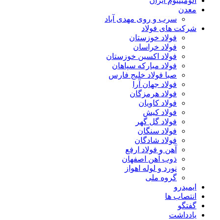
آلومینیوم ایران
معدن
سرب و روی مهدی آباد
شرکت های فولاد
فولاد خوزستان
فولاد خراسان
فولاد اکسین خوزستان
فولاد مبارکه سپاهان
صبا فولاد خلیج فارس
فولاد جهان آرا
فولاد هرمزگان
فولاد کاویان
فولاد کیش
فولاد گل گهر
فولاد سنگان
فولاد شادگان
آهن و فولاد ارفع
ذوب آهن اصفهان
نورد و لوله اهواز
گروه ملی
ایمیدرو
انتصاب ها
گفتگو
یادداشت