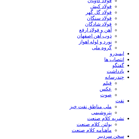
فولاد کاویان
فولاد کیش
فولاد گل گهر
فولاد سنگان
فولاد شادگان
آهن و فولاد ارفع
ذوب آهن اصفهان
نورد و لوله اهواز
گروه ملی
ایمیدرو
انتصاب ها
گفتگو
یادداشت
چندرسانه
فیلم
عکس
صوت
نفت
ملی مناطق نفت خیز
پتروشیمی
نشریه کلام صنعت
بولتن کلام صنعت
ماهنامه کلام صنعت
سخن سردبیر