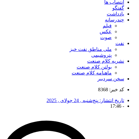
انتصاب ها
گفتگو
یادداشت
چندرسانه
فیلم
عکس
صوت
نفت
ملی مناطق نفت خیز
پتروشیمی
نشریه کلام صنعت
بولتن کلام صنعت
ماهنامه کلام صنعت
سخن سردبیر
کد خبر: 8368
تاریخ انتشار:
پنج‌شنبه , 24 جولای , 2025
17:46
-