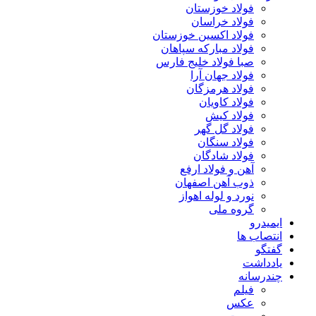
فولاد خوزستان
فولاد خراسان
فولاد اکسین خوزستان
فولاد مبارکه سپاهان
صبا فولاد خلیج فارس
فولاد جهان آرا
فولاد هرمزگان
فولاد کاویان
فولاد کیش
فولاد گل گهر
فولاد سنگان
فولاد شادگان
آهن و فولاد ارفع
ذوب آهن اصفهان
نورد و لوله اهواز
گروه ملی
ایمیدرو
انتصاب ها
گفتگو
یادداشت
چندرسانه
فیلم
عکس