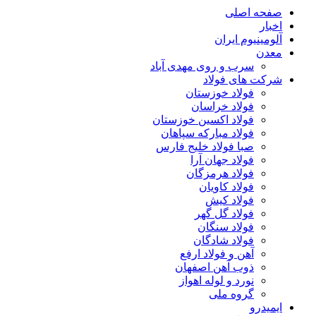
صفحه اصلی
اخبار
آلومینیوم ایران
معدن
سرب و روی مهدی آباد
شرکت های فولاد
فولاد خوزستان
فولاد خراسان
فولاد اکسین خوزستان
فولاد مبارکه سپاهان
صبا فولاد خلیج فارس
فولاد جهان آرا
فولاد هرمزگان
فولاد کاویان
فولاد کیش
فولاد گل گهر
فولاد سنگان
فولاد شادگان
آهن و فولاد ارفع
ذوب آهن اصفهان
نورد و لوله اهواز
گروه ملی
ایمیدرو