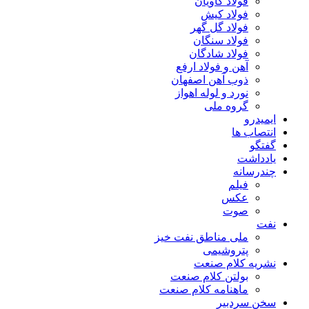
فولاد کاویان
فولاد کیش
فولاد گل گهر
فولاد سنگان
فولاد شادگان
آهن و فولاد ارفع
ذوب آهن اصفهان
نورد و لوله اهواز
گروه ملی
ایمیدرو
انتصاب ها
گفتگو
یادداشت
چندرسانه
فیلم
عکس
صوت
نفت
ملی مناطق نفت خیز
پتروشیمی
نشریه کلام صنعت
بولتن کلام صنعت
ماهنامه کلام صنعت
سخن سردبیر