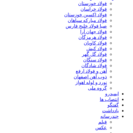
فولاد خوزستان
فولاد خراسان
فولاد اکسین خوزستان
فولاد مبارکه سپاهان
صبا فولاد خلیج فارس
فولاد جهان آرا
فولاد هرمزگان
فولاد کاویان
فولاد کیش
فولاد گل گهر
فولاد سنگان
فولاد شادگان
آهن و فولاد ارفع
ذوب آهن اصفهان
نورد و لوله اهواز
گروه ملی
ایمیدرو
انتصاب ها
گفتگو
یادداشت
چندرسانه
فیلم
عکس