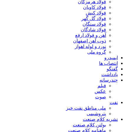
فولاد هرمزگان
فولاد کاویان
فولاد کیش
فولاد گل گهر
فولاد سنگان
فولاد شادگان
آهن و فولاد ارفع
ذوب آهن اصفهان
نورد و لوله اهواز
گروه ملی
ایمیدرو
انتصاب ها
گفتگو
یادداشت
چندرسانه
فیلم
عکس
صوت
نفت
ملی مناطق نفت خیز
پتروشیمی
نشریه کلام صنعت
بولتن کلام صنعت
ماهنامه کلام صنعت