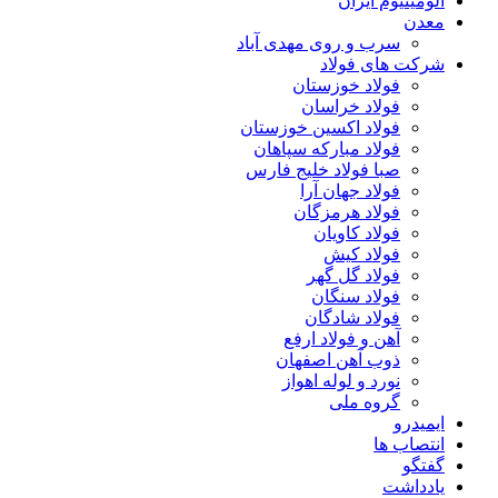
آلومینیوم ایران
معدن
سرب و روی مهدی آباد
شرکت های فولاد
فولاد خوزستان
فولاد خراسان
فولاد اکسین خوزستان
فولاد مبارکه سپاهان
صبا فولاد خلیج فارس
فولاد جهان آرا
فولاد هرمزگان
فولاد کاویان
فولاد کیش
فولاد گل گهر
فولاد سنگان
فولاد شادگان
آهن و فولاد ارفع
ذوب آهن اصفهان
نورد و لوله اهواز
گروه ملی
ایمیدرو
انتصاب ها
گفتگو
یادداشت