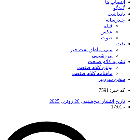
انتصاب ها
گفتگو
یادداشت
چندرسانه
فیلم
عکس
صوت
نفت
ملی مناطق نفت خیز
پتروشیمی
نشریه کلام صنعت
بولتن کلام صنعت
ماهنامه کلام صنعت
سخن سردبیر
کد خبر: 7591
تاریخ انتشار:
پنج‌شنبه , 26 ژوئن , 2025
17:01
-