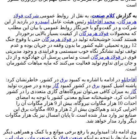
است
به گزارش
کلام صنعت
، به نقل از روابط عمومی
شرکت فولاد
هرمزگان
،
محمد آقاجانلو
رئیس هیئت عامل
ایمیدرو
در بازدید از این
شرکت و در گفت‌وگو با خبرنگار روابط عمومی با بیان این مطلب
که محصولات
فولاد هرمزگان
از کیفیت بسیار بالایی برخوردار
هستند گفت: خوشبختانه تولید در
فولاد هرمزگان
حتی با وقوع جنگ
12 روزه تحمیلی علیه کشور ما بدون وقفه در جریان بوده و عدم
توقف تولید نشانگر نگاه خوب سیستمی و فرایندی و وجود مدیریتی
قوی در
فولاد هرمزگان
است و تمامی پرسنل آن جهادگونه و از دل
و جان برای تداوم تولید فعالیت می‌کنند که مایه مباهات کشورمان
است.
آقاجانلو
در ادامه با اشاره به کمبود
برق
در کشور، خاطرنشان کرد:
پاشنه آشیل کمبود
برق
در کشور کمبود
گاز
بوده و در صورت تولید
گاز
به میزان کافی می‌توان نیروگاه‌های گازی متعددی را در کشور
احداث کرد. خوشبختانه صنایع معدنی کشور با توجه به امضای
احداث 10 هزار مگاوات نیروگاه، بیش از 9 هزار مگاوات آن را
اجرایی کردند و هم‌اکنون بیش از 2 هزار و 400 مگاوات برق این
صنایع نیز وارد مدار شده است. تا پایان امسال نیز یک هزار مگاوات
دیگر وارد مدار خواهد شد.
وی ادامه داد: امیدواریم با رفع برخی موانع و با کمک و همراهی دیگر
سازمان‌ها، با توجه به اینکه
صنعت فولاد
یک
صنعت مادر
،
صادراتی
،