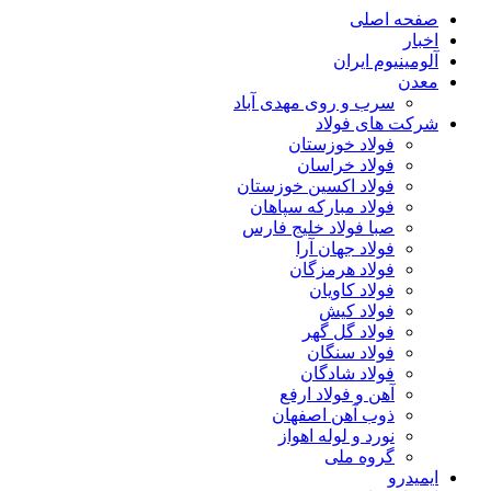
صفحه اصلی
اخبار
آلومینیوم ایران
معدن
سرب و روی مهدی آباد
شرکت های فولاد
فولاد خوزستان
فولاد خراسان
فولاد اکسین خوزستان
فولاد مبارکه سپاهان
صبا فولاد خلیج فارس
فولاد جهان آرا
فولاد هرمزگان
فولاد کاویان
فولاد کیش
فولاد گل گهر
فولاد سنگان
فولاد شادگان
آهن و فولاد ارفع
ذوب آهن اصفهان
نورد و لوله اهواز
گروه ملی
ایمیدرو