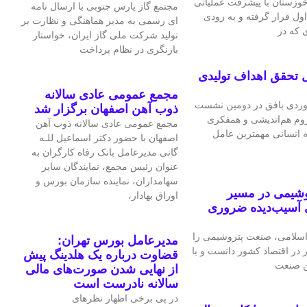
 خوزستان با پیشرفت عملیاتی
مجتمع گاز پارس جنوبی با ارسال نامه
اول قرار گرفته و به‌ زودی
ای رسمی به مدیر هماهنگی و نظارت بر
 که در
تولید شرکت ملی گاز ایران، خواستار
بازنگری در نظام پرداخت
 تحقق اهداف تولیدی
مجمع عمومی عادی سالانه
ردی بافق در دومین نشست
ذوب آهن اصفهان برگزار شد
لزوم هم‌اندیشی و همفکری
مجمع عمومی عادی سالانه ذوب آهن
ه انسانی مهمترین عامل
اصفهان با حضور دکتر اسماعیل للـه
گانی مدیرعامل بانک رفاه کارگران به
عنوان رئیس مجمع، نمایندگان سایر
سهامداران، نماینده سازمان بورس و
وشیمی در مسیر
اوراق بهادار،
 آسیب‌دیده ضروری
سلامی، صنعت پتروشیمی را
مدیرعامل بورس تهران:
ر در اقتصاد کشور دانست و با
قضاوت درباره یک هلدینگ پیش
ین صنعت
از نهایی شدن صورت‌های مالی
سالانه نادرست است
در پی برخی اظهار نظرهای