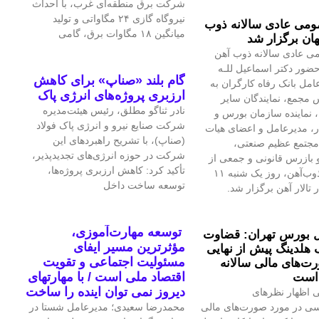
شرکت برق منطقه‌ای غرب، با احداث
نیروگاه گازی ۲۴ مگاواتی و تولید
می عادی سالانه ذوب
میانگین ۱۸ مگاوات برق، گامی
ان برگزار شد
ی عادی سالانه ذوب آهن
حضور دکتر اسماعیل للـه
گام بلند «صناپ» برای کاهش
امل بانک رفاه کارگران به
ارزبری پروژه‌های انرژی پاک
 مجمع، نمایندگان سایر
نادر ثناگو مطلق، رئیس هیئت‌مدیره
 نماینده سازمان بورس و
شرکت صنایع نیرو و انرژی پاک فولاد
ار، مدیرعامل و اعضای هیات
(صناپ)، با تشریح راهبردهای این
مجتمع عظیم صنعتی،
شرکت در حوزه انرژی‌های تجدیدپذیر،
بازرس قانونی و جمعی از
تأکید کرد: کاهش ارزبری پروژه‌ها،
تلاشگران ذوب‌آهن، روز یک شنبه ۱۱
توسعه ساخت داخل
 تالار آهن برگزار شد.
توسعه مهارت‌آموزی،
 بورس تهران: قضاوت
مؤثرترین مسیر ایفای
 هلدینگ پیش از نهایی
مسئولیت اجتماعی و تقویت
‌های مالی سالانه
اقتصاد ملی است / با مهارتهای
است
دیروز نمی توان اینده را ساخت
 اظهار نظرهای
سی در مورد صورت‌های مالی
محمدرضا سعیدی؛ مدیرعامل شستا در