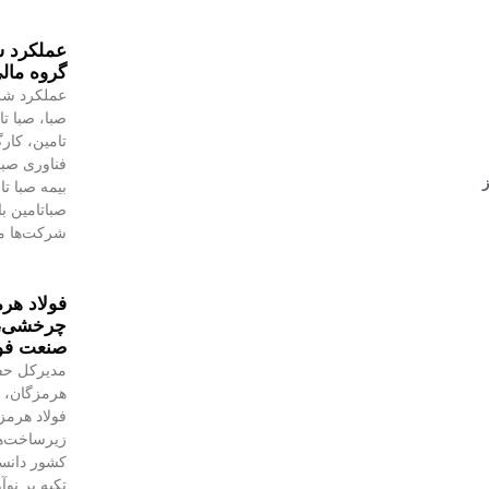
گروه مالی
عملکرد شر
صبا، صبا تا
تامین، کار
فناوری صبا
بیمه صبا ت
صباتامین ب
شرکت‌ها م
فولاد هرم
چرخشی، ن
صنعت فول
مدیرکل حف
هرمزگان، ر
فولاد هرمز
زیرساخت‌ه
کشور دانست
تکیه بر نو