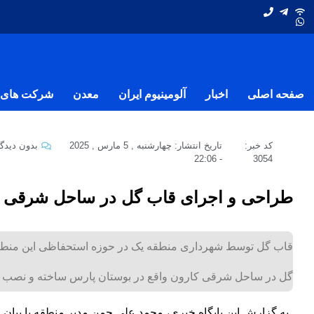
صفحه اصلی
اخبار
آلومینیوم ایران
معدن
شرکت های ف
کد خبر:
تاریخ انتشار:
چهارشنبه , 5 مارس , 2025
بدون دیدگا
22:06
-
3054
طراحی و اجرای قاب گل در ساحل شرقی 
قاب گل توسط شهرداری منطقه یک در حوزه استحفاظی این منطق
گل در ساحل شرقی کارون واقع در بوستان پارس ساخته و نصب 
به گزارش این پایگاه خبری، محمد علی چمن مدیر منطقه با بيان اي