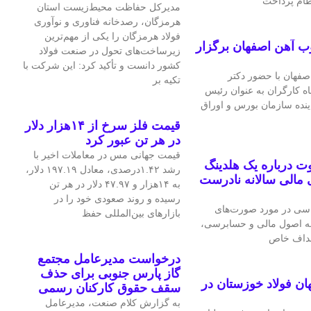
نظام پرداخت
مدیرکل حفاظت محیط‌زیست استان
هرمزگان، رصدخانه فناوری و نوآوری
فولاد هرمزگان را یکی از مهم‌ترین
ب آهن اصفهان برگزار
زیرساخت‌های تحول در صنعت فولاد
کشور دانست و تأکید کرد: این شرکت با
فهان با حضور دکتر
تکیه بر
اه کارگران به عنوان رئیس
اینده سازمان بورس و اوراق
قیمت فلز سرخ از ۱۴هزار دلار
در هر تن عبور کرد
قیمت جهانی مس در معاملات اخیر با
 درباره یک هلدینگ
رشد ۱.۴۲درصدی، معادل ۱۹۷.۱۹ دلار،
مالی سالانه نادرست
به ۱۴هزار و ۴۷.۹۷ دلار در هر تن
رسیده و روند صعودی خود را در
اسی در مورد صورت‌های
بازارهای بین‌المللی حفظ
 به اصول مالی و حسابرسی،
اهداف خاص
درخواست مدیرعامل مجتمع
گاز پارس جنوبی برای حذف
ان فولاد خوزستان در
سقف حقوق کارکنان رسمی
به گزارش کلام صنعت، مدیرعامل