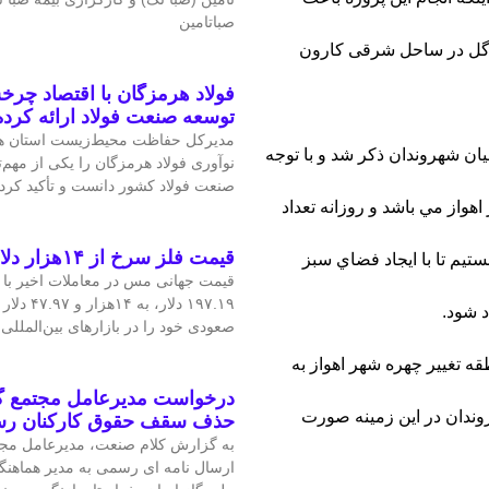
صباتامین
 گل در ساحل شرقی کارون
فولاد هرمزگان با اقتصاد چرخش
توسعه صنعت فولاد ارائه کرد
مدیرکل حفاظت محیط‌زیست استان هر
يان شهروندان ذكر شد و با توجه
نوآوری فولاد هرمزگان را یکی از مهم
صنعت فولاد کشور دانست و تأکید کرد:
هواز مي باشد و روزانه تعداد
قیمت فلز سرخ از ۱۴هزار دلار در هر تن عبور کرد
تيم تا با ايجاد فضاي سبز
۱۹۷.۱۹ دلار
د شود.
صعودی خود را در بازارهای بین‌الملل
ه تغيير چهره شهر اهواز به
درخواست مدیرعامل مجتمع گا
وندان در اين زمينه صورت
حذف سقف حقوق کارکنان ر
به گزارش کلام صنعت، مدیرعامل مجتم
ارسال نامه ای رسمی به مدیر هماهنگ