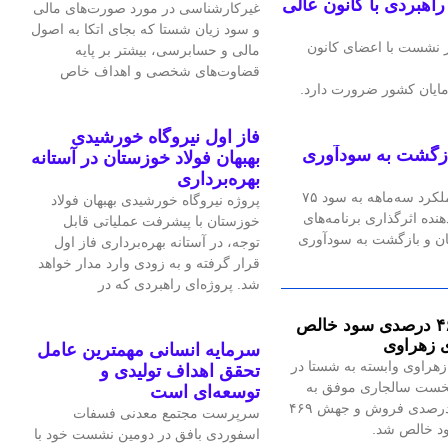
هبردی با کانون عالی
غیرکارشناسی در مورد صورت‌های مالی
و سود زیان شستا که بجای اتکا به اصول
 نشست با اعضای کانون
مالی و حسابرسی، بیشتر بر پایه
قضاوت‌‌های شخصی و اهداف خاص
ایان کشور ضرورت دارد.
فاز اول نیروگاه خورشیدی
ازگشت به سودآوری
بهبهان فولاد خوزستان در آستانه
بهره‌برداری
شرکت فرآورده‌های نسوز ایران در عملکرد سه‌ماهه به سود ۷۵
پروژه نیروگاه خورشیدی بهبهان فولاد
هنده اثرگذاری برنامه‌های
خوزستان با پیشرفت عملیاتی قابل‌
ان و بازگشت به سودآوری
توجه، در آستانه بهره‌برداری فاز اول
قرار گرفته و به‌ زودی وارد مدار خواهد
شد. پروژه‌ای راهبردی که در
جهش ۴۶۹ درصدی سود خالص
 زهراوی
سرمایه انسانی مهمترین عامل
هراوی وابسته به شستا در
تحقق اهداف تولیدی و
خست سالجاری موفق به
توسعه‌ای است
رشد ۱۲۹ درصدی فروش و جهش ۴۶۹
سرپرست مجتمع معدنی فسفات
 خالص شد.
اسفوردی بافق در دومین نشست خود با