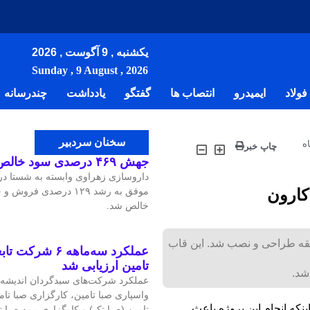
یکشنبه , 9 آگوست , 2026
Sunday , 9 August , 2026
ولاد
ایمیدرو
انتصاب ها
گفتگو
یادداشت
چندرسانه
سخنان سردبیر
ه
چاپ خبر
جهش ۴۶۹ درصدی سود خالص داروسازی زهراوی
داروسازی زهراوی وابسته به شستا د
کارون
خالص شد.
ه طراحی و نصب شد. اين قاب
عملکرد سه‌ماهه ۶ 
تامین ارزیابی شد
شد.
عملکرد شرکت‌های سبدگردان اندیشه صبا
واسپاری صبا تامین، کارگزاری صبا تا
نكه انجام اين پروژه باعث
تامین (صبا تک) و کارگزاری بیمه صبا 