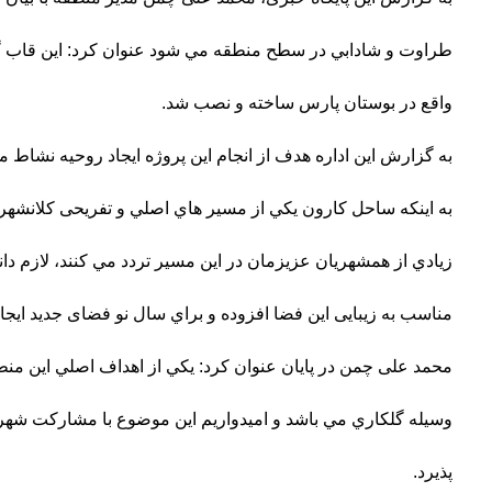
طراوت و شادابي در سطح منطقه مي شود عنوان کرد: اين قاب
واقع در بوستان پارس ساخته و نصب شد.
به گزارش این اداره هدف از انجام اين پروژه ايجاد روحيه نشاط م
به اينكه ساحل کارون يكي از مسیر هاي اصلي و تفریحی كلانشهر ا
زيادي از همشهريان عزيزمان در اين مسیر تردد مي كنند، لازم دانس
مناسب به زیبایی این فضا افزوده و براي سال نو فضای جدید ایجا
محمد علی چمن در پايان عنوان كرد: يكي از اهداف اصلي اين منطق
وسيله گلكاري مي باشد و اميدواريم اين موضوع با مشاركت شهر
پذيرد.