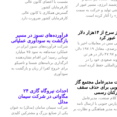
نشست با اعضای کانون عالی
مند انرژی، مسیر عبور از
کارفرمایان کشور:
نتی تولید و حرکت به سمت
گسترش همکاری با کانون عالی
» را آغاز کرده است.
کارفرمایان کشور ضرورت دارد.
قیمت فلز سرخ از ۱۴هزار دلار
فرآورده‌های نسوز در مسیر
عبور کرد
بازگشت به سودآوری عملیاتی
 مس در معاملات اخیر با
شرکت فرآورده‌های نسوز ایران در
رشد ۱.۴۲درصدی، معادل ۱۹۷.۱۹ دلار،
عملکرد سه‌ماهه به سود ۷۵ میلیارد
به ۱۴هزار و ۴۷.۹۷ دلار در هر تن
تومانی رسید؛ این اقدام نشان‌دهنده
ند صعودی خود را در
اثرگذاری برنامه‌های شستا و تاصیکو
ین‌المللی حفظ کرده است.
برای خروج کفرا از زیان و بازگشت به
سودآوری
مدیرعامل مجتمع گاز
وبی برای حذف سقف
احداث نیروگاه گازی ۲۴
رکنان رسمی
مگاواتی در شرکت سیمان
کلام صنعت، مدیرعامل
مدلل
پارس جنوبی با ارسال نامه
شرکت سیمان سامان (مدلل) به عنوان
 مدیر هماهنگی و نظارت بر
یکی از صنایع بزرگ و مشترکین کلیدی