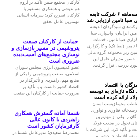
کارکنان مجتمع ضمن تاکید بر لزوم
هم‌اندیشی و همفکری مستقیم با
عملکرد سه‌ماهه ۶ شرکت‌ تابعه
کارکنان تصریح کرد: سرمایه انسانی
 صبا تامین ارزیابی شد
مهمترین عامل تحقق
کت‌های سبدگردان اندیشه
مین ایرانیان، واسپاری صبا
گزاری صبا تامین، خدمات
حمایت از کارکنان صنعت
 تامین (صبا تک) و کارگزاری
پتروشیمی در مسیر بازسازی و
امین زیر مجموعه گروه مالی
نوسازی مجتمع‌های آسیب‌دیده
ا حضور مدیران عامل این
ضروری است
ورد بررسی قرار گرفت.
عضو کمیسیون انرژی مجلس شورای
اسلامی، صنعت پتروشیمی را یکی از
صنایع مهم، راهبردی و تأثیرگذار در
زگان با اقتصاد
اقتصاد کشور دانست و با تأکید بر
گاه تازه‌ای به توسعه
ضرورت حمایت از کارکنان این صنعت
اد ارائه کرده است
اظت محیط‌زیست استان
صدخانه فناوری و نوآوری
شستا آماده گسترش همکاری
گان را یکی از مهم‌ترین
راهبردی با کانون عالی
ای تحول در صنعت فولاد
کارفرمایان کشور است
 و تأکید کرد: این شرکت با
محمدرضا سعیدی؛ مدیرعامل شستا در
آوری، اقتصاد چرخشی و