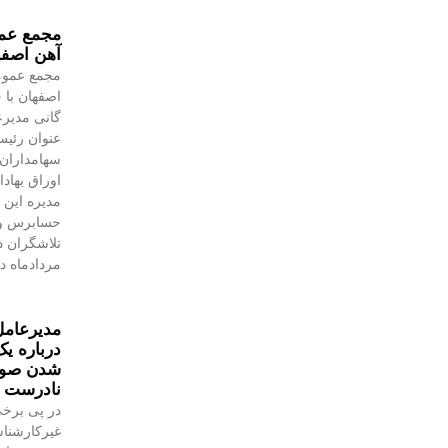
مجمع عمو
آهن اصفه
مجمع عموم
اصفهان با 
گانی مدیرع
عنوان رئیس
سهامداران،
اوراق بهاد
مدیره این 
حسابرس و 
مردادماه در
مدیرعامل
درباره یک
شدن صورت
نادرست 
در پی برخی
غیرکارشنا