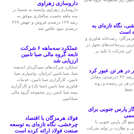
داروسازی زهراوی
داروسازی زهراوی وابسته به شستا در
سه ماهه نخست سالجاری موفق به
رشد ۱۲۹ درصدی فروش و جهش ۴۶۹
ی، نگاه تازه‌ای به
درصدی سود خالص شد.
ه است
مزگان، رصدخانه فناوری و
‌ترین زیرساخت‌های تحول در
عملکرد سه‌ماهه ۶ شرکت‌
 این شرکت با تکیه بر
تابعه گروه مالی صبا تامین
ارزیابی شد
عملکرد شرکت‌های سبدگردان اندیشه
صبا، صبا تامین ایرانیان، واسپاری صبا
قیمت جهانی مس در معاملات اخیر با رشد ۱.۴۲درصدی، معادل
تامین، کارگزاری صبا تامین، خدمات
، به ۱۴هزار و ۴۷.۹۷ دلار در هر تن رسیده و روند
فناوری صبا تامین (صبا تک) و کارگزاری
ی حفظ
بیمه صبا تامین زیر مجموعه گروه مالی
صباتامین
ز پارس جنوبی برای
سمی
فولاد هرمزگان با اقتصاد
ع گاز پارس جنوبی با
چرخشی، نگاه تازه‌ای به توسعه
ی و نظارت بر تولید شرکت
صنعت فولاد ارائه کرده است