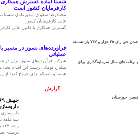
شستا آماده گسترش همکاری را
کارفرمایان کشور است
محمدرضا سعیدی؛ مدیرعامل شستا در
عالی کارفرمایان کشور:
گسترش همکاری با کانون عالی کارفرم
در حضور نماینده سازمان بورس و حسابرس قانونی اتفاق افتاد؛ نادیده گرفته شدن حق رای ۲۵ هزار و ۷۴۷ بازنشسته
فرآورده‌های نسوز در مسیر ب
عملیاتی
و برنامه‌های سال سرمایه‌گذاری برای
میلیارد تومانی رسید؛ این اقدام نشان‌د
شستا و تاصیکو برای خروج کفرا از زی
گزارش
کسین خوزستان
داروسازی
داروسازی ز
سه ماهه ن
درصدی سود