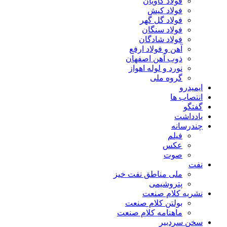
فولاد کاویان
فولاد کیش
فولاد گل گهر
فولاد سنگان
فولاد شادگان
آهن و فولاد ارفع
ذوب آهن اصفهان
نورد و لوله اهواز
گروه ملی
ایمیدرو
انتصاب ها
گفتگو
یادداشت
چندرسانه
فیلم
عکس
صوت
نفت
ملی مناطق نفت خیز
پتروشیمی
نشریه کلام صنعت
بولتن کلام صنعت
ماهنامه کلام صنعت
سخن سردبیر