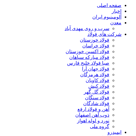
صفحه اصلی
اخبار
آلومینیوم ایران
معدن
سرب و روی مهدی آباد
شرکت های فولاد
فولاد خوزستان
فولاد خراسان
فولاد اکسین خوزستان
فولاد مبارکه سپاهان
صبا فولاد خلیج فارس
فولاد جهان آرا
فولاد هرمزگان
فولاد کاویان
فولاد کیش
فولاد گل گهر
فولاد سنگان
فولاد شادگان
آهن و فولاد ارفع
ذوب آهن اصفهان
نورد و لوله اهواز
گروه ملی
ایمیدرو