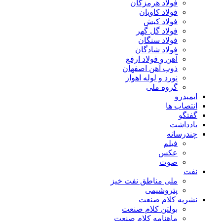
فولاد هرمزگان
فولاد کاویان
فولاد کیش
فولاد گل گهر
فولاد سنگان
فولاد شادگان
آهن و فولاد ارفع
ذوب آهن اصفهان
نورد و لوله اهواز
گروه ملی
ایمیدرو
انتصاب ها
گفتگو
یادداشت
چندرسانه
فیلم
عکس
صوت
نفت
ملی مناطق نفت خیز
پتروشیمی
نشریه کلام صنعت
بولتن کلام صنعت
ماهنامه کلام صنعت