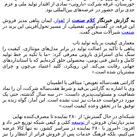
خوزستان، غرفه شرکت «باروتی» نمادی از اقتدار تولید ملی و عزم
جدی برای حضور در عرصه‌های بین‌المللی بود.
به گزارش خبرنگار
کلام صنعت
از
اهواز
، ایمان پناهی مدیر فروش
این غرفه، در گفت‌وگویی تفصیلی، از مسیر تحول‌آفرینی این برند در
صنعت
شیرآلات سخن گفت.
معماری کیفیت بر پایه تولید ناب
پناهی با تأکید بر اصالت تولید در برابر مدل‌های مونتاژی، کیفیت را
سنگ بنای استراتژی باروتی معرفی کرد: «ما با تکیه بر خط تولید
کامل و دانش فنی بومی، محصولی خلق کرده‌ایم که با استانداردهای
جهانی رقابت می‌کند. این رویکرد، کلید اعتماد بی‌چون و چرای
مشتریان شده است.»
گارانتی هفت‌ساله تعویض؛ میثاقی با اطمینان
وی با اشاره به گارانتی بی‌قید و شرط هفت‌ساله شرکت، آن را نماد
شفافیت و مسئولیت‌پذیری دانست: «در سه سال گذشته، حتی یک
مورد درخواست خدمات نیز ثبت نشده است. این آمار، گواه زنده بر
توفیق ما در تحقق وعده کیفیت است.»
شبکه‌ای در حال گسترش؛ از ۲۸۰ نماینده تا مصرف‌کننده نهایی
مدیر دپارتمان فروش، از
توسعه
کمّی و کیفی شبکه توزیع خبر داد و
افزود: «امروز با ۲۸۰ نماینده در سراسر کشور، نه تنها کالا عرضه
می‌کنیم، بلکه فرهنگ خدمات پس از فروش فراتر از انتظار را نیز