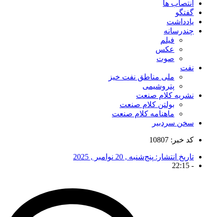
انتصاب ها
گفتگو
یادداشت
چندرسانه
فیلم
عکس
صوت
نفت
ملی مناطق نفت خیز
پتروشیمی
نشریه کلام صنعت
بولتن کلام صنعت
ماهنامه کلام صنعت
سخن سردبیر
کد خبر: 10807
تاریخ انتشار:
پنج‌شنبه , 20 نوامبر , 2025
22:15
-