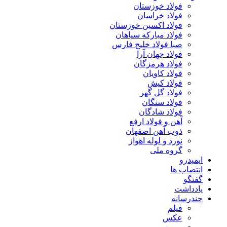
فولاد خوزستان
فولاد خراسان
فولاد اکسین خوزستان
فولاد مبارکه سپاهان
صبا فولاد خلیج فارس
فولاد جهان آرا
فولاد هرمزگان
فولاد کاویان
فولاد کیش
فولاد گل گهر
فولاد سنگان
فولاد شادگان
آهن و فولاد ارفع
ذوب آهن اصفهان
نورد و لوله اهواز
گروه ملی
ایمیدرو
انتصاب ها
گفتگو
یادداشت
چندرسانه
فیلم
عکس