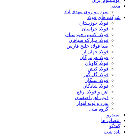
آلومینیوم ایران
معدن
سرب و روی مهدی آباد
شرکت های فولاد
فولاد خوزستان
فولاد خراسان
فولاد اکسین خوزستان
فولاد مبارکه سپاهان
صبا فولاد خلیج فارس
فولاد جهان آرا
فولاد هرمزگان
فولاد کاویان
فولاد کیش
فولاد گل گهر
فولاد سنگان
فولاد شادگان
آهن و فولاد ارفع
ذوب آهن اصفهان
نورد و لوله اهواز
گروه ملی
ایمیدرو
انتصاب ها
گفتگو
یادداشت