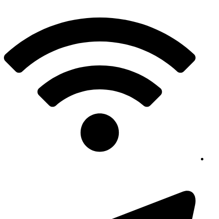
پرش
به
محتوا