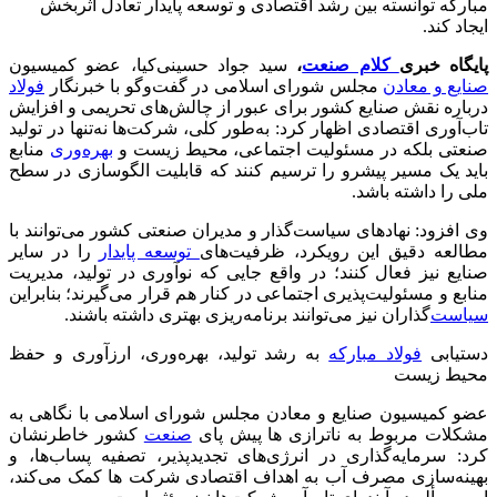
مباركه توانسته بین رشد اقتصادی و توسعه پایدار تعادل اثربخش
ایجاد كند.
پایگاه خبری
کلام صنعت
،
سید جواد حسینی‌کیا، عضو کمیسیون
صنایع و معادن
مجلس شورای اسلامی در گفت‌وگو با خبرنگار
فولاد
درباره نقش صنایع کشور برای عبور از چالش‌های تحریمی و افزایش
تاب‌آوری اقتصادی اظهار کرد: به‌طور کلی، شرکت‌ها نه‌تنها در تولید
صنعتی بلکه در مسئولیت اجتماعی، محیط زیست و
بهره‌وری
منابع
باید یک مسیر پیشرو را ترسیم کنند که قابلیت الگوسازی در سطح
ملی را داشته باشد.
وی افزود: نهادهای سیاست‌گذار و مدیران صنعتی کشور می‌توانند با
مطالعه دقیق این رویکرد، ظرفیت‌های
توسعه پایدار
را در سایر
صنایع نیز فعال کنند؛ در واقع جایی که نوآوری در تولید، مدیریت
منابع و مسئولیت‌پذیری اجتماعی در کنار هم قرار می‌گیرند؛ بنابراین
سیاست‌
گذاران نیز می‌توانند برنامه‌ریزی بهتری داشته باشند.
دستیابی
فولاد مبارکه
به رشد تولید، بهره‌وری، ارزآوری و حفظ
محیط زیست
عضو کمیسیون صنایع و معادن مجلس شورای اسلامی با نگاهی به
مشکلات مربوط به ناترازی ها پیش پای
صنعت
کشور خاطرنشان
کرد: سرمایه‌گذاری در انرژی‌های تجدیدپذیر، تصفیه پساب‌ها، و
بهینه‌سازی مصرف آب به اهداف اقتصادی شرکت ها کمک می‌کند،