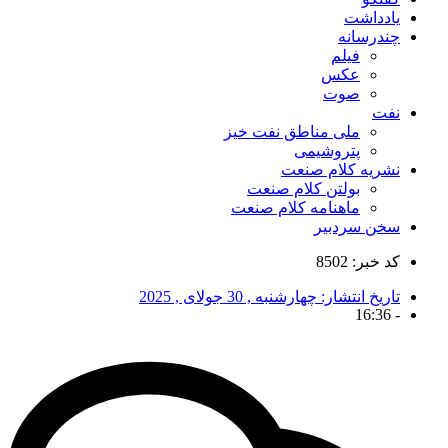
یادداشت
چندرسانه
فیلم
عکس
صوت
نفت
ملی مناطق نفت خیز
پتروشیمی
نشریه کلام صنعت
بولتن کلام صنعت
ماهنامه کلام صنعت
سخن سردبیر
کد خبر: 8502
تاریخ انتشار:
چهارشنبه , 30 جولای , 2025
16:36
-