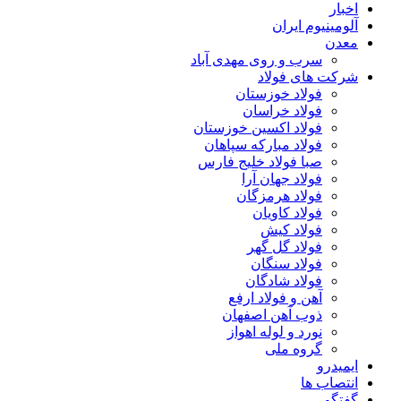
اخبار
آلومینیوم ایران
معدن
سرب و روی مهدی آباد
شرکت های فولاد
فولاد خوزستان
فولاد خراسان
فولاد اکسین خوزستان
فولاد مبارکه سپاهان
صبا فولاد خلیج فارس
فولاد جهان آرا
فولاد هرمزگان
فولاد کاویان
فولاد کیش
فولاد گل گهر
فولاد سنگان
فولاد شادگان
آهن و فولاد ارفع
ذوب آهن اصفهان
نورد و لوله اهواز
گروه ملی
ایمیدرو
انتصاب ها
گفتگو