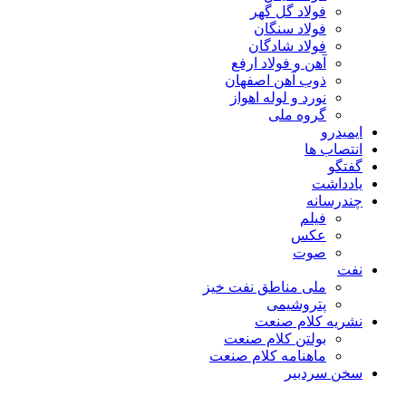
فولاد گل گهر
فولاد سنگان
فولاد شادگان
آهن و فولاد ارفع
ذوب آهن اصفهان
نورد و لوله اهواز
گروه ملی
ایمیدرو
انتصاب ها
گفتگو
یادداشت
چندرسانه
فیلم
عکس
صوت
نفت
ملی مناطق نفت خیز
پتروشیمی
نشریه کلام صنعت
بولتن کلام صنعت
ماهنامه کلام صنعت
سخن سردبیر