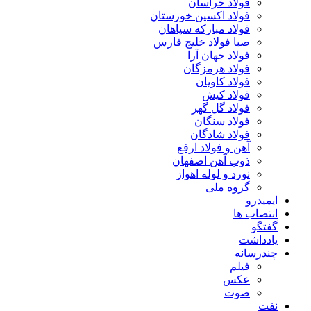
فولاد خراسان
فولاد اکسین خوزستان
فولاد مبارکه سپاهان
صبا فولاد خلیج فارس
فولاد جهان آرا
فولاد هرمزگان
فولاد کاویان
فولاد کیش
فولاد گل گهر
فولاد سنگان
فولاد شادگان
آهن و فولاد ارفع
ذوب آهن اصفهان
نورد و لوله اهواز
گروه ملی
ایمیدرو
انتصاب ها
گفتگو
یادداشت
چندرسانه
فیلم
عکس
صوت
نفت