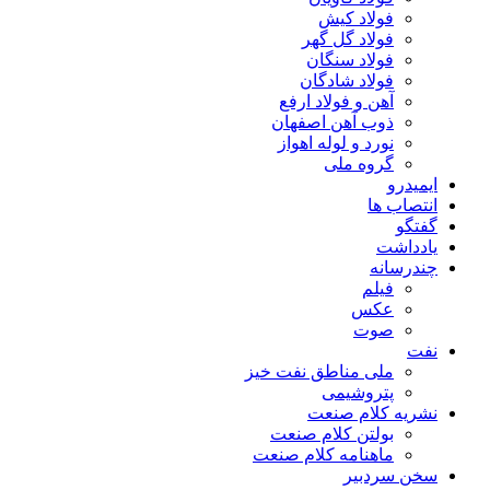
فولاد کیش
فولاد گل گهر
فولاد سنگان
فولاد شادگان
آهن و فولاد ارفع
ذوب آهن اصفهان
نورد و لوله اهواز
گروه ملی
ایمیدرو
انتصاب ها
گفتگو
یادداشت
چندرسانه
فیلم
عکس
صوت
نفت
ملی مناطق نفت خیز
پتروشیمی
نشریه کلام صنعت
بولتن کلام صنعت
ماهنامه کلام صنعت
سخن سردبیر