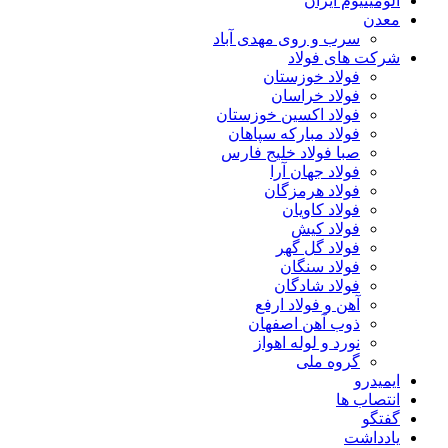
آلومینیوم ایران
معدن
سرب و روی مهدی آباد
شرکت های فولاد
فولاد خوزستان
فولاد خراسان
فولاد اکسین خوزستان
فولاد مبارکه سپاهان
صبا فولاد خلیج فارس
فولاد جهان آرا
فولاد هرمزگان
فولاد کاویان
فولاد کیش
فولاد گل گهر
فولاد سنگان
فولاد شادگان
آهن و فولاد ارفع
ذوب آهن اصفهان
نورد و لوله اهواز
گروه ملی
ایمیدرو
انتصاب ها
گفتگو
یادداشت