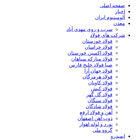
صفحه اصلی
اخبار
آلومینیوم ایران
معدن
سرب و روی مهدی آباد
شرکت های فولاد
فولاد خوزستان
فولاد خراسان
فولاد اکسین خوزستان
فولاد مبارکه سپاهان
صبا فولاد خلیج فارس
فولاد جهان آرا
فولاد هرمزگان
فولاد کاویان
فولاد کیش
فولاد گل گهر
فولاد سنگان
فولاد شادگان
آهن و فولاد ارفع
ذوب آهن اصفهان
نورد و لوله اهواز
گروه ملی
ایمیدرو