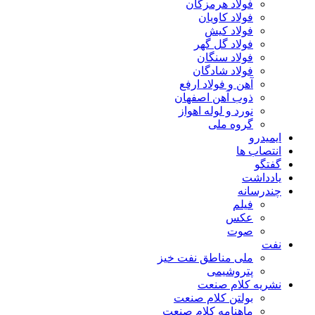
فولاد هرمزگان
فولاد کاویان
فولاد کیش
فولاد گل گهر
فولاد سنگان
فولاد شادگان
آهن و فولاد ارفع
ذوب آهن اصفهان
نورد و لوله اهواز
گروه ملی
ایمیدرو
انتصاب ها
گفتگو
یادداشت
چندرسانه
فیلم
عکس
صوت
نفت
ملی مناطق نفت خیز
پتروشیمی
نشریه کلام صنعت
بولتن کلام صنعت
ماهنامه کلام صنعت