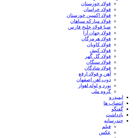
فولاد خوزستان
فولاد خراسان
فولاد اکسین خوزستان
فولاد مبارکه سپاهان
صبا فولاد خلیج فارس
فولاد جهان آرا
فولاد هرمزگان
فولاد کاویان
فولاد کیش
فولاد گل گهر
فولاد سنگان
فولاد شادگان
آهن و فولاد ارفع
ذوب آهن اصفهان
نورد و لوله اهواز
گروه ملی
ایمیدرو
انتصاب ها
گفتگو
یادداشت
چندرسانه
فیلم
عکس