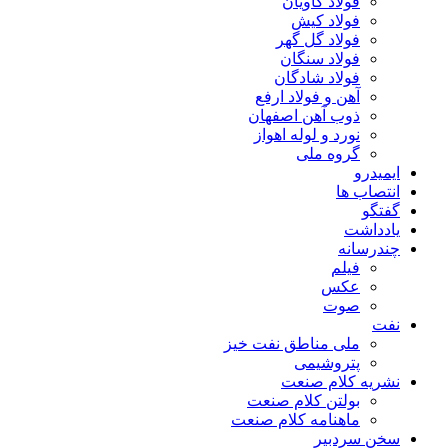
فولاد کاویان
فولاد کیش
فولاد گل گهر
فولاد سنگان
فولاد شادگان
آهن و فولاد ارفع
ذوب آهن اصفهان
نورد و لوله اهواز
گروه ملی
ایمیدرو
انتصاب ها
گفتگو
یادداشت
چندرسانه
فیلم
عکس
صوت
نفت
ملی مناطق نفت خیز
پتروشیمی
نشریه کلام صنعت
بولتن کلام صنعت
ماهنامه کلام صنعت
سخن سردبیر