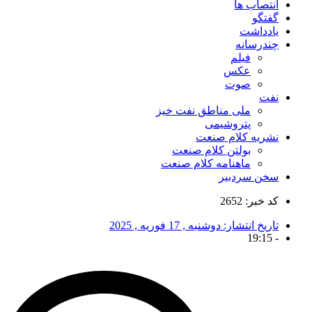
انتصاب ها
گفتگو
یادداشت
چندرسانه
فیلم
عکس
صوت
نفت
ملی مناطق نفت خیز
پتروشیمی
نشریه کلام صنعت
بولتن کلام صنعت
ماهنامه کلام صنعت
سخن سردبیر
کد خبر: 2652
تاریخ انتشار:
دوشنبه , 17 فوریه , 2025
19:15
-