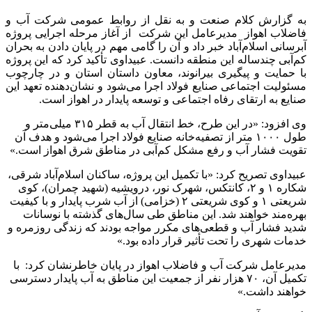
به گزارش کلام صنعت و به نقل از روابط عمومی شرکت آب و
فاضلاب اهواز مدیرعامل این شرکت از آغاز مرحله اجرایی پروژه
آبرسانی اسلام‌آباد خبر داد و آن را گامی مهم در پایان دادن به بحران
کم‌آبی چندساله این منطقه دانست. عبیداوی تأکید کرد که این پروژه
با حمایت و پیگیری بیرانوند، معاون داستان استان و در چارچوب
مسئولیت اجتماعی صنایع فولاد اجرا می‌شود و نشان‌دهنده تعهد این
صنایع به ارتقای رفاه اجتماعی و توسعه پایدار در اهواز است.
وی افزود: «در این طرح، خط انتقال آب به قطر ۳۱۵ میلی‌متر و
طول ۱۰۰۰ متر از تصفیه‌خانه صنایع فولاد اجرا می‌شود و هدف آن
تقویت فشار آب و رفع مشکل کم‌آبی در مناطق شرق اهواز است.»
عبیداوی تصریح کرد: «با تکمیل این پروژه، ساکنان اسلام‌آباد شرقی،
شکاره ۱ و ۲، کانتکس، شهرک نور، درویشیه (شهید چمران)، کوی
شریعتی ۱ و کوی شریعتی ۲ (خزامی) از آب شرب پایدار و با کیفیت
بهره‌مند خواهند شد. این مناطق طی سال‌های گذشته با نوسانات
شدید فشار آب و قطعی‌های مکرر مواجه بودند که زندگی روزمره و
خدمات شهری را تحت تأثیر قرار داده بود.»
مدیرعامل شرکت آب و فاضلاب اهواز در پایان خاطرنشان کرد: با
تکمیل آن، ۷۰ هزار نفر از جمعیت این مناطق به آب پایدار دسترسی
خواهند داشت.»