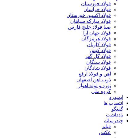
فولاد خوزستان
فولاد خراسان
فولاد اکسین خوزستان
فولاد مبارکه سپاهان
صبا فولاد خلیج فارس
فولاد جهان آرا
فولاد هرمزگان
فولاد کاویان
فولاد کیش
فولاد گل گهر
فولاد سنگان
فولاد شادگان
آهن و فولاد ارفع
ذوب آهن اصفهان
نورد و لوله اهواز
گروه ملی
ایمیدرو
انتصاب ها
گفتگو
یادداشت
چندرسانه
فیلم
عکس