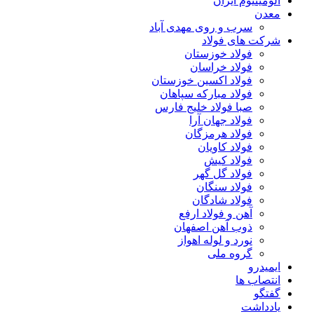
آلومینیوم ایران
معدن
سرب و روی مهدی آباد
شرکت های فولاد
فولاد خوزستان
فولاد خراسان
فولاد اکسین خوزستان
فولاد مبارکه سپاهان
صبا فولاد خلیج فارس
فولاد جهان آرا
فولاد هرمزگان
فولاد کاویان
فولاد کیش
فولاد گل گهر
فولاد سنگان
فولاد شادگان
آهن و فولاد ارفع
ذوب آهن اصفهان
نورد و لوله اهواز
گروه ملی
ایمیدرو
انتصاب ها
گفتگو
یادداشت