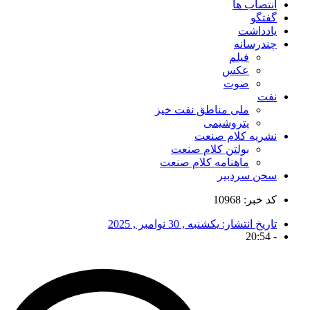
انتصاب ها
گفتگو
یادداشت
چندرسانه
فیلم
عکس
صوت
نفت
ملی مناطق نفت خیز
پتروشیمی
نشریه کلام صنعت
بولتن کلام صنعت
ماهنامه کلام صنعت
سخن سردبیر
کد خبر: 10968
تاریخ انتشار:
یکشنبه , 30 نوامبر , 2025
20:54
-