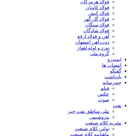
فولاد هرمزگان
فولاد کاویان
فولاد کیش
فولاد گل گهر
فولاد سنگان
فولاد شادگان
آهن و فولاد ارفع
ذوب آهن اصفهان
نورد و لوله اهواز
گروه ملی
ایمیدرو
انتصاب ها
گفتگو
یادداشت
چندرسانه
فیلم
عکس
صوت
نفت
ملی مناطق نفت خیز
پتروشیمی
نشریه کلام صنعت
بولتن کلام صنعت
ماهنامه کلام صنعت