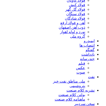
فولاد کاویان
فولاد کیش
فولاد گل گهر
فولاد سنگان
فولاد شادگان
آهن و فولاد ارفع
ذوب آهن اصفهان
نورد و لوله اهواز
گروه ملی
ایمیدرو
انتصاب ها
گفتگو
یادداشت
چندرسانه
فیلم
عکس
صوت
نفت
ملی مناطق نفت خیز
پتروشیمی
نشریه کلام صنعت
بولتن کلام صنعت
ماهنامه کلام صنعت
سخن سردبیر