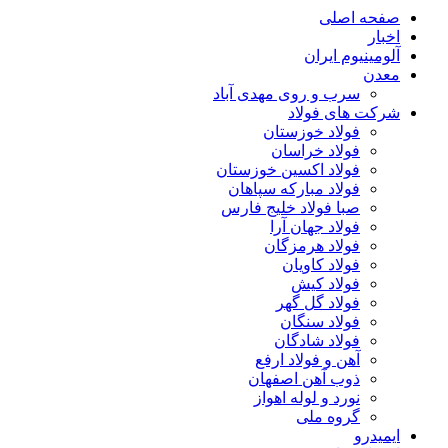
صفحه اصلی
اخبار
آلومینیوم ایران
معدن
سرب و روی مهدی آباد
شرکت های فولاد
فولاد خوزستان
فولاد خراسان
فولاد اکسین خوزستان
فولاد مبارکه سپاهان
صبا فولاد خلیج فارس
فولاد جهان آرا
فولاد هرمزگان
فولاد کاویان
فولاد کیش
فولاد گل گهر
فولاد سنگان
فولاد شادگان
آهن و فولاد ارفع
ذوب آهن اصفهان
نورد و لوله اهواز
گروه ملی
ایمیدرو