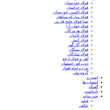
فولاد خوزستان
فولاد خراسان
فولاد اکسین خوزستان
فولاد مبارکه سپاهان
صبا فولاد خلیج فارس
فولاد جهان آرا
فولاد هرمزگان
فولاد کاویان
فولاد کیش
فولاد گل گهر
فولاد سنگان
فولاد شادگان
آهن و فولاد ارفع
ذوب آهن اصفهان
نورد و لوله اهواز
گروه ملی
ایمیدرو
انتصاب ها
گفتگو
یادداشت
چندرسانه
فیلم
عکس