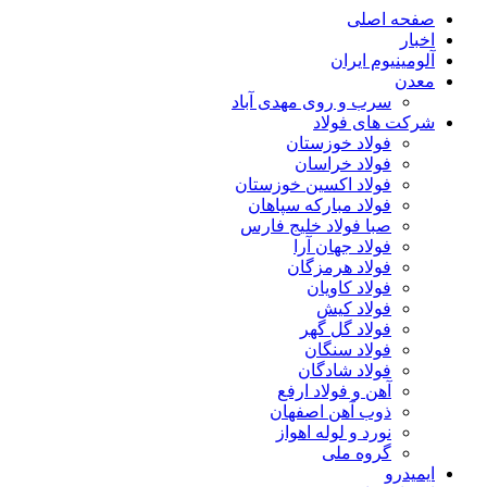
صفحه اصلی
اخبار
آلومینیوم ایران
معدن
سرب و روی مهدی آباد
شرکت های فولاد
فولاد خوزستان
فولاد خراسان
فولاد اکسین خوزستان
فولاد مبارکه سپاهان
صبا فولاد خلیج فارس
فولاد جهان آرا
فولاد هرمزگان
فولاد کاویان
فولاد کیش
فولاد گل گهر
فولاد سنگان
فولاد شادگان
آهن و فولاد ارفع
ذوب آهن اصفهان
نورد و لوله اهواز
گروه ملی
ایمیدرو