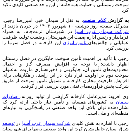
سوخت زمستانی و حمایت همه‌جانبه از این واحد صنعتی کلیدی تأکید
کرد.
به گزارش
کلام صنعت
، به نقل از سیمان خبر، امیررضا رجبی،
مدیرکل صمت، روز دوشنبه ۱۰ شهریور ۱۴۰۴ در جریان بازدید از
شرکت سیمان غرب آسیا
در شهرستان تربت‌جام، به همراه
فرماندار و رئیس اداره صمت این شهرستان، وضعیت تولید، ظرفیت
عملیاتی و چالش‌های
تأمین انرژی
این کارخانه در فصل سرما را
بررسی کرد.
رجبی با تأکید بر اهمیت تأمین سوخت جایگزین در فصل زمستان
اظهار داشت: با توجه به افزایش مصرف گاز و احتمال
محدودیت‌های تأمین آن، جایگزینی و ذخیره‌سازی مازوت به‌عنوان
سوخت دوم در اولویت قرار دارد. در این راستا، راهکارهایی برای
افزایش ظرفیت مخازن کارخانه و تسهیل تأمین سوخت از طریق
شرکت پخش فرآورده‌های نفتی مورد بررسی قرار گرفت.
وی افزود: مدیرعامل کارخانه گزارشی از تولید روزانه،
صادرات
سیمان
به کشورهای همسایه و تأمین نیاز داخلی ارائه کرد که
نشان‌دهنده توان بالای این واحد صنعتی در پاسخ‌گویی به نیازهای
منطقه‌ای و ملی است.
رجبی با اشاره به نقش کلیدی
شرکت سیمان غرب آسیا
در
توسعه
شرق استان خاطرنشان کرد: این واحد صنعتی نه‌تنها برای شهرستان