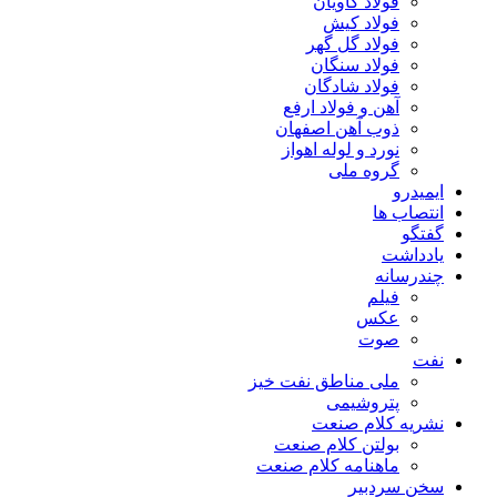
فولاد کاویان
فولاد کیش
فولاد گل گهر
فولاد سنگان
فولاد شادگان
آهن و فولاد ارفع
ذوب آهن اصفهان
نورد و لوله اهواز
گروه ملی
ایمیدرو
انتصاب ها
گفتگو
یادداشت
چندرسانه
فیلم
عکس
صوت
نفت
ملی مناطق نفت خیز
پتروشیمی
نشریه کلام صنعت
بولتن کلام صنعت
ماهنامه کلام صنعت
سخن سردبیر