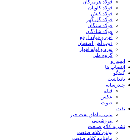
فولاد هرمزگان
فولاد کاویان
فولاد کیش
فولاد گل گهر
فولاد سنگان
فولاد شادگان
آهن و فولاد ارفع
ذوب آهن اصفهان
نورد و لوله اهواز
گروه ملی
ایمیدرو
انتصاب ها
گفتگو
یادداشت
چندرسانه
فیلم
عکس
صوت
نفت
ملی مناطق نفت خیز
پتروشیمی
نشریه کلام صنعت
بولتن کلام صنعت
ماهنامه کلام صنعت