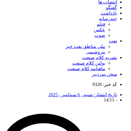
انتصاب ها
گفتگو
یادداشت
چندرسانه
فیلم
عکس
صوت
نفت
ملی مناطق نفت خیز
پتروشیمی
نشریه کلام صنعت
بولتن کلام صنعت
ماهنامه کلام صنعت
سخن سردبیر
کد خبر: 9326
تاریخ انتشار:
شنبه , 6 سپتامبر , 2025
14:11
-