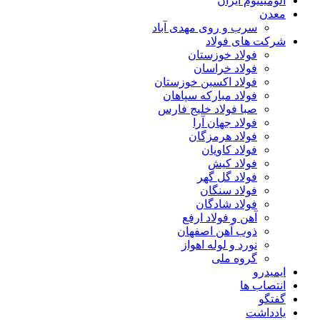
آلومینیوم ایران
معدن
سرب و روی مهدی آباد
شرکت های فولاد
فولاد خوزستان
فولاد خراسان
فولاد اکسین خوزستان
فولاد مبارکه سپاهان
صبا فولاد خلیج فارس
فولاد جهان آرا
فولاد هرمزگان
فولاد کاویان
فولاد کیش
فولاد گل گهر
فولاد سنگان
فولاد شادگان
آهن و فولاد ارفع
ذوب آهن اصفهان
نورد و لوله اهواز
گروه ملی
ایمیدرو
انتصاب ها
گفتگو
یادداشت