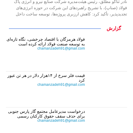
نادر ثناگو مطلق، رئیس هیئت‌مدیره شرکت صنایع نیرو و انرژی پاک
فولاد (صناپ)، با تشریح راهبردهای این شرکت در حوزه انرژی‌های
تجدیدپذیر، تأکید کرد: کاهش ارزبری پروژه‌ها، توسعه ساخت داخل
گزارش
فولاد هرمزگان با اقتصاد چرخشی، نگاه تازه‌ای
به توسعه صنعت فولاد ارائه کرده است
chamanzadeh91@gmail.com
قیمت فلز سرخ از ۱۴هزار دلار در هر تن عبور
کرد
chamanzadeh91@gmail.com
درخواست مدیرعامل مجتمع گاز پارس جنوبی
برای حذف سقف حقوق کارکنان رسمی
chamanzadeh91@gmail.com