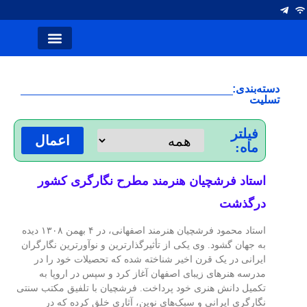
انتصاب ها
آلومینیوم ایران
صفحه اصلی
نشریه کلام صنعت
سخن سردبیر
شرکت های فولاد
دسته‌بندی:
تسلیت
فیلتر
اعمال
ماه:
استاد فرشچیان هنرمند مطرح نگارگری کشور
درگذشت
استاد محمود فرشچیان هنرمند اصفهانی، در ۴ بهمن ۱۳۰۸ دیده
به جهان گشود. وی یکی از تأثیرگذارترین و نوآورترین نگارگران
ایرانی در یک قرن اخیر شناخته شده که تحصیلات خود را در
مدرسه هنر‌های زیبای اصفهان آغاز کرد و سپس در اروپا به
تکمیل دانش هنری خود پرداخت. فرشچیان با تلفیق مکتب سنتی
نگارگری ایرانی و سبک‌های نوین، آثاری خلق کرده که در