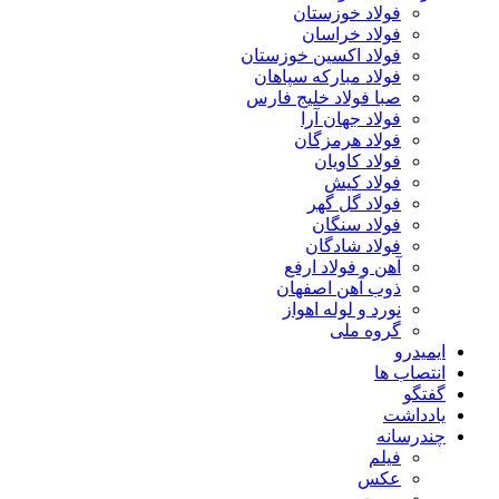
فولاد خوزستان
فولاد خراسان
فولاد اکسین خوزستان
فولاد مبارکه سپاهان
صبا فولاد خلیج فارس
فولاد جهان آرا
فولاد هرمزگان
فولاد کاویان
فولاد کیش
فولاد گل گهر
فولاد سنگان
فولاد شادگان
آهن و فولاد ارفع
ذوب آهن اصفهان
نورد و لوله اهواز
گروه ملی
ایمیدرو
انتصاب ها
گفتگو
یادداشت
چندرسانه
فیلم
عکس