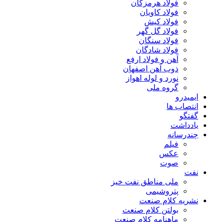
فولاد هرمزگان
فولاد کاویان
فولاد کیش
فولاد گل گهر
فولاد سنگان
فولاد شادگان
آهن و فولاد ارفع
ذوب آهن اصفهان
نورد و لوله اهواز
گروه ملی
ایمیدرو
انتصاب ها
گفتگو
یادداشت
چندرسانه
فیلم
عکس
صوت
نفت
ملی مناطق نفت خیز
پتروشیمی
نشریه کلام صنعت
بولتن کلام صنعت
ماهنامه کلام صنعت