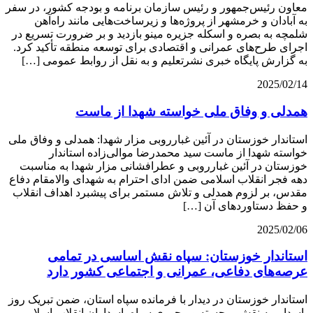
معاون رئیس‌جمهور و رئیس سازمان برنامه و بودجه کشور، در سفر
به آبادان و خرمشهر از پروژه‌ها و زیرساخت‌هایی مانند راه‌آهن
شلمچه به بصره و اسکله جزیره مینو بازدید و بر ضرورت تسریع در
اجرای طرح‌های عمرانی و اقتصادی برای توسعه منطقه تأکید کرد.
به گزارش پایگاه خبری نشرتعلیم و به نقل از روابط عمومی […]
2025/02/14
همدلی و وفاق ملی خواسته‌ شهدا از ماست
استاندار خوزستان در آئین غبارروبی مزار شهدا: همدلی و وفاق ملی
خواسته‌ شهدا از ماست سید محمدرضا موالی‌زاده استاندار
خوزستان در آئین غبارروبی و عطرافشانی مزار شهدا به مناسبت
دهه فجر انقلاب اسلامی ضمن ادای احترام به شهدای والامقام دفاع
مقدس، بر لزوم همدلی و تلاش مستمر برای پیشبرد اهداف انقلاب
و حفظ دستاوردهای آن […]
2025/02/06
استاندار خوزستان: سپاه نقش اساسی در تمامی
عرصه‌های دفاعی، عمرانی و اجتماعی کشور دارد
استاندار خوزستان در دیدار با فرمانده سپاه استان، ضمن تبریک روز
پاسدار، به نقش برجسته و محوری سپاه پاسداران انقلاب اسلامی