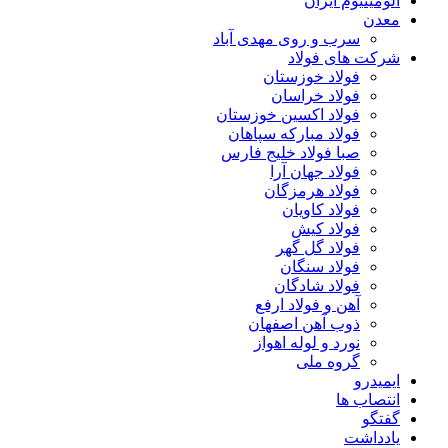
آلومینیوم ایران
معدن
سرب و روی مهدی آباد
شرکت های فولاد
فولاد خوزستان
فولاد خراسان
فولاد اکسین خوزستان
فولاد مبارکه سپاهان
صبا فولاد خلیج فارس
فولاد جهان آرا
فولاد هرمزگان
فولاد کاویان
فولاد کیش
فولاد گل گهر
فولاد سنگان
فولاد شادگان
آهن و فولاد ارفع
ذوب آهن اصفهان
نورد و لوله اهواز
گروه ملی
ایمیدرو
انتصاب ها
گفتگو
یادداشت