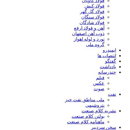
فولاد کاویان
فولاد کیش
فولاد گل گهر
فولاد سنگان
فولاد شادگان
آهن و فولاد ارفع
ذوب آهن اصفهان
نورد و لوله اهواز
گروه ملی
ایمیدرو
انتصاب ها
گفتگو
یادداشت
چندرسانه
فیلم
عکس
صوت
نفت
ملی مناطق نفت خیز
پتروشیمی
نشریه کلام صنعت
بولتن کلام صنعت
ماهنامه کلام صنعت
سخن سردبیر