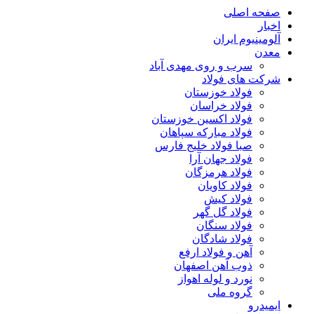
صفحه اصلی
اخبار
آلومینیوم ایران
معدن
سرب و روی مهدی آباد
شرکت های فولاد
فولاد خوزستان
فولاد خراسان
فولاد اکسین خوزستان
فولاد مبارکه سپاهان
صبا فولاد خلیج فارس
فولاد جهان آرا
فولاد هرمزگان
فولاد کاویان
فولاد کیش
فولاد گل گهر
فولاد سنگان
فولاد شادگان
آهن و فولاد ارفع
ذوب آهن اصفهان
نورد و لوله اهواز
گروه ملی
ایمیدرو