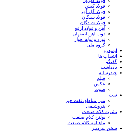
فولاد کاویان
فولاد کیش
فولاد گل گهر
فولاد سنگان
فولاد شادگان
آهن و فولاد ارفع
ذوب آهن اصفهان
نورد و لوله اهواز
گروه ملی
ایمیدرو
انتصاب ها
گفتگو
یادداشت
چندرسانه
فیلم
عکس
صوت
نفت
ملی مناطق نفت خیز
پتروشیمی
نشریه کلام صنعت
بولتن کلام صنعت
ماهنامه کلام صنعت
سخن سردبیر