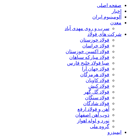
صفحه اصلی
اخبار
آلومینیوم ایران
معدن
سرب و روی مهدی آباد
شرکت های فولاد
فولاد خوزستان
فولاد خراسان
فولاد اکسین خوزستان
فولاد مبارکه سپاهان
صبا فولاد خلیج فارس
فولاد جهان آرا
فولاد هرمزگان
فولاد کاویان
فولاد کیش
فولاد گل گهر
فولاد سنگان
فولاد شادگان
آهن و فولاد ارفع
ذوب آهن اصفهان
نورد و لوله اهواز
گروه ملی
ایمیدرو