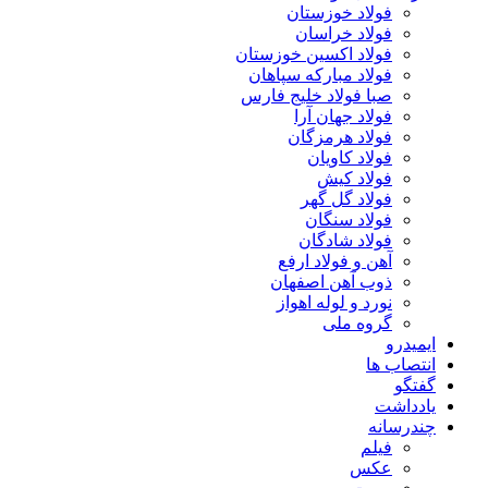
فولاد خوزستان
فولاد خراسان
فولاد اکسین خوزستان
فولاد مبارکه سپاهان
صبا فولاد خلیج فارس
فولاد جهان آرا
فولاد هرمزگان
فولاد کاویان
فولاد کیش
فولاد گل گهر
فولاد سنگان
فولاد شادگان
آهن و فولاد ارفع
ذوب آهن اصفهان
نورد و لوله اهواز
گروه ملی
ایمیدرو
انتصاب ها
گفتگو
یادداشت
چندرسانه
فیلم
عکس