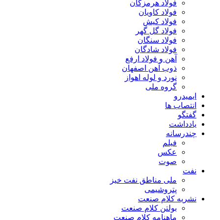
فولاد هرمزگان
فولاد کاویان
فولاد کیش
فولاد گل گهر
فولاد سنگان
فولاد شادگان
آهن و فولاد ارفع
ذوب آهن اصفهان
نورد و لوله اهواز
گروه ملی
ایمیدرو
انتصاب ها
گفتگو
یادداشت
چندرسانه
فیلم
عکس
صوت
نفت
ملی مناطق نفت خیز
پتروشیمی
نشریه کلام صنعت
بولتن کلام صنعت
ماهنامه کلام صنعت