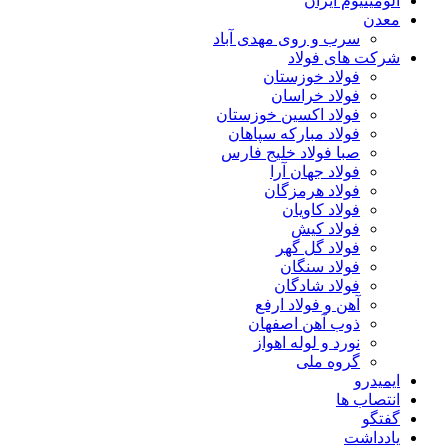
آلومینیوم ایران
معدن
سرب و روی مهدی آباد
شرکت های فولاد
فولاد خوزستان
فولاد خراسان
فولاد اکسین خوزستان
فولاد مبارکه سپاهان
صبا فولاد خلیج فارس
فولاد جهان آرا
فولاد هرمزگان
فولاد کاویان
فولاد کیش
فولاد گل گهر
فولاد سنگان
فولاد شادگان
آهن و فولاد ارفع
ذوب آهن اصفهان
نورد و لوله اهواز
گروه ملی
ایمیدرو
انتصاب ها
گفتگو
یادداشت