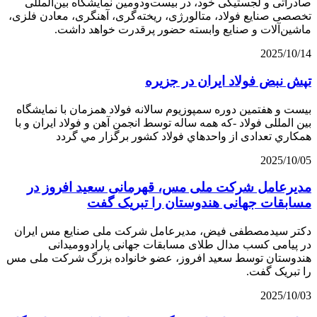
صادراتی و لجستیکی خود، در بیست‌و‌دومین نمایشگاه بین‌المللی
تخصصی صنایع فولاد، متالورژی، ریخته‌گری، آهنگری، معادن فلزی،
ماشین‌آلات و صنایع وابسته حضور پرقدرت خواهد داشت.
2025/10/14
تپش نبض فولاد ایران در جزیره
بیست و هفتمین دوره سمپوزيوم سالانه فولاد همزمان با نمایشگاه
بین المللی فولاد -كه همه ساله توسط انجمن آهن و فولاد ايران و با
همكاري تعدادی از واحدهاي فولاد كشور برگزار مي گردد
2025/10/05
مدیرعامل شرکت ملی مس، قهرمانی سعید افروز در
مسابقات جهانی هندوستان را تبریک گفت
دکتر سیدمصطفی فیض، مدیرعامل شرکت ملی صنایع مس ایران
در پیامی کسب مدال طلای مسابقات جهانی پارادوومیدانی
هندوستان توسط سعید افروز، عضو خانواده بزرگ شرکت ملی مس
را تبریک گفت.
2025/10/03