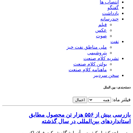
انتصاب ها
گفتگو
یادداشت
چندرسانه
فیلم
عکس
صوت
نفت
ملی مناطق نفت خیز
پتروشیمی
نشریه کلام صنعت
بولتن کلام صنعت
ماهنامه کلام صنعت
سخن سردبیر
دسته‌بندی: بین الملل
فیلتر ماه:
اعمال
بازرسی بیش از ۵۵۶ هزار تن محصول مطابق
استانداردهای بین‌المللی در سال گذشته
مدیر واحد کنترل کیفیت و آزمایشگاه شرکت فولاد اکسین