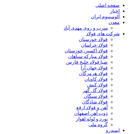
صفحه اصلی
اخبار
آلومینیوم ایران
معدن
سرب و روی مهدی آباد
شرکت های فولاد
فولاد خوزستان
فولاد خراسان
فولاد اکسین خوزستان
فولاد مبارکه سپاهان
صبا فولاد خلیج فارس
فولاد جهان آرا
فولاد هرمزگان
فولاد کاویان
فولاد کیش
فولاد گل گهر
فولاد سنگان
فولاد شادگان
آهن و فولاد ارفع
ذوب آهن اصفهان
نورد و لوله اهواز
گروه ملی
ایمیدرو