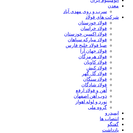
آلومینیوم ایران
معدن
سرب و روی مهدی آباد
شرکت های فولاد
فولاد خوزستان
فولاد خراسان
فولاد اکسین خوزستان
فولاد مبارکه سپاهان
صبا فولاد خلیج فارس
فولاد جهان آرا
فولاد هرمزگان
فولاد کاویان
فولاد کیش
فولاد گل گهر
فولاد سنگان
فولاد شادگان
آهن و فولاد ارفع
ذوب آهن اصفهان
نورد و لوله اهواز
گروه ملی
ایمیدرو
انتصاب ها
گفتگو
یادداشت