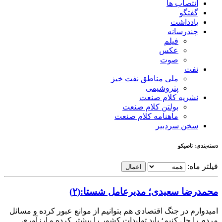
انتصاب ها
گفتگو
یادداشت
چندرسانه
فیلم
عکس
صوت
نفت
ملی مناطق نفت خیز
پتروشیمی
نشریه کلام صنعت
بولتن کلام صنعت
ماهنامه کلام صنعت
سخن سردبیر
دسته‌بندی: تاصیکو
فیلتر ماه:
اعمال
محمدرضا سعیدی؛ مدیرعامل شستا:(۲)
امیدوارم در جنگ اقتصادی هم بتوانیم از موانع عبور کرده و مسائل
مردم را حل کنیم؛ باید تولیدات کشور را بیشتر کرده و ارزآوری