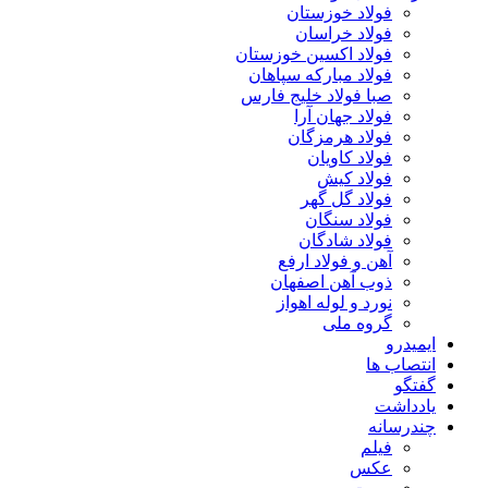
فولاد خوزستان
فولاد خراسان
فولاد اکسین خوزستان
فولاد مبارکه سپاهان
صبا فولاد خلیج فارس
فولاد جهان آرا
فولاد هرمزگان
فولاد کاویان
فولاد کیش
فولاد گل گهر
فولاد سنگان
فولاد شادگان
آهن و فولاد ارفع
ذوب آهن اصفهان
نورد و لوله اهواز
گروه ملی
ایمیدرو
انتصاب ها
گفتگو
یادداشت
چندرسانه
فیلم
عکس