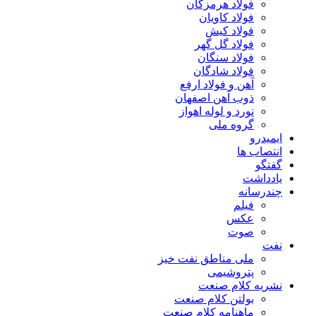
فولاد هرمزگان
فولاد کاویان
فولاد کیش
فولاد گل گهر
فولاد سنگان
فولاد شادگان
آهن و فولاد ارفع
ذوب آهن اصفهان
نورد و لوله اهواز
گروه ملی
ایمیدرو
انتصاب ها
گفتگو
یادداشت
چندرسانه
فیلم
عکس
صوت
نفت
ملی مناطق نفت خیز
پتروشیمی
نشریه کلام صنعت
بولتن کلام صنعت
ماهنامه کلام صنعت