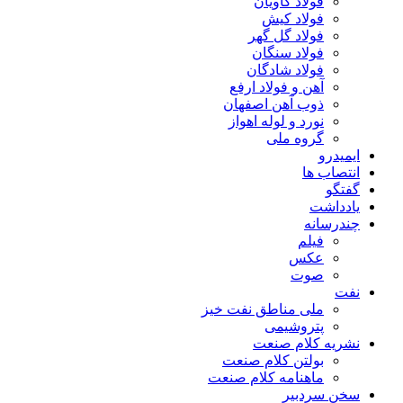
فولاد کاویان
فولاد کیش
فولاد گل گهر
فولاد سنگان
فولاد شادگان
آهن و فولاد ارفع
ذوب آهن اصفهان
نورد و لوله اهواز
گروه ملی
ایمیدرو
انتصاب ها
گفتگو
یادداشت
چندرسانه
فیلم
عکس
صوت
نفت
ملی مناطق نفت خیز
پتروشیمی
نشریه کلام صنعت
بولتن کلام صنعت
ماهنامه کلام صنعت
سخن سردبیر