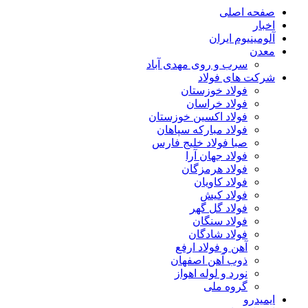
صفحه اصلی
اخبار
آلومینیوم ایران
معدن
سرب و روی مهدی آباد
شرکت های فولاد
فولاد خوزستان
فولاد خراسان
فولاد اکسین خوزستان
فولاد مبارکه سپاهان
صبا فولاد خلیج فارس
فولاد جهان آرا
فولاد هرمزگان
فولاد کاویان
فولاد کیش
فولاد گل گهر
فولاد سنگان
فولاد شادگان
آهن و فولاد ارفع
ذوب آهن اصفهان
نورد و لوله اهواز
گروه ملی
ایمیدرو