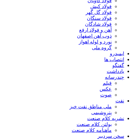
فولاد کاویان
فولاد کیش
فولاد گل گهر
فولاد سنگان
فولاد شادگان
آهن و فولاد ارفع
ذوب آهن اصفهان
نورد و لوله اهواز
گروه ملی
ایمیدرو
انتصاب ها
گفتگو
یادداشت
چندرسانه
فیلم
عکس
صوت
نفت
ملی مناطق نفت خیز
پتروشیمی
نشریه کلام صنعت
بولتن کلام صنعت
ماهنامه کلام صنعت
سخن سردبیر