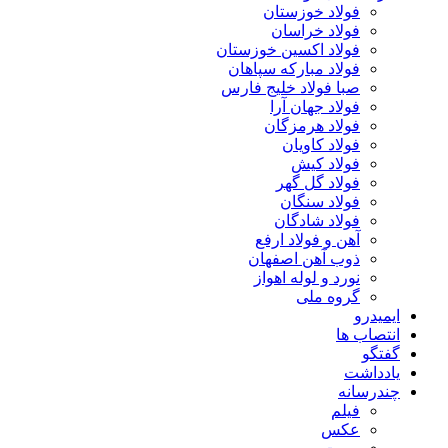
فولاد خوزستان
فولاد خراسان
فولاد اکسین خوزستان
فولاد مبارکه سپاهان
صبا فولاد خلیج فارس
فولاد جهان آرا
فولاد هرمزگان
فولاد کاویان
فولاد کیش
فولاد گل گهر
فولاد سنگان
فولاد شادگان
آهن و فولاد ارفع
ذوب آهن اصفهان
نورد و لوله اهواز
گروه ملی
ایمیدرو
انتصاب ها
گفتگو
یادداشت
چندرسانه
فیلم
عکس