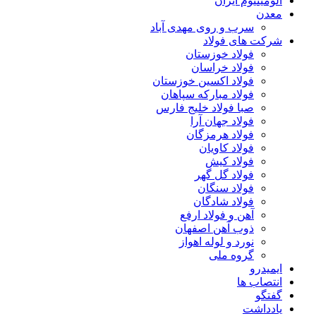
آلومینیوم ایران
معدن
سرب و روی مهدی آباد
شرکت های فولاد
فولاد خوزستان
فولاد خراسان
فولاد اکسین خوزستان
فولاد مبارکه سپاهان
صبا فولاد خلیج فارس
فولاد جهان آرا
فولاد هرمزگان
فولاد کاویان
فولاد کیش
فولاد گل گهر
فولاد سنگان
فولاد شادگان
آهن و فولاد ارفع
ذوب آهن اصفهان
نورد و لوله اهواز
گروه ملی
ایمیدرو
انتصاب ها
گفتگو
یادداشت