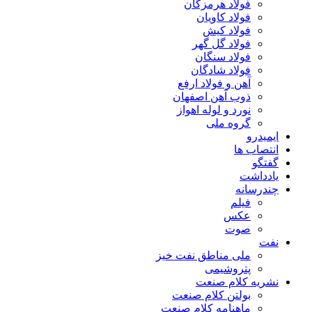
فولاد هرمزگان
فولاد کاویان
فولاد کیش
فولاد گل گهر
فولاد سنگان
فولاد شادگان
آهن و فولاد ارفع
ذوب آهن اصفهان
نورد و لوله اهواز
گروه ملی
ایمیدرو
انتصاب ها
گفتگو
یادداشت
چندرسانه
فیلم
عکس
صوت
نفت
ملی مناطق نفت خیز
پتروشیمی
نشریه کلام صنعت
بولتن کلام صنعت
ماهنامه کلام صنعت