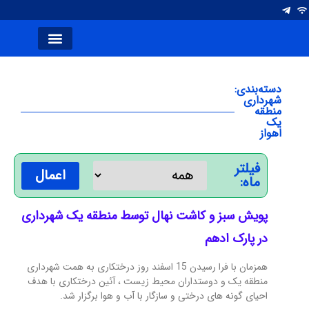
انتصاب ها
شرکت های فولاد
آلومینیوم ایران
صفحه اصلی
نشریه کلام صنعت
سخن سردبیر
دسته‌بندی:
شهرداری
منطقه
یک
اهواز
فیلتر
اعمال
ماه:
پویش سبز و کاشت نهال توسط منطقه یک شهرداری
در پارک ادهم
همزمان با فرا رسیدن 15 اسفند روز درختکاری به همت شهرداری
منطقه یک و دوستداران محیط زیست ، آئین درختکاری با هدف
احیای گونه های درختی و سازگار با آب و هوا برگزار شد.