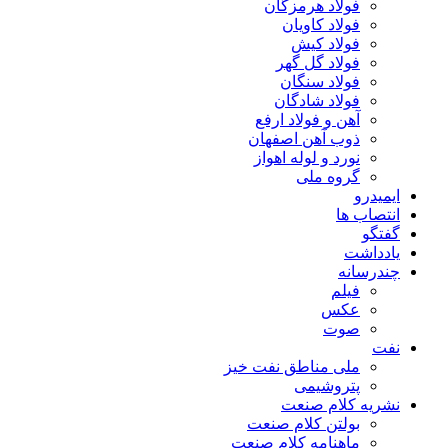
فولاد هرمزگان
فولاد کاویان
فولاد کیش
فولاد گل گهر
فولاد سنگان
فولاد شادگان
آهن و فولاد ارفع
ذوب آهن اصفهان
نورد و لوله اهواز
گروه ملی
ایمیدرو
انتصاب ها
گفتگو
یادداشت
چندرسانه
فیلم
عکس
صوت
نفت
ملی مناطق نفت خیز
پتروشیمی
نشریه کلام صنعت
بولتن کلام صنعت
ماهنامه کلام صنعت