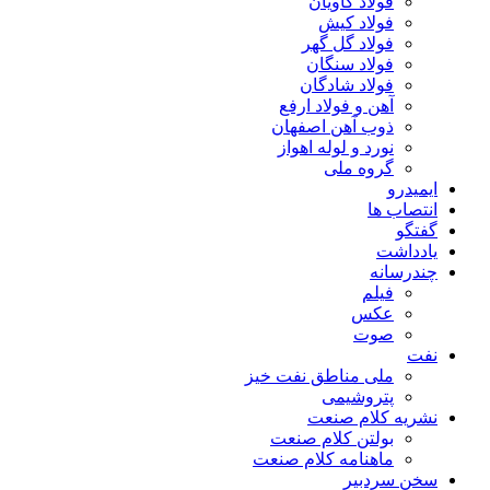
فولاد کاویان
فولاد کیش
فولاد گل گهر
فولاد سنگان
فولاد شادگان
آهن و فولاد ارفع
ذوب آهن اصفهان
نورد و لوله اهواز
گروه ملی
ایمیدرو
انتصاب ها
گفتگو
یادداشت
چندرسانه
فیلم
عکس
صوت
نفت
ملی مناطق نفت خیز
پتروشیمی
نشریه کلام صنعت
بولتن کلام صنعت
ماهنامه کلام صنعت
سخن سردبیر