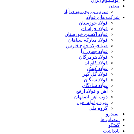
آلومینیوم ایران
معدن
سرب و روی مهدی آباد
شرکت های فولاد
فولاد خوزستان
فولاد خراسان
فولاد اکسین خوزستان
فولاد مبارکه سپاهان
صبا فولاد خلیج فارس
فولاد جهان آرا
فولاد هرمزگان
فولاد کاویان
فولاد کیش
فولاد گل گهر
فولاد سنگان
فولاد شادگان
آهن و فولاد ارفع
ذوب آهن اصفهان
نورد و لوله اهواز
گروه ملی
ایمیدرو
انتصاب ها
گفتگو
یادداشت