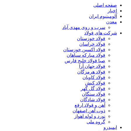
صفحه اصلی
اخبار
آلومینیوم ایران
معدن
سرب و روی مهدی آباد
شرکت های فولاد
فولاد خوزستان
فولاد خراسان
فولاد اکسین خوزستان
فولاد مبارکه سپاهان
صبا فولاد خلیج فارس
فولاد جهان آرا
فولاد هرمزگان
فولاد کاویان
فولاد کیش
فولاد گل گهر
فولاد سنگان
فولاد شادگان
آهن و فولاد ارفع
ذوب آهن اصفهان
نورد و لوله اهواز
گروه ملی
ایمیدرو