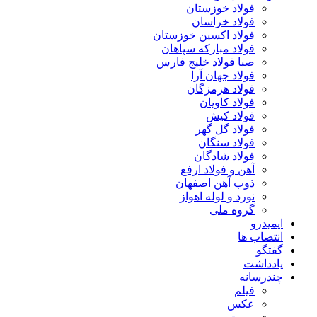
فولاد خوزستان
فولاد خراسان
فولاد اکسین خوزستان
فولاد مبارکه سپاهان
صبا فولاد خلیج فارس
فولاد جهان آرا
فولاد هرمزگان
فولاد کاویان
فولاد کیش
فولاد گل گهر
فولاد سنگان
فولاد شادگان
آهن و فولاد ارفع
ذوب آهن اصفهان
نورد و لوله اهواز
گروه ملی
ایمیدرو
انتصاب ها
گفتگو
یادداشت
چندرسانه
فیلم
عکس