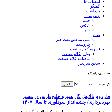
انتصاب ها
گفتگو
یادداشت
چندرسانه
فیلم
عکس
صوت
نفت
ملی مناطق نفت خیز
پتروشیمی
نشریه کلام صنعت
بولتن کلام صنعت
ماهنامه کلام صنعت
سخن سردبیر
دسته‌بندی: پالیشگاه
فیلتر ماه:
اعمال
فاز دوم پالایش گاز هویزه خلیج‌فارس در مسیر
بهره‌برداری/ چشم‌انداز سودآوری تا سال ۱۴۰۷
در حاشیه مجمع عمومی سالیانه شرکت پالایش گاز هویزه