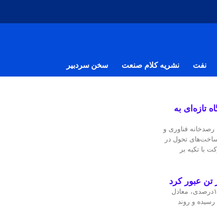
نفت
نشریه کلام صنعت
سخن سردبیر
 تازه‌ای به
صدخانه فناوری و
ساخت‌های تحول در
ت با تکیه بر
قیمت جهانی مس در معاملات اخیر با رشد ۱.۴۲درصدی، معادل
۴ دلار در هر تن رسیده و روند