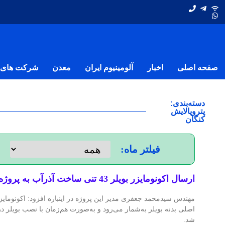
صفحه اصلی
اخبار
آلومینیوم ایران
معدن
شرکت های ف
دسته‌بندی:
پتروپالایش
کنگان
فیلتر ماه:
ارسال اکونومایزر بویلر 43 تنی ساخت آذرآب به پروژه پتروپالایش کنگان
مهندس سیدمحمد جعفری مدیر این پروژه در اینباره افزود: اکونومایز
اصلی بدنه بویلر به‌شمار می‌رود و به‌صورت هم‌زمان با نصب بویلر 
شد.