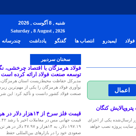
شنبه , 8 آگوست , 2026
Saturday , 8 August , 2026
ولاد
ایمیدرو
انتصاب ها
گفتگو
یادداشت
چندرسانه
سخنان سردبیر
فولاد هرمزگان با اقتصاد چرخشی، نگاه
توسعه صنعت فولاد ارائه کرده است
مدیرکل حفاظت محیط‌زیست استان هرمزگان، ر
نوآوری فولاد هرمزگان را یکی از مهم‌ترین زیر
اعمال
صنعت فولاد کشور دانست و تأکید کرد: این شرک
قیمت فلز سرخ از ۱۴هزار دلار در هر تن عبور کرد
ر ارسال‌شده یکی از اجزای
۱۹۷.۱۹ دلار، به ۱۴هزار و ۷.۹۷
در سایت پروژه نصب خواهد
صعودی خود را در بازارهای بین‌المللی حفظ