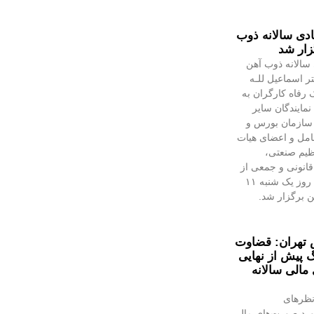
دی سالانه ذوب
زار شد
سالانه ذوب آهن
ر اسماعیل للـه
 رفاه کارگران به
مایندگان سایر
 سازمان بورس و
عامل و اعضای هیات
ظیم صنعتی،
انونی و جمعی از
تلاشگران ذوب‌آهن، روز یک شنبه ۱۱
هن برگزار شد.
 تهران: قضاوت
گ پیش از نهایی
الی سالانه
نظرهای
رد صورت‌های مالی