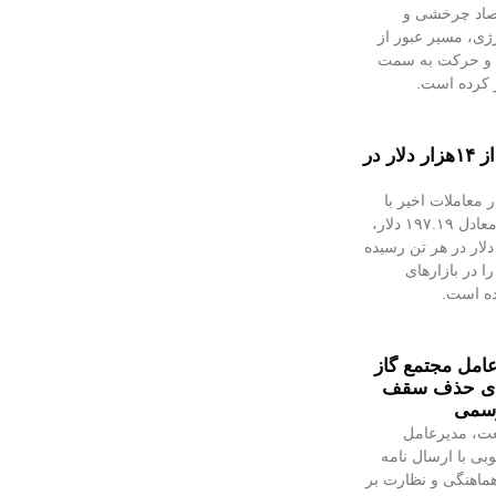
تصاد چرخشی و
ژی، مسیر عبور از
د و حرکت به سمت
ز کرده است.
قیمت فلز سرخ از ۱۴هزار دلار در
معاملات اخیر با
رشد ۱.۴۲درصدی، معادل ۱۹۷.۱۹ دلار،
ه ۱۴هزار و ۴۷.۹۷ دلار در هر تن رسیده
ا در بازارهای
ده است.
مل مجتمع گاز
رای حذف سقف
رسمی
عت، مدیرعامل
بی با ارسال نامه
ماهنگی و نظارت بر