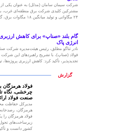
شرکت سیمان سامان (مدلل) به عنوان یکی از ص
مشترکین کلیدی شرکت برق منطقه‌ای غرب، با 
۲۴ مگاواتی و تولید میانگین ۱۸ مگاوات برق، گامی
گام بلند «صناپ» برای کاهش ارزبری 
انرژی پاک
نادر ثناگو مطلق، رئیس هیئت‌مدیره شرکت صنایع
فولاد (صناپ)، با تشریح راهبردهای این شرکت د
تجدیدپذیر، تأکید کرد: کاهش ارزبری پروژه‌ها،
گزارش
فولاد هرمزگان با
چرخشی، نگاه تاز
صنعت فولاد ارا
مدیرکل حفاظت مح
هرمزگان، رصدخانه 
فولاد هرمزگان را یک
زیرساخت‌های تحول 
کشور دانست و تأکید