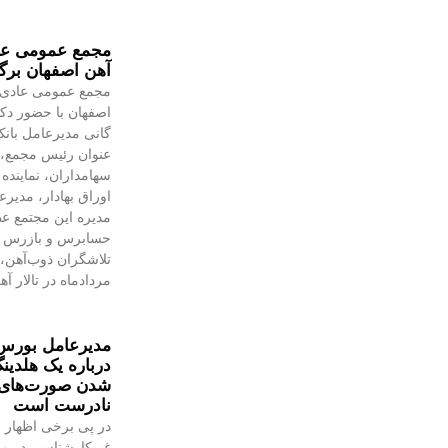
مجمع عمومی عا
آهن اصفهان برگ
مجمع عمومی عادی 
اصفهان با حضور دکت
گانی مدیرعامل بانک
عنوان رئیس مجمع، ن
سهامداران، نماینده
اوراق بهادار، مدیر
مدیره این مجتمع ع
حسابرس و بازرس ق
مردادماه در تالار آ
مدیرعامل بورس
درباره یک هلدین
شدن صورت‌های م
نادرست است
در پی برخی اظهار 
غیرکارشناسی در مو