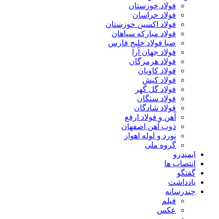
فولاد خوزستان
فولاد خراسان
فولاد اکسین خوزستان
فولاد مبارکه سپاهان
صبا فولاد خلیج فارس
فولاد جهان آرا
فولاد هرمزگان
فولاد کاویان
فولاد کیش
فولاد گل گهر
فولاد سنگان
فولاد شادگان
آهن و فولاد ارفع
ذوب آهن اصفهان
نورد و لوله اهواز
گروه ملی
ایمیدرو
انتصاب ها
گفتگو
یادداشت
چندرسانه
فیلم
عکس