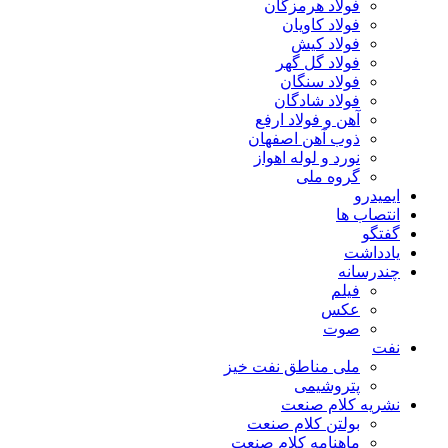
فولاد هرمزگان
فولاد کاویان
فولاد کیش
فولاد گل گهر
فولاد سنگان
فولاد شادگان
آهن و فولاد ارفع
ذوب آهن اصفهان
نورد و لوله اهواز
گروه ملی
ایمیدرو
انتصاب ها
گفتگو
یادداشت
چندرسانه
فیلم
عکس
صوت
نفت
ملی مناطق نفت خیز
پتروشیمی
نشریه کلام صنعت
بولتن کلام صنعت
ماهنامه کلام صنعت