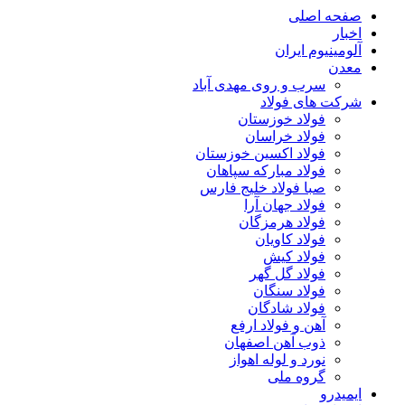
صفحه اصلی
اخبار
آلومینیوم ایران
معدن
سرب و روی مهدی آباد
شرکت های فولاد
فولاد خوزستان
فولاد خراسان
فولاد اکسین خوزستان
فولاد مبارکه سپاهان
صبا فولاد خلیج فارس
فولاد جهان آرا
فولاد هرمزگان
فولاد کاویان
فولاد کیش
فولاد گل گهر
فولاد سنگان
فولاد شادگان
آهن و فولاد ارفع
ذوب آهن اصفهان
نورد و لوله اهواز
گروه ملی
ایمیدرو