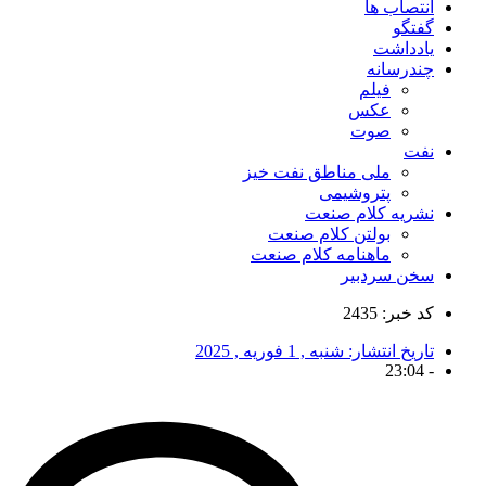
انتصاب ها
گفتگو
یادداشت
چندرسانه
فیلم
عکس
صوت
نفت
ملی مناطق نفت خیز
پتروشیمی
نشریه کلام صنعت
بولتن کلام صنعت
ماهنامه کلام صنعت
سخن سردبیر
کد خبر: 2435
تاریخ انتشار:
شنبه , 1 فوریه , 2025
23:04
-