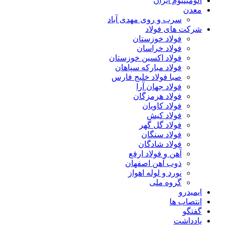
آلومینیوم ایران
معدن
سرب و روی مهدی آباد
شرکت های فولاد
فولاد خوزستان
فولاد خراسان
فولاد اکسین خوزستان
فولاد مبارکه سپاهان
صبا فولاد خلیج فارس
فولاد جهان آرا
فولاد هرمزگان
فولاد کاویان
فولاد کیش
فولاد گل گهر
فولاد سنگان
فولاد شادگان
آهن و فولاد ارفع
ذوب آهن اصفهان
نورد و لوله اهواز
گروه ملی
ایمیدرو
انتصاب ها
گفتگو
یادداشت