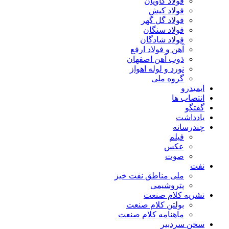
فولاد کاویان
فولاد کیش
فولاد گل گهر
فولاد سنگان
فولاد شادگان
آهن و فولاد ارفع
ذوب آهن اصفهان
نورد و لوله اهواز
گروه ملی
ایمیدرو
انتصاب ها
گفتگو
یادداشت
چندرسانه
فیلم
عکس
صوت
نفت
ملی مناطق نفت خیز
پتروشیمی
نشریه کلام صنعت
بولتن کلام صنعت
ماهنامه کلام صنعت
سخن سردبیر