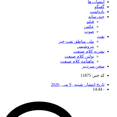
انتصاب ها
گفتگو
یادداشت
چندرسانه
فیلم
عکس
صوت
نفت
ملی مناطق نفت خیز
پتروشیمی
نشریه کلام صنعت
بولتن کلام صنعت
ماهنامه کلام صنعت
سخن سردبیر
کد خبر: 11875
تاریخ انتشار:
شنبه , 9 می , 2026
14:44
-