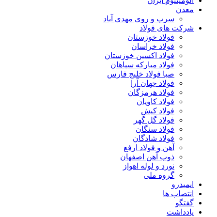
آلومینیوم ایران
معدن
سرب و روی مهدی آباد
شرکت های فولاد
فولاد خوزستان
فولاد خراسان
فولاد اکسین خوزستان
فولاد مبارکه سپاهان
صبا فولاد خلیج فارس
فولاد جهان آرا
فولاد هرمزگان
فولاد کاویان
فولاد کیش
فولاد گل گهر
فولاد سنگان
فولاد شادگان
آهن و فولاد ارفع
ذوب آهن اصفهان
نورد و لوله اهواز
گروه ملی
ایمیدرو
انتصاب ها
گفتگو
یادداشت