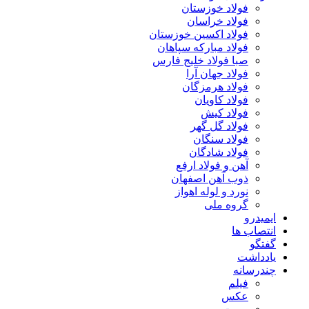
فولاد خوزستان
فولاد خراسان
فولاد اکسین خوزستان
فولاد مبارکه سپاهان
صبا فولاد خلیج فارس
فولاد جهان آرا
فولاد هرمزگان
فولاد کاویان
فولاد کیش
فولاد گل گهر
فولاد سنگان
فولاد شادگان
آهن و فولاد ارفع
ذوب آهن اصفهان
نورد و لوله اهواز
گروه ملی
ایمیدرو
انتصاب ها
گفتگو
یادداشت
چندرسانه
فیلم
عکس