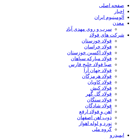
صفحه اصلی
اخبار
آلومینیوم ایران
معدن
سرب و روی مهدی آباد
شرکت های فولاد
فولاد خوزستان
فولاد خراسان
فولاد اکسین خوزستان
فولاد مبارکه سپاهان
صبا فولاد خلیج فارس
فولاد جهان آرا
فولاد هرمزگان
فولاد کاویان
فولاد کیش
فولاد گل گهر
فولاد سنگان
فولاد شادگان
آهن و فولاد ارفع
ذوب آهن اصفهان
نورد و لوله اهواز
گروه ملی
ایمیدرو