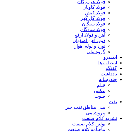
فولاد هرمزگان
فولاد کاویان
فولاد کیش
فولاد گل گهر
فولاد سنگان
فولاد شادگان
آهن و فولاد ارفع
ذوب آهن اصفهان
نورد و لوله اهواز
گروه ملی
ایمیدرو
انتصاب ها
گفتگو
یادداشت
چندرسانه
فیلم
عکس
صوت
نفت
ملی مناطق نفت خیز
پتروشیمی
نشریه کلام صنعت
بولتن کلام صنعت
ماهنامه کلام صنعت