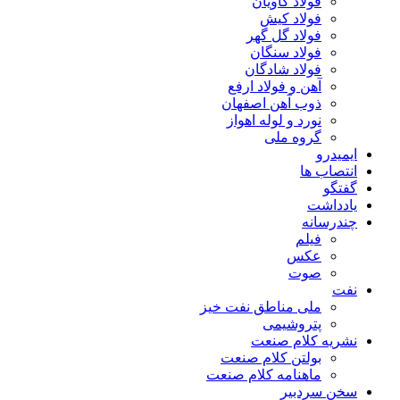
فولاد کاویان
فولاد کیش
فولاد گل گهر
فولاد سنگان
فولاد شادگان
آهن و فولاد ارفع
ذوب آهن اصفهان
نورد و لوله اهواز
گروه ملی
ایمیدرو
انتصاب ها
گفتگو
یادداشت
چندرسانه
فیلم
عکس
صوت
نفت
ملی مناطق نفت خیز
پتروشیمی
نشریه کلام صنعت
بولتن کلام صنعت
ماهنامه کلام صنعت
سخن سردبیر