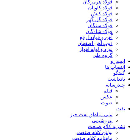
فولاد هرمزگان
فولاد کاویان
فولاد کیش
فولاد گل گهر
فولاد سنگان
فولاد شادگان
آهن و فولاد ارفع
ذوب آهن اصفهان
نورد و لوله اهواز
گروه ملی
ایمیدرو
انتصاب ها
گفتگو
یادداشت
چندرسانه
فیلم
عکس
صوت
نفت
ملی مناطق نفت خیز
پتروشیمی
نشریه کلام صنعت
بولتن کلام صنعت
ماهنامه کلام صنعت