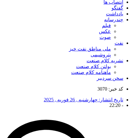
انتصاب ها
گفتگو
یادداشت
چندرسانه
فیلم
عکس
صوت
نفت
ملی مناطق نفت خیز
پتروشیمی
نشریه کلام صنعت
بولتن کلام صنعت
ماهنامه کلام صنعت
سخن سردبیر
کد خبر: 3070
تاریخ انتشار:
چهارشنبه , 26 فوریه , 2025
22:20
-