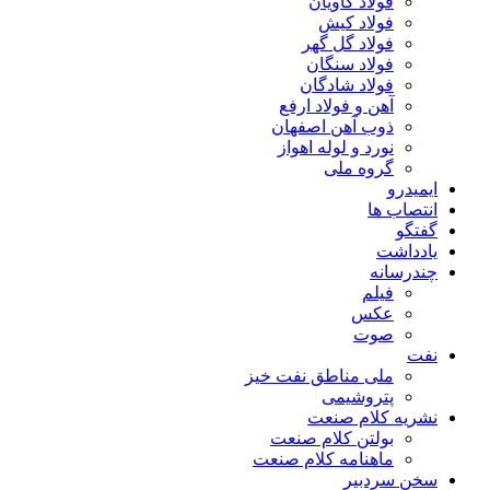
فولاد کاویان
فولاد کیش
فولاد گل گهر
فولاد سنگان
فولاد شادگان
آهن و فولاد ارفع
ذوب آهن اصفهان
نورد و لوله اهواز
گروه ملی
ایمیدرو
انتصاب ها
گفتگو
یادداشت
چندرسانه
فیلم
عکس
صوت
نفت
ملی مناطق نفت خیز
پتروشیمی
نشریه کلام صنعت
بولتن کلام صنعت
ماهنامه کلام صنعت
سخن سردبیر