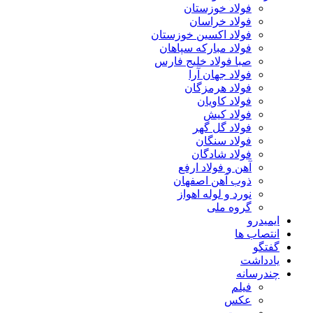
فولاد خوزستان
فولاد خراسان
فولاد اکسین خوزستان
فولاد مبارکه سپاهان
صبا فولاد خلیج فارس
فولاد جهان آرا
فولاد هرمزگان
فولاد کاویان
فولاد کیش
فولاد گل گهر
فولاد سنگان
فولاد شادگان
آهن و فولاد ارفع
ذوب آهن اصفهان
نورد و لوله اهواز
گروه ملی
ایمیدرو
انتصاب ها
گفتگو
یادداشت
چندرسانه
فیلم
عکس