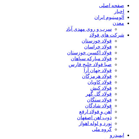
صفحه اصلی
اخبار
آلومینیوم ایران
معدن
سرب و روی مهدی آباد
شرکت های فولاد
فولاد خوزستان
فولاد خراسان
فولاد اکسین خوزستان
فولاد مبارکه سپاهان
صبا فولاد خلیج فارس
فولاد جهان آرا
فولاد هرمزگان
فولاد کاویان
فولاد کیش
فولاد گل گهر
فولاد سنگان
فولاد شادگان
آهن و فولاد ارفع
ذوب آهن اصفهان
نورد و لوله اهواز
گروه ملی
ایمیدرو