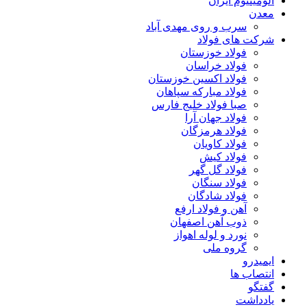
آلومینیوم ایران
معدن
سرب و روی مهدی آباد
شرکت های فولاد
فولاد خوزستان
فولاد خراسان
فولاد اکسین خوزستان
فولاد مبارکه سپاهان
صبا فولاد خلیج فارس
فولاد جهان آرا
فولاد هرمزگان
فولاد کاویان
فولاد کیش
فولاد گل گهر
فولاد سنگان
فولاد شادگان
آهن و فولاد ارفع
ذوب آهن اصفهان
نورد و لوله اهواز
گروه ملی
ایمیدرو
انتصاب ها
گفتگو
یادداشت