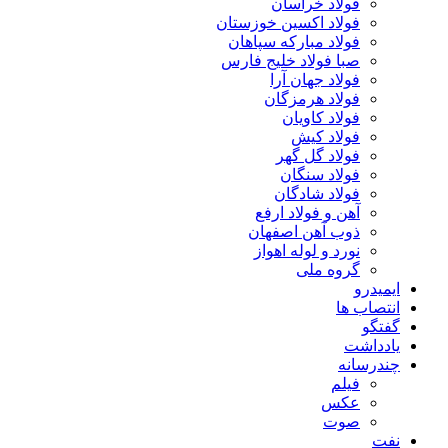
فولاد خراسان
فولاد اکسین خوزستان
فولاد مبارکه سپاهان
صبا فولاد خلیج فارس
فولاد جهان آرا
فولاد هرمزگان
فولاد کاویان
فولاد کیش
فولاد گل گهر
فولاد سنگان
فولاد شادگان
آهن و فولاد ارفع
ذوب آهن اصفهان
نورد و لوله اهواز
گروه ملی
ایمیدرو
انتصاب ها
گفتگو
یادداشت
چندرسانه
فیلم
عکس
صوت
نفت