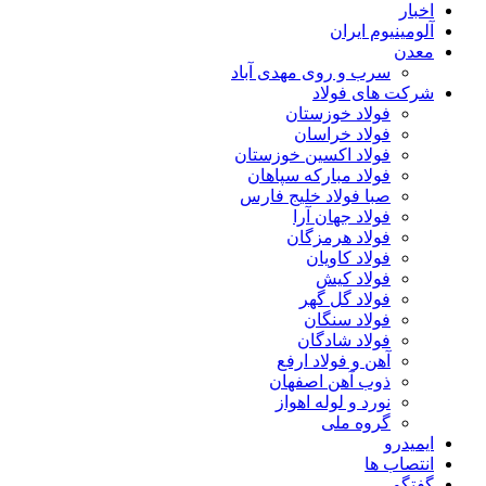
اخبار
آلومینیوم ایران
معدن
سرب و روی مهدی آباد
شرکت های فولاد
فولاد خوزستان
فولاد خراسان
فولاد اکسین خوزستان
فولاد مبارکه سپاهان
صبا فولاد خلیج فارس
فولاد جهان آرا
فولاد هرمزگان
فولاد کاویان
فولاد کیش
فولاد گل گهر
فولاد سنگان
فولاد شادگان
آهن و فولاد ارفع
ذوب آهن اصفهان
نورد و لوله اهواز
گروه ملی
ایمیدرو
انتصاب ها
گفتگو