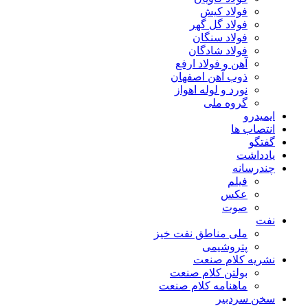
فولاد کیش
فولاد گل گهر
فولاد سنگان
فولاد شادگان
آهن و فولاد ارفع
ذوب آهن اصفهان
نورد و لوله اهواز
گروه ملی
ایمیدرو
انتصاب ها
گفتگو
یادداشت
چندرسانه
فیلم
عکس
صوت
نفت
ملی مناطق نفت خیز
پتروشیمی
نشریه کلام صنعت
بولتن کلام صنعت
ماهنامه کلام صنعت
سخن سردبیر