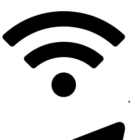
پرش
به
محتوا