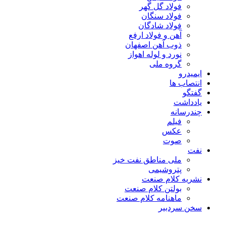
فولاد گل گهر
فولاد سنگان
فولاد شادگان
آهن و فولاد ارفع
ذوب آهن اصفهان
نورد و لوله اهواز
گروه ملی
ایمیدرو
انتصاب ها
گفتگو
یادداشت
چندرسانه
فیلم
عکس
صوت
نفت
ملی مناطق نفت خیز
پتروشیمی
نشریه کلام صنعت
بولتن کلام صنعت
ماهنامه کلام صنعت
سخن سردبیر