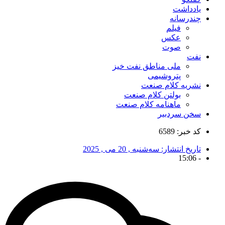
یادداشت
چندرسانه
فیلم
عکس
صوت
نفت
ملی مناطق نفت خیز
پتروشیمی
نشریه کلام صنعت
بولتن کلام صنعت
ماهنامه کلام صنعت
سخن سردبیر
کد خبر: 6589
تاریخ انتشار:
سه‌شنبه , 20 می , 2025
15:06
-