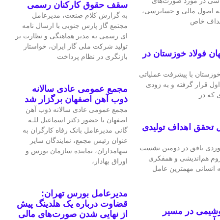
اسی در مورد صورت‌های
سقف حقوق کارکنان رسمی
 به اصول مالی و حسابرسی،
به گزارش کلام صنعت، مدیرعامل
اهداف خاص
مجتمع گاز پارس جنوبی با ارسال نامه
ای رسمی به مدیر هماهنگی و نظارت بر
تولید شرکت ملی گاز ایران، خواستار
ان فولاد خوزستان در
بازنگری در نظام پرداخت
 خوزستان با پیشرفت عملیاتی
اول قرار گرفته و به‌ زودی
مجمع عمومی عادی سالانه
 که در
ذوب آهن اصفهان برگزار شد
مجمع عمومی عادی سالانه ذوب آهن
اصفهان با حضور دکتر اسماعیل للـه
 تحقق اهداف تولیدی
گانی مدیرعامل بانک رفاه کارگران به
عنوان رئیس مجمع، نمایندگان سایر
ردی بافق در دومین نشست
سهامداران، نماینده سازمان بورس و
لزوم هم‌اندیشی و همفکری
اوراق بهادار،
ه انسانی مهمترین عامل
مدیرعامل بورس تهران:
قضاوت درباره یک هلدینگ پیش
وشیمی در مسیر
از نهایی شدن صورت‌های مالی