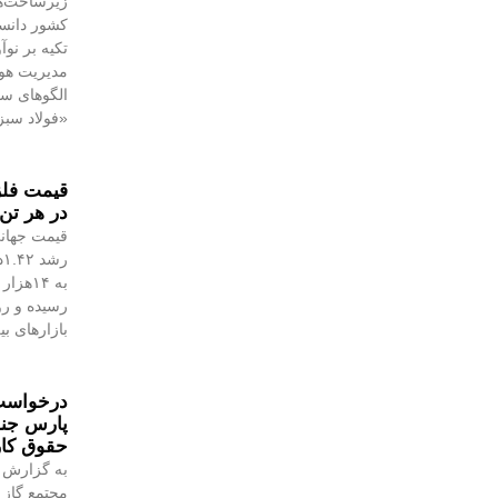
زیرساخت‌ه
کشور دانست
تکیه بر نو
مدیریت هوش
الگوهای س
«فولاد سبز
در هر تن 
قیمت جهانی
رسیده و رو
بازارهای ب
درخواست 
پارس جن
حقوق کا
به گزارش 
مجتمع گاز 