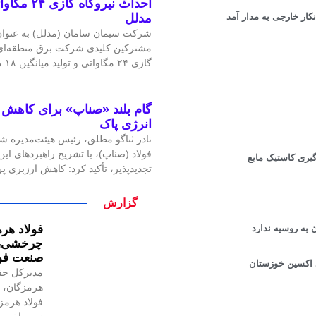
احداث نیرو
مدلل
شرکت سیمان سامان (مدلل) به عنوان 
مشترکین کلیدی شرکت برق منطقه‌ای غ
گازی ۲۴ مگاواتی و تولید میانگین ۱۸ مگاوات برق، گامی
گام بلند «صناپ» برای کاهش ا
انرژی پاک
نادر ثناگو مطلق، رئیس هیئت‌مدیره ش
فولاد (صناپ)، با تشریح راهبردهای ا
یری کاستیک مایع
تجدیدپذیر، تأکید کرد: کاهش ارزبری 
گزارش
فولاد هرم
 به روسیه ندارد
چرخشی، ن
صنعت فول
د اکسین خوزستان
مدیرکل حف
هرمزگان، ر
فولاد هرمز