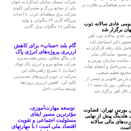
شرکت سیمان سامان (مدلل) به عنوان
 مدیر هماهنگی و نظارت بر
یکی از صنایع بزرگ و مشترکین کلیدی
شرکت برق منطقه‌ای غرب، با احداث
نیروگاه گازی ۲۴ مگاواتی و تولید
می عادی سالانه ذوب
میانگین ۱۸ مگاوات برق، گامی
ان برگزار شد
ی عادی سالانه ذوب آهن
حضور دکتر اسماعیل للـه
گام بلند «صناپ» برای کاهش
امل بانک رفاه کارگران به
ارزبری پروژه‌های انرژی پاک
 مجمع، نمایندگان سایر
نادر ثناگو مطلق، رئیس هیئت‌مدیره
 نماینده سازمان بورس و
شرکت صنایع نیرو و انرژی پاک فولاد
ار، مدیرعامل و اعضای هیات
(صناپ)، با تشریح راهبردهای این
مجتمع عظیم صنعتی،
شرکت در حوزه انرژی‌های تجدیدپذیر،
بازرس قانونی و جمعی از
تأکید کرد: کاهش ارزبری پروژه‌ها،
تلاشگران ذوب‌آهن، روز یک شنبه ۱۱
توسعه ساخت داخل
 تالار آهن برگزار شد.
توسعه مهارت‌آموزی،
 بورس تهران: قضاوت
مؤثرترین مسیر ایفای
 هلدینگ پیش از نهایی
مسئولیت اجتماعی و تقویت
‌های مالی سالانه
اقتصاد ملی است / با مهارتهای
است