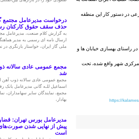
عی در دستور کار این منطقه
درخواست مدیرعامل مجتمع گا
حذف سقف حقوق کارکنان ر
به گزارش کلام صنعت، مدیرعامل مجتم
ارسال نامه ای رسمی به مدیر هماهنگ
ملی گاز ایران، خواستار بازنگری در 
ر راستای بهسازی خیابان ها و
 مرکزی شهر واقع شده، تحت
مجمع عمومی عادی سالانه ذو
شد
مجمع عمومی عادی سالانه ذوب آهن اص
اسماعیل للـه گانی مدیرعامل بانک رف
مجمع، نمایندگان سایر سهامداران، نم
بهادار،
https://kalames
مدیرعامل بورس تهران: قضاوت
پیش از نهایی شدن صورت‌های 
است