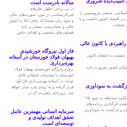
 آسیب‌دیده ضروری
سالانه نادرست است
در پی برخی اظهار نظرهای
سلامی، صنعت پتروشیمی را
غیرکارشناسی در مورد صورت‌های مالی
ر در اقتصاد کشور دانست و با
و سود زیان شستا که بجای اتکا به اصول
ین صنعت
مالی و حسابرسی، بیشتر بر پایه
قضاوت‌‌های شخصی و اهداف خاص
هبردی با کانون عالی
فاز اول نیروگاه خورشیدی
 نشست با اعضای کانون
بهبهان فولاد خوزستان در آستانه
بهره‌برداری
ایان کشور ضرورت دارد.
پروژه نیروگاه خورشیدی بهبهان فولاد
خوزستان با پیشرفت عملیاتی قابل‌
توجه، در آستانه بهره‌برداری فاز اول
ازگشت به سودآوری
قرار گرفته و به‌ زودی وارد مدار خواهد
شد. پروژه‌ای راهبردی که در
شرکت فرآورده‌های نسوز ایران در عملکرد سه‌ماهه به سود ۷۵
هنده اثرگذاری برنامه‌های
ان و بازگشت به سودآوری
سرمایه انسانی مهمترین عامل
تحقق اهداف تولیدی و
توسعه‌ای است