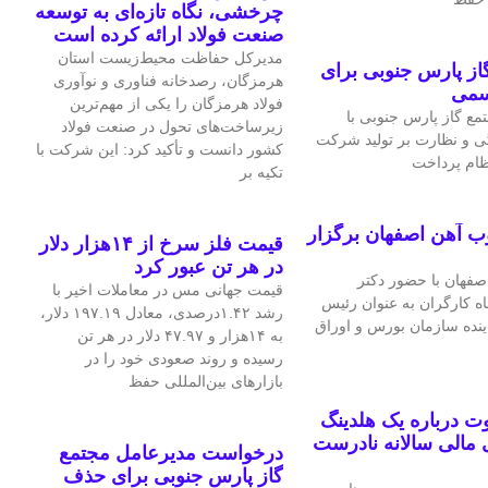
چرخشی، نگاه تازه‌ای به توسعه
صنعت فولاد ارائه کرده است
مدیرکل حفاظت محیط‌زیست استان
ز پارس جنوبی برای
هرمزگان، رصدخانه فناوری و نوآوری
سمی
فولاد هرمزگان را یکی از مهم‌ترین
ع گاز پارس جنوبی با
زیرساخت‌های تحول در صنعت فولاد
ی و نظارت بر تولید شرکت
کشور دانست و تأکید کرد: این شرکت با
نظام پرداخت
تکیه بر
ب آهن اصفهان برگزار
قیمت فلز سرخ از ۱۴هزار دلار
در هر تن عبور کرد
فهان با حضور دکتر
قیمت جهانی مس در معاملات اخیر با
اه کارگران به عنوان رئیس
رشد ۱.۴۲درصدی، معادل ۱۹۷.۱۹ دلار،
اینده سازمان بورس و اوراق
به ۱۴هزار و ۴۷.۹۷ دلار در هر تن
رسیده و روند صعودی خود را در
بازارهای بین‌المللی حفظ
 درباره یک هلدینگ
مالی سالانه نادرست
درخواست مدیرعامل مجتمع
گاز پارس جنوبی برای حذف