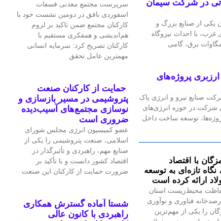
گاه گازی ۲۴ مگاواتی در شرکت سیمان
سرپرست مجتمع معدنی فسفات
اسفوردی بافق در دومین نشست خود با
یکی از صنایع بزرگ و
کارکنان مجتمع ضمن تاکید بر لزوم
رب، با احداث نیروگاه
هم‌اندیشی و همفکری مستقیم با
کارکنان تصریح کرد: سرمایه انسانی
مهمترین عامل تحقق
رزبری پروژه‌های
حمایت از کارکنان صنعت
رکت صنایع نیرو و انرژی پاک
پتروشیمی در مسیر بازسازی و
ین شرکت در حوزه انرژی‌های
نوسازی مجتمع‌های آسیب‌دیده
پروژه‌ها، توسعه ساخت داخل
ضروری است
عضو کمیسیون انرژی مجلس شورای
اسلامی، صنعت پتروشیمی را یکی از
صنایع مهم، راهبردی و تأثیرگذار در
زگان با اقتصاد
اقتصاد کشور دانست و با تأکید بر
گاه تازه‌ای به توسعه
ضرورت حمایت از کارکنان این صنعت
اد ارائه کرده است
اظت محیط‌زیست استان
صدخانه فناوری و نوآوری
شستا آماده گسترش همکاری
گان را یکی از مهم‌ترین
راهبردی با کانون عالی