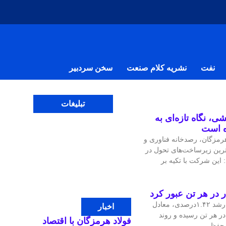
نفت
نشریه کلام صنعت
سخن سردبیر
تبلیغات
ی، نگاه تازه‌ای به
ه است
مزگان، رصدخانه فناوری و
‌ترین زیرساخت‌های تحول در
 این شرکت با تکیه بر
قیمت جهانی مس در معاملات اخیر با رشد ۱.۴۲درصدی، معادل
اخبار
، به ۱۴هزار و ۴۷.۹۷ دلار در هر تن رسیده و روند
فولاد هرمزگان با اقتصاد
ی حفظ