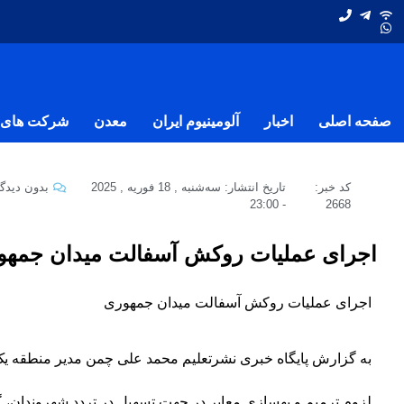
صفحه اصلی
اخبار
آلومینیوم ایران
معدن
شرکت های ف
کد خبر:
تاریخ انتشار:
سه‌شنبه , 18 فوریه , 2025
بدون دیدگا
23:00
-
2668
اجرای عملیات روکش آسفالت میدان جمهو
اجرای عملیات روکش آسفالت میدان جمهوری
به گزارش پایگاه خبری نشرتعلیم محمد علی چمن مدیر منطقه یک ش
لزوم ترمیم و بهسازی معابر در جهت تسهیل در تردد شهروندان، 