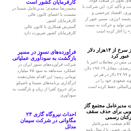
ای تحول در صنعت فولاد
کارفرمایان کشور است
 و تأکید کرد: این شرکت با
محمدرضا سعیدی؛ مدیرعامل شستا در
آوری، اقتصاد چرخشی و
نشست با اعضای کانون عالی
مند انرژی، مسیر عبور از
کارفرمایان کشور:
نتی تولید و حرکت به سمت
گسترش همکاری با کانون عالی
» را آغاز کرده است.
کارفرمایان کشور ضرورت دارد.
قیمت فلز سرخ از ۱۴هزار دلار
فرآورده‌های نسوز در مسیر
عبور کرد
بازگشت به سودآوری عملیاتی
 مس در معاملات اخیر با
شرکت فرآورده‌های نسوز ایران در
رشد ۱.۴۲درصدی، معادل ۱۹۷.۱۹ دلار،
عملکرد سه‌ماهه به سود ۷۵ میلیارد
به ۱۴هزار و ۴۷.۹۷ دلار در هر تن
تومانی رسید؛ این اقدام نشان‌دهنده
ند صعودی خود را در
اثرگذاری برنامه‌های شستا و تاصیکو
ین‌المللی حفظ کرده است.
برای خروج کفرا از زیان و بازگشت به
سودآوری
مدیرعامل مجتمع گاز
وبی برای حذف سقف
احداث نیروگاه گازی ۲۴
رکنان رسمی
مگاواتی در شرکت سیمان
کلام صنعت، مدیرعامل
مدلل
پارس جنوبی با ارسال نامه