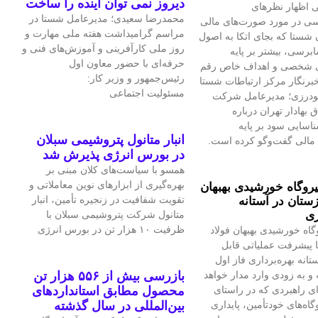
دیروز نمی توان اینده را ساخت
 اظهار نظرهای
محمدرضا سعیدی؛ مدیرعامل شستا در
سی در مورد صورت‌های مالی
مراسم گرامیداشت هفته ملی مهارت و
 شستا که بجای اتکا به اصول
روز ملی کارآفرینی و آموزش‌های فنی و
برسی، بیشتر بر پایه
حرفه‌ای با حضور معاون اول
ی شخصی و اهداف خاص رقم
رئیس‌جمهور و وزیر کار:
برنگار مرکز ارتباطات شستا
مسئولیت اجتماعی
گودرزی؛ مدیرعامل شرکت
بهادار تهران درباره
سایی سود بر پایه
انبار متانول پتروشیمی سبلان
مالی گفت‌وگو کرده است.
در بورس انرژی پذیرش شد
همسو با سیاست‌های کلان مبنی بر
بهره‌گیری از ابزارهای نوین معاملاتی و
یروگاه خورشیدی بهبهان
تقویت شفافیت در زنجیره تأمین، انبار
ستان در آستانه
ری
متانول شرکت پتروشیمی سبلان با
ظرفیت ۱۰ هزار تن در بورس انرژی
گاه خورشیدی بهبهان فولاد
 پیشرفت عملیاتی قابل‌
تانه بهره‌برداری فاز اول
و به‌ زودی وارد مدار خواهد
بازرسی بیش از ۵۵۶ هزار تن
ای راهبردی که در راستای
محصول مطابق استانداردهای
اه‌های خودتأمین، پایداری
بین‌المللی در سال گذشته