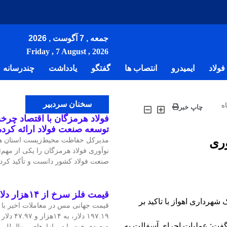
جمعه , 7 آگوست , 2026
Friday , 7 August , 2026
ولاد
ایمیدرو
انتصاب ها
گفتگو
یادداشت
چندرسانه
سخنان سردبیر
ه
چاپ خبر
فولاد هرمزگان با اقتصاد چرخش
توسعه صنعت فولاد ارائه کرد
ری
مدیرکل حفاظت محیط‌زیست استان هر
نوآوری فولاد هرمزگان را یکی از مهم
صنعت فولاد کشور دانست و تأکید کرد:
قیمت فلز سرخ از ۱۴هزار دلار در هر تن عبور کرد
هرداری اهواز با تاکید بر
۱۹۷.۱۹ دلار
گفت: عملیات اجرای آسفالت به
صعودی خود را در بازارهای بین‌الملل