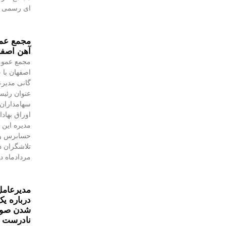
ای رسمی به
مجمع عمو
آهن اصفه
مجمع عموم
اصفهان با 
گانی مدیرع
عنوان رئیس
سهامداران،
اوراق بهاد
مدیره این 
حسابرس و 
مردادماه در
مدیرعامل
درباره یک
شدن صورت
نادرست 